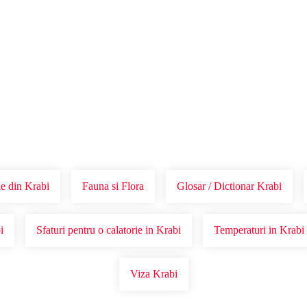
Voucher Cadou
Agentii
e din Krabi
Fauna si Flora
Glosar / Dictionar Krabi
i
Sfaturi pentru o calatorie in Krabi
Temperaturi in Krabi
Viza Krabi