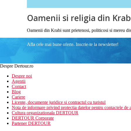
Oamenii si religia din Krab
Oamenii din Krabi sunt prietenosi, politicosi si mereu dis
Afla cele mai bune oferte. Inscrie-te la newsletter!
Despre Dertour.ro
Despre noi
Agentii
Contact
Blog
Cariere
Licente, documente juridice si contractul cu turistul
Nota de informare privind protectia datelor pentru contactele de a
Cultura organizationala DERTOUR
DERTOUR Corporate
Partener DERTOUR