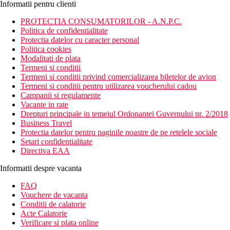
Informatii pentru clienti
PROTECTIA CONSUMATORILOR - A.N.P.C.
Politica de confidentialitate
Protectia datelor cu caracter personal
Politica cookies
Modalitati de plata
Termeni si conditii
Termeni si conditii privind comercializarea biletelor de avion
Termeni si conditii pentru utilizarea voucherului cadou
Campanii si regulamente
Vacante in rate
Drepturi principale in temeiul Ordonantei Guvernului nr. 2/2018
Business Travel
Protectia datelor pentru paginile noastre de pe retelele sociale
Setari confidentialitate
Directiva EAA
Informatii despre vacanta
FAQ
Vouchere de vacanta
Conditii de calatorie
Acte Calatorie
Verificare si plata online