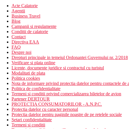
Acte Calatorie
Agentii
Business Travel
Blog
Campanii si regulamente
Conditii de calatorie
Contact
Directiva EAA
FAQ
Despre noi
Drepturi principale in temeiul Ordonantei Guvernului nr. 2/2018
Verificare si plata online
Licente, documente juridice si contractul cu turistul
Modalitati de plata
Politica cookies
Nota de informare privind protectia datelor pentru contactele de a
Politica de confidentialitate
Termeni si conditii privind comercializarea biletelor de avion
Partener DERTOUR
PROTECTIA CONSUMATORILOR - A.N.P.C.
Protectia datelor cu caracter personal
Protectia datelor pentru paginile noastre de pe retelele sociale
Setari confidentialitate
Termeni si conditii