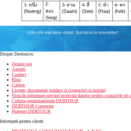
2-
หนึ่ง
สาม
สี่
ห้า
หก
1-
3-
4-
5-
6-
สอง
(Nueng)
(Saam)
(See)
(Haa)
(hok)
(Song)
Afla cele mai bune oferte. Inscrie-te la newsletter!
Despre Dertour.ro
Despre noi
Agentii
Contact
Blog
Cariere
Licente, documente juridice si contractul cu turistul
Nota de informare privind protectia datelor pentru contactele de a
Cultura organizationala DERTOUR
DERTOUR Corporate
Partener DERTOUR
Informatii pentru clienti