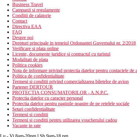
Business Travel
Campanii si regulamente
Conditii de calatorie
Contact
Directiva EAA
FAQ
Despre noi
Drepturi principale in temeiul Ordonantei Guvernului nr. 2/2018
Verificare si plata online
Licente, documente juridice si contractul cu turistul
Modalitati de plata
Politica cookies
Nota de informare privind protectia datelor pentru contactele de a
Politica de confidentialitate
Termeni si conditii privind comercializarea biletelor de avion
Partener DERTOUR
PROTECTIA CONSUMATORILOR - A.N.P.C.
Protectia datelor cu caracter personal
Protectia datelor pentru paginile noastre de pe retelele sociale
Setari confidentialitate
Termeni si conditii
Termeni si conditii pentru utilizarea voucherului cadou
Vacante in rate
Lu - Vi 8am-20pm l Sb 9am-18 pm