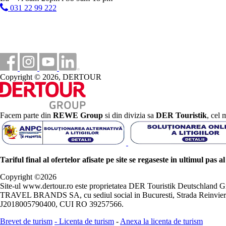
031 22 99 222
Copyright © 2026, DERTOUR
Facem parte din
REWE Group
si din divizia sa
DER Touristik
, cel 
Tariful final al ofertelor afisate pe site se regaseste in ultimul pas a
Copyright ©
2026
Site-ul www.dertour.ro este proprietatea DER Touristik Deutschla
TRAVEL BRANDS SA, cu sediul social in Bucuresti, Strada Reinvierii 
J2018005790400, CUI RO 39257566.
Brevet de turism
-
Licenta de turism
-
Anexa la licenta de turism