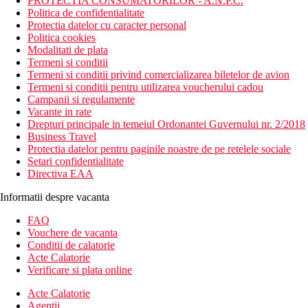
PROTECTIA CONSUMATORILOR - A.N.P.C.
Politica de confidentialitate
Protectia datelor cu caracter personal
Politica cookies
Modalitati de plata
Termeni si conditii
Termeni si conditii privind comercializarea biletelor de avion
Termeni si conditii pentru utilizarea voucherului cadou
Campanii si regulamente
Vacante in rate
Drepturi principale in temeiul Ordonantei Guvernului nr. 2/2018
Business Travel
Protectia datelor pentru paginile noastre de pe retelele sociale
Setari confidentialitate
Directiva EAA
Informatii despre vacanta
FAQ
Vouchere de vacanta
Conditii de calatorie
Acte Calatorie
Verificare si plata online
Acte Calatorie
Agentii