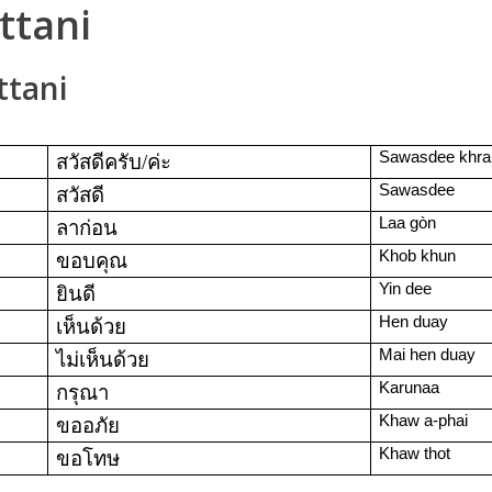
ttani
ttani
Sawasdee khrap/
สวัสดีครับ
/
ค่ะ
Sawasdee
สวัสดี
Laa gòn
ลาก่อน
Khob khun
ขอบคุณ
Yin dee
ยินดี
Hen duay
เห็นด้วย
Mai hen duay
ไม่เห็นด้วย
Karunaa
กรุณา
Khaw a-phai
ขออภัย
Khaw thot
ขอโทษ