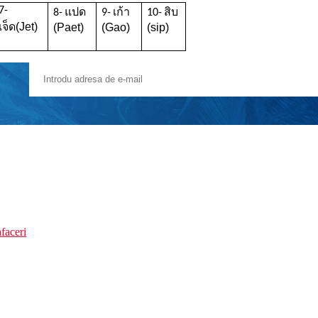
7-
แปด
เก้า
สิบ
8-
9-
10-
เจ็ด
(Jet)
(Paet)
(Gao)
(sip)
faceri