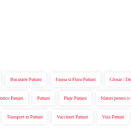
Voucher Cadou
Agentii
Bucatarie Pattani
Fauna si Flora Pattani
Glosar / Di
istice Pattani
Pattani
Plaje Pattani
Sfaturi pentru o 
Transport in Pattani
Vaccinuri Pattani
Viza Pattani