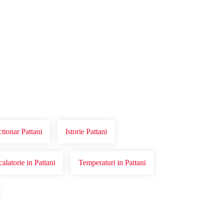
ctionar Pattani
Istorie Pattani
calatorie in Pattani
Temperaturi in Pattani