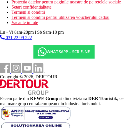
Protectia datelor pentru paginile noastre de pe retelele sociale
Setari confidentialitate
Termeni si conditii
Termeni si conditii pentru utilizarea voucherului cadou
Vacante in rate
Lu - Vi 8am-20pm l Sb 9am-18 pm
031 22 99 222
WHATSAPP - SCRIE-NE
Copyright © 2026, DERTOUR
Facem parte din
REWE Group
si din divizia sa
DER Touristik
, cel
mai mare grup central-european din industria turismului.