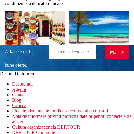
condimente si delicatese locale
Afla cele mai
MA ABONE
bune oferte.
Despre Dertour.ro
Inscrie-te la
Despre noi
Agentii
newsletter!
Contact
Blog
Cariere
Licente, documente juridice si contractul cu turistul
Nota de informare privind protectia datelor pentru contactele de
afaceri
Cultura organizationala DERTOUR
DERTOUR Corporate