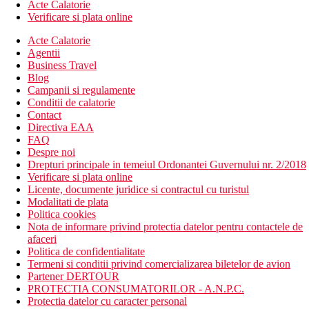
Acte Calatorie
Verificare si plata online
Acte Calatorie
Agentii
Business Travel
Blog
Campanii si regulamente
Conditii de calatorie
Contact
Directiva EAA
FAQ
Despre noi
Drepturi principale in temeiul Ordonantei Guvernului nr. 2/2018
Verificare si plata online
Licente, documente juridice si contractul cu turistul
Modalitati de plata
Politica cookies
Nota de informare privind protectia datelor pentru contactele de
afaceri
Politica de confidentialitate
Termeni si conditii privind comercializarea biletelor de avion
Partener DERTOUR
PROTECTIA CONSUMATORILOR - A.N.P.C.
Protectia datelor cu caracter personal