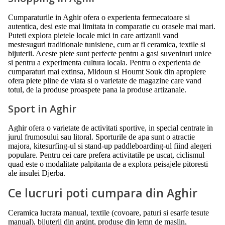
Cumparaturile in Aghir ofera o experienta fermecatoare si
autentica, desi este mai limitata in comparatie cu orasele mai mari.
Puteti explora pietele locale mici in care artizanii vand
mestesuguri traditionale tunisiene, cum ar fi ceramica, textile si
bijuterii. Aceste piete sunt perfecte pentru a gasi suveniruri unice
si pentru a experimenta cultura locala. Pentru o experienta de
cumparaturi mai extinsa, Midoun si Houmt Souk din apropiere
ofera piete pline de viata si o varietate de magazine care vand
totul, de la produse proaspete pana la produse artizanale.
Sport in Aghir
Aghir ofera o varietate de activitati sportive, in special centrate in
jurul frumosului sau litoral. Sporturile de apa sunt o atractie
majora, kitesurfing-ul si stand-up paddleboarding-ul fiind alegeri
populare. Pentru cei care prefera activitatile pe uscat, ciclismul
quad este o modalitate palpitanta de a explora peisajele pitoresti
ale insulei Djerba.
Ce lucruri poti cumpara din Aghir
Ceramica lucrata manual, textile (covoare, paturi si esarfe tesute
manual), bijuterii din argint, produse din lemn de maslin,