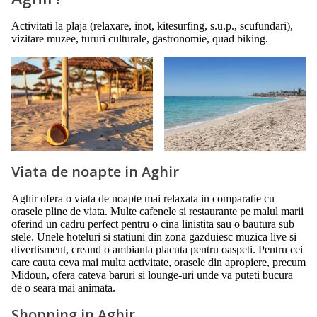
Activitati la plaja (relaxare, inot, kitesurfing, s.u.p., scufundari),
vizitare muzee, tururi culturale, gastronomie, quad biking.
Viata de noapte in Aghir
Aghir ofera o viata de noapte mai relaxata in comparatie cu
orasele pline de viata. Multe cafenele si restaurante pe malul marii
oferind un cadru perfect pentru o cina linistita sau o bautura sub
stele. Unele hoteluri si statiuni din zona gazduiesc muzica live si
divertisment, creand o ambianta placuta pentru oaspeti. Pentru cei
care cauta ceva mai multa activitate, orasele din apropiere, precum
Midoun, ofera cateva baruri si lounge-uri unde va puteti bucura
de o seara mai animata.
Shopping in Aghir