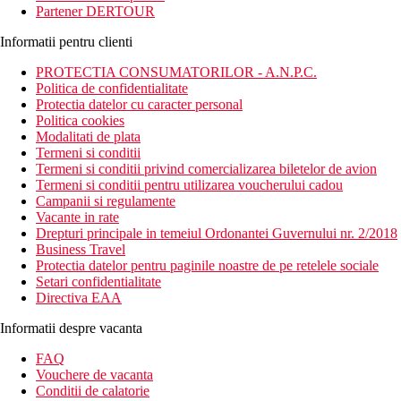
Partener DERTOUR
Informatii pentru clienti
PROTECTIA CONSUMATORILOR - A.N.P.C.
Politica de confidentialitate
Protectia datelor cu caracter personal
Politica cookies
Modalitati de plata
Termeni si conditii
Termeni si conditii privind comercializarea biletelor de avion
Termeni si conditii pentru utilizarea voucherului cadou
Campanii si regulamente
Vacante in rate
Drepturi principale in temeiul Ordonantei Guvernului nr. 2/2018
Business Travel
Protectia datelor pentru paginile noastre de pe retelele sociale
Setari confidentialitate
Directiva EAA
Informatii despre vacanta
FAQ
Vouchere de vacanta
Conditii de calatorie