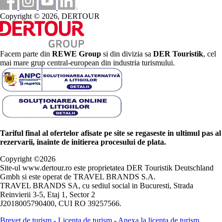
Copyright © 2026, DERTOUR
Facem parte din
REWE Group
si din divizia sa
DER Touristik
, cel
mai mare grup central-european din industria turismului.
Tariful final al ofertelor afisate pe site se regaseste in ultimul pas al
rezervarii, inainte de initierea procesului de plata.
Copyright ©
2026
Site-ul www.dertour.ro este proprietatea DER Touristik Deutschland
Gmbh si este operat de TRAVEL BRANDS S.A.
TRAVEL BRANDS SA, cu sediul social in Bucuresti, Strada
Reinvierii 3-5, Etaj 1, Sector 2
J2018005790400, CUI RO 39257566.
Brevet de turism
-
Licenta de turism
-
Anexa la licenta de turism