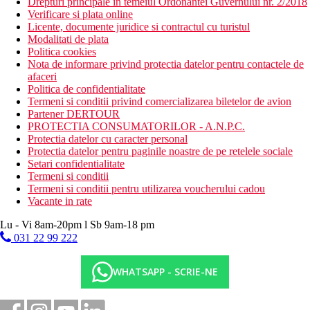
Drepturi principale in temeiul Ordonantei Guvernului nr. 2/2018
Verificare si plata online
Licente, documente juridice si contractul cu turistul
Modalitati de plata
Politica cookies
Nota de informare privind protectia datelor pentru contactele de
afaceri
Politica de confidentialitate
Termeni si conditii privind comercializarea biletelor de avion
Partener DERTOUR
PROTECTIA CONSUMATORILOR - A.N.P.C.
Protectia datelor cu caracter personal
Protectia datelor pentru paginile noastre de pe retelele sociale
Setari confidentialitate
Termeni si conditii
Termeni si conditii pentru utilizarea voucherului cadou
Vacante in rate
Lu - Vi 8am-20pm l Sb 9am-18 pm
031 22 99 222
WHATSAPP - SCRIE-NE