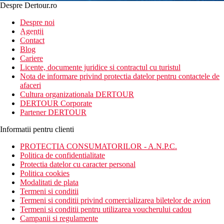
Despre Dertour.ro
Inscrie-te la
Despre noi
Agentii
newsletter!
Contact
Blog
Cariere
Licente, documente juridice si contractul cu turistul
Nota de informare privind protectia datelor pentru contactele de
afaceri
Cultura organizationala DERTOUR
DERTOUR Corporate
Partener DERTOUR
Informatii pentru clienti
PROTECTIA CONSUMATORILOR - A.N.P.C.
Politica de confidentialitate
Protectia datelor cu caracter personal
Politica cookies
Modalitati de plata
Termeni si conditii
Termeni si conditii privind comercializarea biletelor de avion
Termeni si conditii pentru utilizarea voucherului cadou
Campanii si regulamente