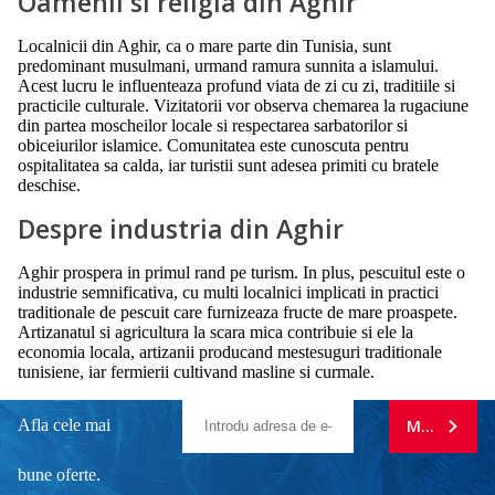
Oamenii si religia din Aghir
Localnicii din Aghir, ca o mare parte din Tunisia, sunt
predominant musulmani, urmand ramura sunnita a islamului.
Acest lucru le influenteaza profund viata de zi cu zi, traditiile si
practicile culturale. Vizitatorii vor observa chemarea la rugaciune
din partea moscheilor locale si respectarea sarbatorilor si
obiceiurilor islamice. Comunitatea este cunoscuta pentru
ospitalitatea sa calda, iar turistii sunt adesea primiti cu bratele
deschise.
Despre industria din Aghir
Aghir prospera in primul rand pe turism. In plus, pescuitul este o
industrie semnificativa, cu multi localnici implicati in practici
traditionale de pescuit care furnizeaza fructe de mare proaspete.
Artizanatul si agricultura la scara mica contribuie si ele la
economia locala, artizanii producand mestesuguri traditionale
tunisiene, iar fermierii cultivand masline si curmale.
Afla cele mai
MA ABONE
bune oferte.