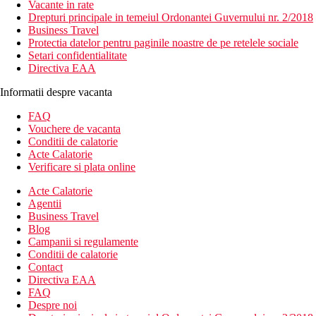
Vacante in rate
Drepturi principale in temeiul Ordonantei Guvernului nr. 2/2018
Business Travel
Protectia datelor pentru paginile noastre de pe retelele sociale
Setari confidentialitate
Directiva EAA
Informatii despre vacanta
FAQ
Vouchere de vacanta
Conditii de calatorie
Acte Calatorie
Verificare si plata online
Acte Calatorie
Agentii
Business Travel
Blog
Campanii si regulamente
Conditii de calatorie
Contact
Directiva EAA
FAQ
Despre noi