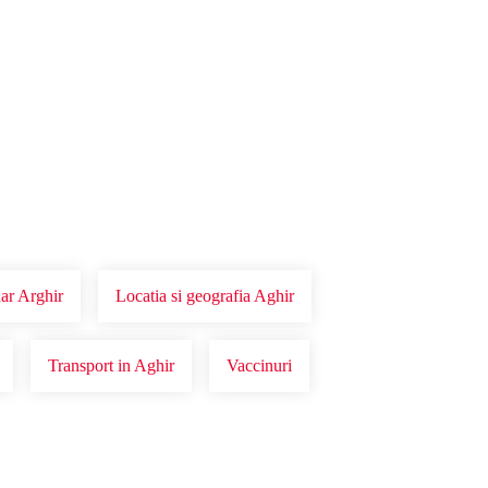
ar Arghir
Locatia si geografia Aghir
Transport in Aghir
Vaccinuri