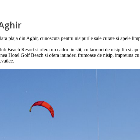
Aghir
ra plaja din Aghir, cunoscuta pentru nisipurile sale curate si apele limpe
b Beach Resort si ofera un cadru linistit, cu tarmuri de nisip fin si ape c
unea Hotel Golf Beach si ofera intinderi frumoase de nisip, impreuna cu fa
cvatice.