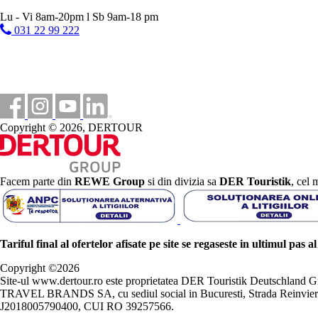
Lu - Vi 8am-20pm l Sb 9am-18 pm
031 22 99 222
Copyright © 2026, DERTOUR
Facem parte din
REWE Group
si din divizia sa
DER Touristik
, cel 
Tariful final al ofertelor afisate pe site se regaseste in ultimul pas a
Copyright ©
2026
Site-ul www.dertour.ro este proprietatea DER Touristik Deutschla
TRAVEL BRANDS SA, cu sediul social in Bucuresti, Strada Reinvierii 
J2018005790400, CUI RO 39257566.