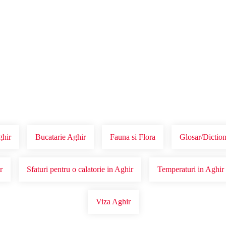
Voucher Cadou
Agentii
hir
Bucatarie Aghir
Fauna si Flora
Glosar/Diction
r
Sfaturi pentru o calatorie in Aghir
Temperaturi in Aghir
Viza Aghir