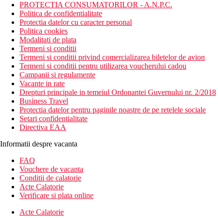
PROTECTIA CONSUMATORILOR - A.N.P.C.
Politica de confidentialitate
Protectia datelor cu caracter personal
Politica cookies
Modalitati de plata
Termeni si conditii
Termeni si conditii privind comercializarea biletelor de avion
Termeni si conditii pentru utilizarea voucherului cadou
Campanii si regulamente
Vacante in rate
Drepturi principale in temeiul Ordonantei Guvernului nr. 2/2018
Business Travel
Protectia datelor pentru paginile noastre de pe retelele sociale
Setari confidentialitate
Directiva EAA
Informatii despre vacanta
FAQ
Vouchere de vacanta
Conditii de calatorie
Acte Calatorie
Verificare si plata online
Acte Calatorie