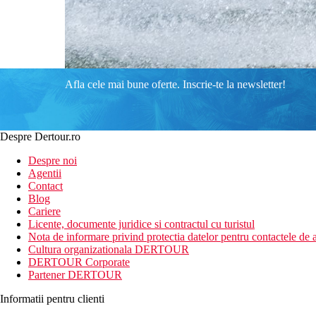
Afla cele mai bune oferte. Inscrie-te la newsletter!
Despre Dertour.ro
Despre noi
Agentii
Contact
Blog
Cariere
Licente, documente juridice si contractul cu turistul
Nota de informare privind protectia datelor pentru contactele de a
Cultura organizationala DERTOUR
DERTOUR Corporate
Partener DERTOUR
Informatii pentru clienti