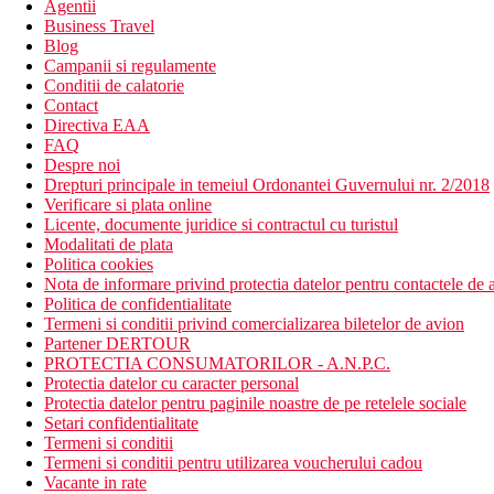
Agentii
Business Travel
Blog
Campanii si regulamente
Conditii de calatorie
Contact
Directiva EAA
FAQ
Despre noi
Drepturi principale in temeiul Ordonantei Guvernului nr. 2/2018
Verificare si plata online
Licente, documente juridice si contractul cu turistul
Modalitati de plata
Politica cookies
Nota de informare privind protectia datelor pentru contactele de a
Politica de confidentialitate
Termeni si conditii privind comercializarea biletelor de avion
Partener DERTOUR
PROTECTIA CONSUMATORILOR - A.N.P.C.
Protectia datelor cu caracter personal
Protectia datelor pentru paginile noastre de pe retelele sociale
Setari confidentialitate
Termeni si conditii
Termeni si conditii pentru utilizarea voucherului cadou
Vacante in rate