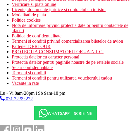
Verificare si plata online
Licente, documente juridice si contractul cu turistul
Modalitati de plata
Politica cookies
Nota de informare privind protectia datelor pentru contactele de
afaceri
Politica de confidentialitate
Termeni si conditii privind comercializarea biletelor de avion
Partener DERTOUR
PROTECTIA CONSUMATORILOR - A.N.P.C.
Protectia datelor cu caracter personal
Protectia datelor pentru paginile noastre de pe retelele sociale
Setari confidentialitate
Termeni si conditii
Termeni si conditii pentru utilizarea voucherului cadou
Vacante in rate
Lu - Vi 8am-20pm l Sb 9am-18 pm
031 22 99 222
WHATSAPP - SCRIE-NE