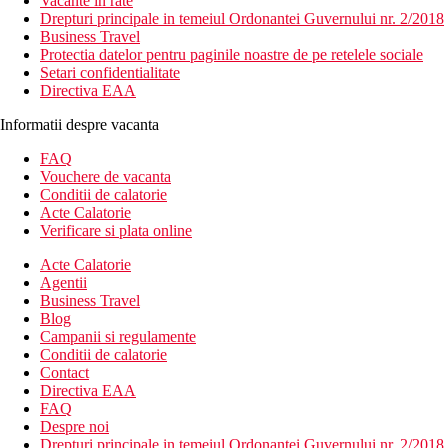
Vacante in rate
Drepturi principale in temeiul Ordonantei Guvernului nr. 2/2018
Business Travel
Protectia datelor pentru paginile noastre de pe retelele sociale
Setari confidentialitate
Directiva EAA
Informatii despre vacanta
FAQ
Vouchere de vacanta
Conditii de calatorie
Acte Calatorie
Verificare si plata online
Acte Calatorie
Agentii
Business Travel
Blog
Campanii si regulamente
Conditii de calatorie
Contact
Directiva EAA
FAQ
Despre noi
Drepturi principale in temeiul Ordonantei Guvernului nr. 2/2018