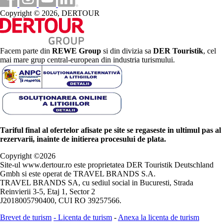
Copyright © 2026, DERTOUR
Facem parte din
REWE Group
si din divizia sa
DER Touristik
, cel
mai mare grup central-european din industria turismului.
Tariful final al ofertelor afisate pe site se regaseste in ultimul pas al
rezervarii, inainte de initierea procesului de plata.
Copyright ©
2026
Site-ul www.dertour.ro este proprietatea DER Touristik Deutschland
Gmbh si este operat de TRAVEL BRANDS S.A.
TRAVEL BRANDS SA, cu sediul social in Bucuresti, Strada
Reinvierii 3-5, Etaj 1, Sector 2
J2018005790400, CUI RO 39257566.
Brevet de turism
-
Licenta de turism
-
Anexa la licenta de turism