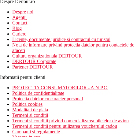
Despre Dertour.ro
Inscrie-te la
Despre noi
Agentii
newsletter!
Contact
Blog
Cariere
Licente, documente juridice si contractul cu turistul
Nota de informare privind protectia datelor pentru contactele de
afaceri
Cultura organizationala DERTOUR
DERTOUR Corporate
Partener DERTOUR
Informatii pentru clienti
PROTECTIA CONSUMATORILOR - A.N.P.C.
Politica de confidentialitate
Protectia datelor cu caracter personal
Politica cookies
Modalitati de plata
Termeni si conditii
Termeni si conditii privind comercializarea biletelor de avion
Termeni si conditii pentru utilizarea voucherului cadou
Campanii si regulamente