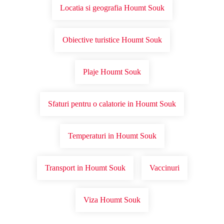
Locatia si geografia Houmt Souk
Obiective turistice Houmt Souk
Plaje Houmt Souk
Sfaturi pentru o calatorie in Houmt Souk
Temperaturi in Houmt Souk
Transport in Houmt Souk
Vaccinuri
Viza Houmt Souk