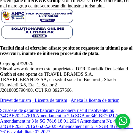
Facem parte din
REWE Group
si din divizia sa
DER Touristik
, cel
mai mare grup central-european din industria turismului.
Tariful final al ofertelor afisate pe site se regaseste in ultimul pas al
rezervarii, inainte de initierea procesului de plata.
Copyright ©
2026
Site-ul www.dertour.ro este proprietatea DER Touristik Deutschland
Gmbh si este operat de TRAVEL BRANDS S.A.
TRAVEL BRANDS SA, cu sediul social in Bucuresti, Strada
Reinvierii 3-5, Etaj 1, Sector 2
J2018005790400, CUI RO 39257566.
Brevet de turism
-
Licenta de turism
-
Anexa la licenta de turism
Scrisoare de garantie bancara ce acopera riscul insolventei nr.
34GBE2021-7616
Amendament nr.2 la SGB nr.34GBE2021-7616
Amendament nr 3 la SG 7616 18.01.2024
Amendament Nr. 4 -
34GBE2021-7616 05.02.2025
Amendament nr. 5 la SGB 4GBE2021-
7616 - valabilitate 02.2027