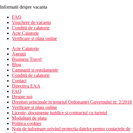
Informatii despre vacanta
FAQ
Vouchere de vacanta
Conditii de calatorie
Acte Calatorie
Verificare si plata online
Acte Calatorie
Agentii
Business Travel
Blog
Campanii si regulamente
Conditii de calatorie
Contact
Directiva EAA
FAQ
Despre noi
Drepturi principale in temeiul Ordonantei Guvernului nr. 2/2018
Verificare si plata online
Licente, documente juridice si contractul cu turistul
Modalitati de plata
Politica cookies
Nota de informare privind protectia datelor pentru contactele de