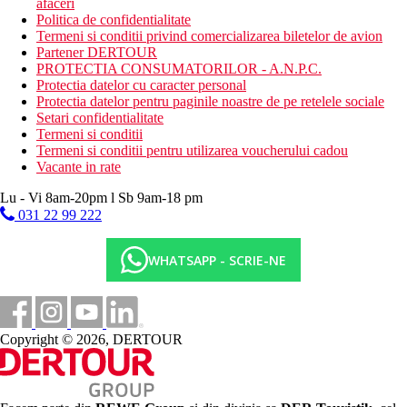
afaceri
Politica de confidentialitate
Termeni si conditii privind comercializarea biletelor de avion
Partener DERTOUR
PROTECTIA CONSUMATORILOR - A.N.P.C.
Protectia datelor cu caracter personal
Protectia datelor pentru paginile noastre de pe retelele sociale
Setari confidentialitate
Termeni si conditii
Termeni si conditii pentru utilizarea voucherului cadou
Vacante in rate
Lu - Vi 8am-20pm l Sb 9am-18 pm
031 22 99 222
WHATSAPP - SCRIE-NE
Copyright © 2026, DERTOUR