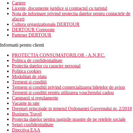
Cariere
Licente, documente juridice si contractul cu turistul
Nota de informare privind protectia datelor pentru contactele de
afaceri
Cultura organizationala DERTOUR
DERTOUR Corporate
Partener DERTOUR
Informatii pentru clienti
PROTECTIA CONSUMATORILOR - A.N.P.C.
Politica de confidentialitate
Protectia datelor cu caracter personal
Politica cookies
Modalitati de plata
Termeni si conditii
Termeni si conditii privind comercializarea biletelor de avion
Termeni si conditii pentru utilizarea voucherului cadou
Campanii si regulamente
Vacante in rate
Drepturi principale in temeiul Ordonantei Guvernului nr. 2/2018
Business Travel
Protectia datelor pentru paginile noastre de pe retelele sociale
Setari confidentialitate
Directiva EAA