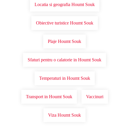
Locatia si geografia Houmt Souk
Obiective turistice Houmt Souk
Plaje Houmt Souk
Sfaturi pentru o calatorie in Houmt Souk
Temperaturi in Houmt Souk
Transport in Houmt Souk
Vaccinuri
Viza Houmt Souk