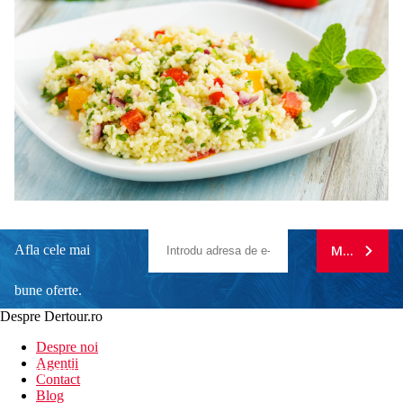
Afla cele mai
MA ABONE
bune oferte.
Despre Dertour.ro
Inscrie-te la
Despre noi
Agentii
newsletter!
Contact
Blog