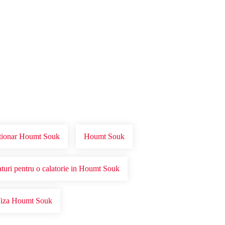
tionar Houmt Souk
Houmt Souk
aturi pentru o calatorie in Houmt Souk
iza Houmt Souk