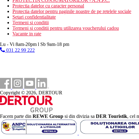
PROTECTIA CONSUMATORILOR - A.N.P.C.
Protectia datelor cu caracter personal
Protectia datelor pentru paginile noastre de pe retelele sociale
Setari confidentialitate
Termeni si conditii
Termeni si conditii pentru utilizarea voucherului cadou
Vacante in rate
Lu - Vi 8am-20pm l Sb 9am-18 pm
031 22 99 222
Copyright © 2026, DERTOUR
Facem parte din
REWE Group
si din divizia sa
DER Touristik
, cel 