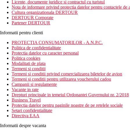
Licente, documente juridice si contractul cu turistul
Nota de informare privind protectia datelor pentru contactele de a
Cultura organizationala DERTOUR
DERTOUR Corporate
Partener DERTOUR
Informatii pentru clienti
PROTECTIA CONSUMATORILOR - A.N.P.C.
Politica de confidentialitate
Protectia datelor cu caracter personal
Politica cookies
Modalitati de plata
Termeni si conditii
Termeni si conditii privind comercializarea biletelor de avion
Termeni si conditii pentru utilizarea voucherului cadou
Campanii si regulamente
Vacante in rate
Drepturi principale in temeiul Ordonantei Guvernului nr. 2/2018
Business Travel
Protectia datelor pentru paginile noastre de pe retelele sociale
Setari confidentialitate
Directiva EAA
Informatii despre vacanta