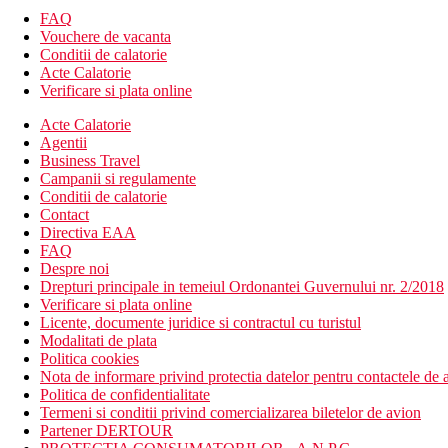
FAQ
Vouchere de vacanta
Conditii de calatorie
Acte Calatorie
Verificare si plata online
Acte Calatorie
Agentii
Business Travel
Campanii si regulamente
Conditii de calatorie
Contact
Directiva EAA
FAQ
Despre noi
Drepturi principale in temeiul Ordonantei Guvernului nr. 2/2018
Verificare si plata online
Licente, documente juridice si contractul cu turistul
Modalitati de plata
Politica cookies
Nota de informare privind protectia datelor pentru contactele de a
Politica de confidentialitate
Termeni si conditii privind comercializarea biletelor de avion
Partener DERTOUR