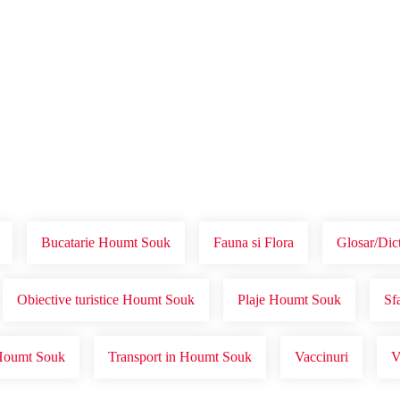
Voucher Cadou
Agentii
Bucatarie Houmt Souk
Fauna si Flora
Glosar/Dic
Obiective turistice Houmt Souk
Plaje Houmt Souk
Sf
 Houmt Souk
Transport in Houmt Souk
Vaccinuri
V