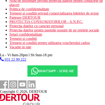
Nota de informare privind protectia datelor pentru contactele de
afaceri
Politica de confidentialitate
Termeni si conditii privind comercializarea biletelor de avion
Partener DERTOUR
PROTECTIA CONSUMATORILOR - A.N.P.C.
Protectia datelor cu caracter personal
Protectia datelor pentru paginile noastre de pe retelele sociale
Setari confidentialitate
Termeni si conditii
Termeni si conditii pentru utilizarea voucherului cadou
Vacante in rate
Lu - Vi 8am-20pm l Sb 9am-18 pm
031 22 99 222
WHATSAPP - SCRIE-NE
Copyright © 2026, DERTOUR