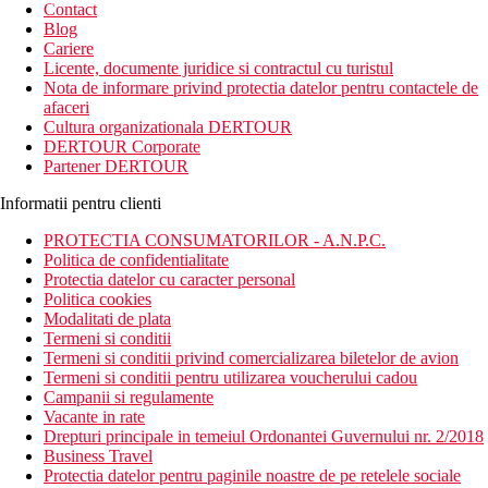
Contact
Blog
Cariere
Licente, documente juridice si contractul cu turistul
Nota de informare privind protectia datelor pentru contactele de
afaceri
Cultura organizationala DERTOUR
DERTOUR Corporate
Partener DERTOUR
Informatii pentru clienti
PROTECTIA CONSUMATORILOR - A.N.P.C.
Politica de confidentialitate
Protectia datelor cu caracter personal
Politica cookies
Modalitati de plata
Termeni si conditii
Termeni si conditii privind comercializarea biletelor de avion
Termeni si conditii pentru utilizarea voucherului cadou
Campanii si regulamente
Vacante in rate
Drepturi principale in temeiul Ordonantei Guvernului nr. 2/2018
Business Travel
Protectia datelor pentru paginile noastre de pe retelele sociale