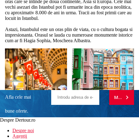
oras care se intinde pe doua continente, Asia si Europa. Cele mai
vechi asezari din Istanbul pot fi urmarite inca din epoca neolitica,
cu aproximativ 8.000 de ani in urma. Tracii au fost primii care au
locuit in Istanbul.
Astazi, Istanbulul este un oras plin de viata, cu o cultura bogata si
impresionanta. Orasul se lauda cu numeroase monumente istorice
cum ar fi Hagia Sophia, Moscheea Albastra.
Afla cele mai
MA ABONE
bune oferte.
Despre Dertour.ro
Inscrie-te la
Despre noi
Agentii
newsletter!