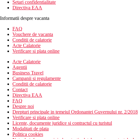
Setari confidentialitate
Directiva EAA
Informatii despre vacanta
FAQ
Vouchere de vacanta
Conditii de calatorie
Acte Calatorie
Verificare si plata online
Acte Calatorie
Agentii
Business Travel
Campanii si regulamente
Conditii de calatorie
Contact
Directiva EAA
FAQ
Despre noi
Drepturi principale in temeiul Ordonantei Guvernului nr. 2/2018
Verificare si plata online
Licente, documente juridice si contractul cu turistul
Modalitati de plata
Politica cookies