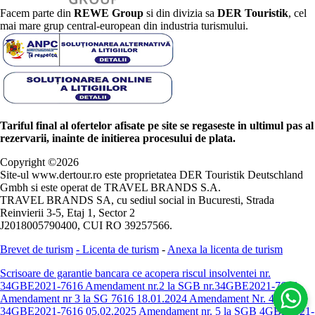
Facem parte din
REWE Group
si din divizia sa
DER Touristik
, cel
mai mare grup central-european din industria turismului.
Tariful final al ofertelor afisate pe site se regaseste in ultimul pas al
rezervarii, inainte de initierea procesului de plata.
Copyright ©
2026
Site-ul www.dertour.ro este proprietatea DER Touristik Deutschland
Gmbh si este operat de TRAVEL BRANDS S.A.
TRAVEL BRANDS SA, cu sediul social in Bucuresti, Strada
Reinvierii 3-5, Etaj 1, Sector 2
J2018005790400, CUI RO 39257566.
Brevet de turism
-
Licenta de turism
-
Anexa la licenta de turism
Scrisoare de garantie bancara ce acopera riscul insolventei nr.
34GBE2021-7616
Amendament nr.2 la SGB nr.34GBE2021-7616
Amendament nr 3 la SG 7616 18.01.2024
Amendament Nr. 4 -
34GBE2021-7616 05.02.2025
Amendament nr. 5 la SGB 4GBE2021-