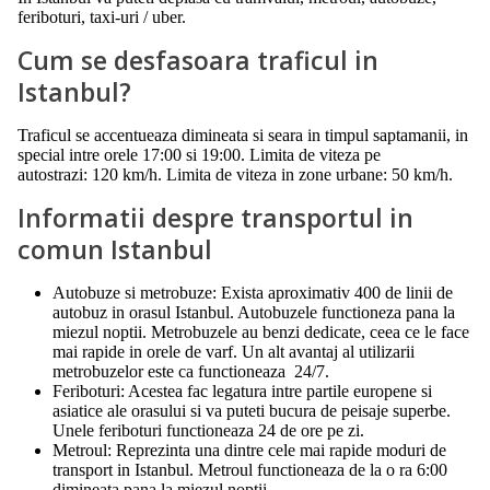
feriboturi, taxi-uri / uber.
Cum se desfasoara traficul in
Istanbul?
Traficul se accentueaza dimineata si seara in timpul saptamanii, in
special intre orele 17:00 si 19:00. Limita de viteza pe
autostrazi: 120 km/h. Limita de viteza in zone urbane: 50 km/h.
Informatii despre transportul in
comun Istanbul
Autobuze si metrobuze: Exista aproximativ 400 de linii de
autobuz in orasul Istanbul. Autobuzele functioneza pana la
miezul noptii. Metrobuzele au benzi dedicate, ceea ce le face
mai rapide in orele de varf. Un alt avantaj al utilizarii
metrobuzelor este ca functioneaza 24/7.
Feriboturi: Acestea fac legatura intre partile europene si
asiatice ale orasului si va puteti bucura de peisaje superbe.
Unele feriboturi functioneaza 24 de ore pe zi.
Metroul: Reprezinta una dintre cele mai rapide moduri de
transport in Istanbul. Metroul functioneaza de la o ra 6:00
dimineata pana la miezul noptii.