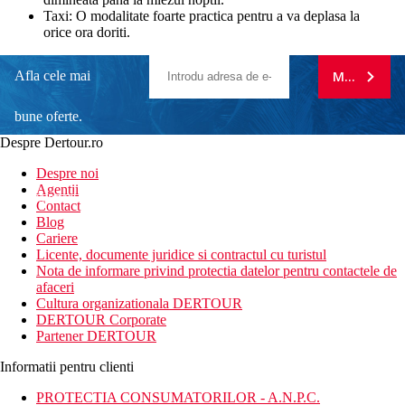
Taxi: O modalitate foarte practica pentru a va deplasa la
orice ora doriti.
Afla cele mai
MA ABONE
bune oferte.
Despre Dertour.ro
Inscrie-te la
Despre noi
Agentii
newsletter!
Contact
Blog
Cariere
Licente, documente juridice si contractul cu turistul
Nota de informare privind protectia datelor pentru contactele de
afaceri
Cultura organizationala DERTOUR
DERTOUR Corporate
Partener DERTOUR
Informatii pentru clienti
PROTECTIA CONSUMATORILOR - A.N.P.C.