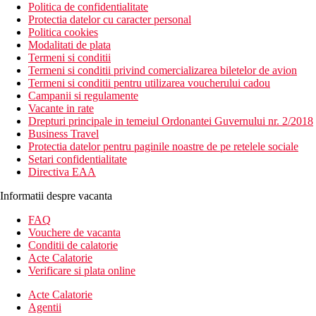
Politica de confidentialitate
Protectia datelor cu caracter personal
Politica cookies
Modalitati de plata
Termeni si conditii
Termeni si conditii privind comercializarea biletelor de avion
Termeni si conditii pentru utilizarea voucherului cadou
Campanii si regulamente
Vacante in rate
Drepturi principale in temeiul Ordonantei Guvernului nr. 2/2018
Business Travel
Protectia datelor pentru paginile noastre de pe retelele sociale
Setari confidentialitate
Directiva EAA
Informatii despre vacanta
FAQ
Vouchere de vacanta
Conditii de calatorie
Acte Calatorie
Verificare si plata online
Acte Calatorie
Agentii