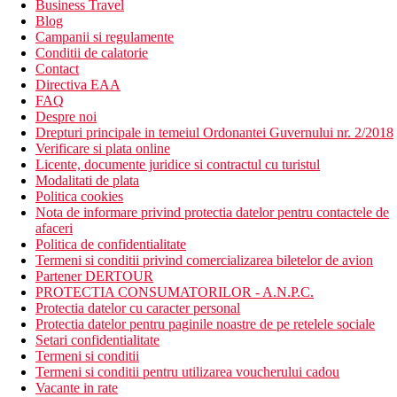
Business Travel
Blog
Campanii si regulamente
Conditii de calatorie
Contact
Directiva EAA
FAQ
Despre noi
Drepturi principale in temeiul Ordonantei Guvernului nr. 2/2018
Verificare si plata online
Licente, documente juridice si contractul cu turistul
Modalitati de plata
Politica cookies
Nota de informare privind protectia datelor pentru contactele de
afaceri
Politica de confidentialitate
Termeni si conditii privind comercializarea biletelor de avion
Partener DERTOUR
PROTECTIA CONSUMATORILOR - A.N.P.C.
Protectia datelor cu caracter personal
Protectia datelor pentru paginile noastre de pe retelele sociale
Setari confidentialitate
Termeni si conditii
Termeni si conditii pentru utilizarea voucherului cadou
Vacante in rate