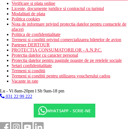
Verificare si plata online
Licente, documente juridice si contractul cu turistul
Modalitati de plata
Politica cookies
Nota de informare privind protectia datelor pentru contactele de
afaceri
Politica de confidentialitate
Termeni si conditii privind comercializarea biletelor de avion
Partener DERTOUR
PROTECTIA CONSUMATORILOR - A.N.P.C.
Protectia datelor cu caracter personal
Protectia datelor pentru paginile noastre de pe retelele sociale
Setari confidentialitate
Termeni si conditii
Termeni si conditii pentru utilizarea voucherului cadou
Vacante in rate
Lu - Vi 8am-20pm l Sb 9am-18 pm
031 22 99 222
WHATSAPP - SCRIE-NE