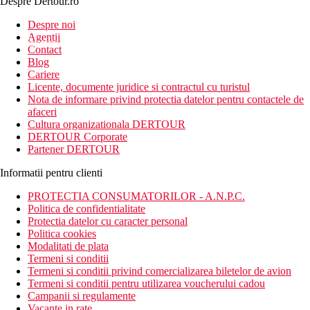
Despre Dertour.ro
Inscrie-te la
Despre noi
Agentii
newsletter!
Contact
Blog
Cariere
Licente, documente juridice si contractul cu turistul
Nota de informare privind protectia datelor pentru contactele de
afaceri
Cultura organizationala DERTOUR
DERTOUR Corporate
Partener DERTOUR
Informatii pentru clienti
PROTECTIA CONSUMATORILOR - A.N.P.C.
Politica de confidentialitate
Protectia datelor cu caracter personal
Politica cookies
Modalitati de plata
Termeni si conditii
Termeni si conditii privind comercializarea biletelor de avion
Termeni si conditii pentru utilizarea voucherului cadou
Campanii si regulamente
Vacante in rate