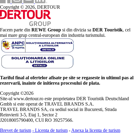
Copyright © 2026, DERTOUR
Facem parte din
REWE Group
si din divizia sa
DER Touristik
, cel
mai mare grup central-european din industria turismului.
Tariful final al ofertelor afisate pe site se regaseste in ultimul pas al
rezervarii, inainte de initierea procesului de plata.
Copyright ©
2026
Site-ul www.dertour.ro este proprietatea DER Touristik Deutschland
Gmbh si este operat de TRAVEL BRANDS S.A.
TRAVEL BRANDS SA, cu sediul social in Bucuresti, Strada
Reinvierii 3-5, Etaj 1, Sector 2
J2018005790400, CUI RO 39257566.
Brevet de turism
-
Licenta de turism
-
Anexa la licenta de turism