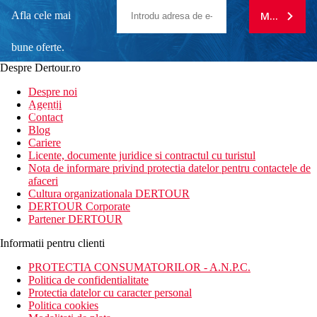
Afla cele mai
MA ABONE
bune oferte.
Despre Dertour.ro
Inscrie-te la
Despre noi
Agentii
newsletter!
Contact
Blog
Cariere
Licente, documente juridice si contractul cu turistul
Nota de informare privind protectia datelor pentru contactele de
afaceri
Cultura organizationala DERTOUR
DERTOUR Corporate
Partener DERTOUR
Informatii pentru clienti
PROTECTIA CONSUMATORILOR - A.N.P.C.
Politica de confidentialitate
Protectia datelor cu caracter personal
Politica cookies