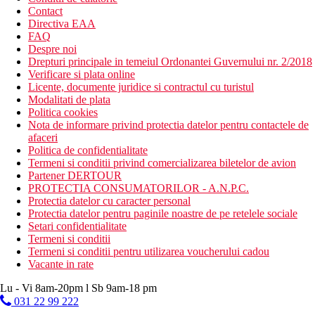
Contact
Directiva EAA
FAQ
Despre noi
Drepturi principale in temeiul Ordonantei Guvernului nr. 2/2018
Verificare si plata online
Licente, documente juridice si contractul cu turistul
Modalitati de plata
Politica cookies
Nota de informare privind protectia datelor pentru contactele de
afaceri
Politica de confidentialitate
Termeni si conditii privind comercializarea biletelor de avion
Partener DERTOUR
PROTECTIA CONSUMATORILOR - A.N.P.C.
Protectia datelor cu caracter personal
Protectia datelor pentru paginile noastre de pe retelele sociale
Setari confidentialitate
Termeni si conditii
Termeni si conditii pentru utilizarea voucherului cadou
Vacante in rate
Lu - Vi 8am-20pm l Sb 9am-18 pm
031 22 99 222