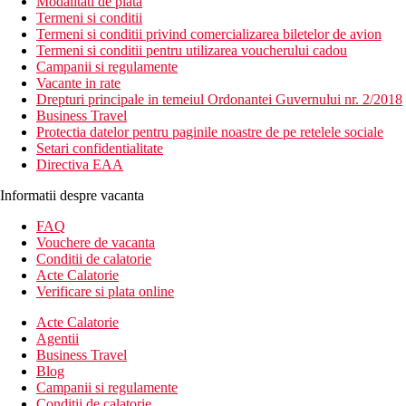
Modalitati de plata
Termeni si conditii
Termeni si conditii privind comercializarea biletelor de avion
Termeni si conditii pentru utilizarea voucherului cadou
Campanii si regulamente
Vacante in rate
Drepturi principale in temeiul Ordonantei Guvernului nr. 2/2018
Business Travel
Protectia datelor pentru paginile noastre de pe retelele sociale
Setari confidentialitate
Directiva EAA
Informatii despre vacanta
FAQ
Vouchere de vacanta
Conditii de calatorie
Acte Calatorie
Verificare si plata online
Acte Calatorie
Agentii
Business Travel
Blog
Campanii si regulamente
Conditii de calatorie