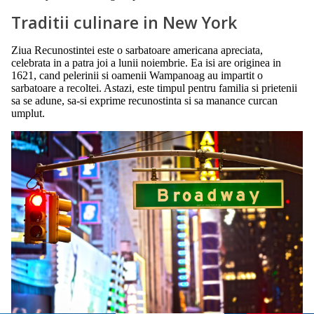
Traditii culinare in New York
Ziua Recunostintei este o sarbatoare americana apreciata,
celebrata in a patra joi a lunii noiembrie. Ea isi are originea in
1621, cand pelerinii si oamenii Wampanoag au impartit o
sarbatoare a recoltei. Astazi, este timpul pentru familia si prietenii
sa se adune, sa-si exprime recunostinta si sa manance curcan
umplut.