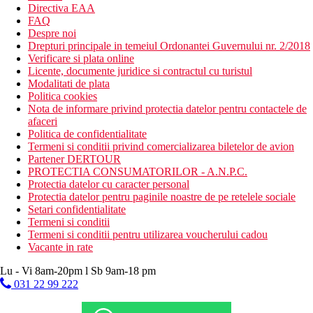
Directiva EAA
FAQ
Despre noi
Drepturi principale in temeiul Ordonantei Guvernului nr. 2/2018
Verificare si plata online
Licente, documente juridice si contractul cu turistul
Modalitati de plata
Politica cookies
Nota de informare privind protectia datelor pentru contactele de
afaceri
Politica de confidentialitate
Termeni si conditii privind comercializarea biletelor de avion
Partener DERTOUR
PROTECTIA CONSUMATORILOR - A.N.P.C.
Protectia datelor cu caracter personal
Protectia datelor pentru paginile noastre de pe retelele sociale
Setari confidentialitate
Termeni si conditii
Termeni si conditii pentru utilizarea voucherului cadou
Vacante in rate
Lu - Vi 8am-20pm l Sb 9am-18 pm
031 22 99 222