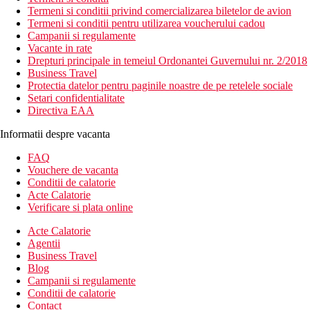
Termeni si conditii privind comercializarea biletelor de avion
Termeni si conditii pentru utilizarea voucherului cadou
Campanii si regulamente
Vacante in rate
Drepturi principale in temeiul Ordonantei Guvernului nr. 2/2018
Business Travel
Protectia datelor pentru paginile noastre de pe retelele sociale
Setari confidentialitate
Directiva EAA
Informatii despre vacanta
FAQ
Vouchere de vacanta
Conditii de calatorie
Acte Calatorie
Verificare si plata online
Acte Calatorie
Agentii
Business Travel
Blog
Campanii si regulamente
Conditii de calatorie
Contact