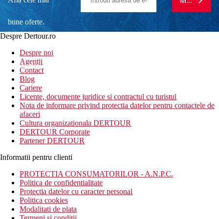
MA ABONE
bune oferte.
Despre Dertour.ro
Inscrie-te la
Despre noi
Agentii
newsletter!
Contact
Blog
Cariere
Licente, documente juridice si contractul cu turistul
Nota de informare privind protectia datelor pentru contactele de
afaceri
Cultura organizationala DERTOUR
DERTOUR Corporate
Partener DERTOUR
Informatii pentru clienti
PROTECTIA CONSUMATORILOR - A.N.P.C.
Politica de confidentialitate
Protectia datelor cu caracter personal
Politica cookies
Modalitati de plata
Termeni si conditii