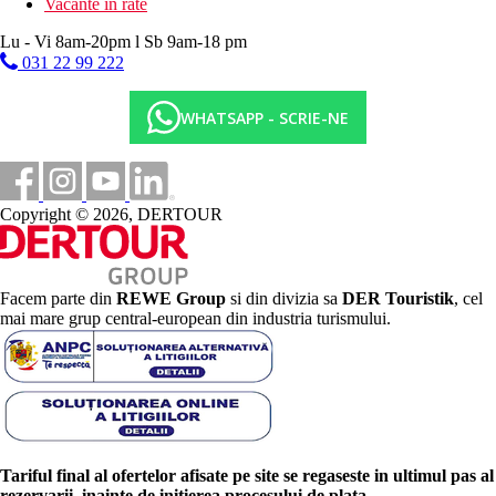
Vacante in rate
Lu - Vi 8am-20pm l Sb 9am-18 pm
031 22 99 222
WHATSAPP - SCRIE-NE
Copyright © 2026, DERTOUR
Facem parte din
REWE Group
si din divizia sa
DER Touristik
, cel
mai mare grup central-european din industria turismului.
Tariful final al ofertelor afisate pe site se regaseste in ultimul pas al
rezervarii, inainte de initierea procesului de plata.