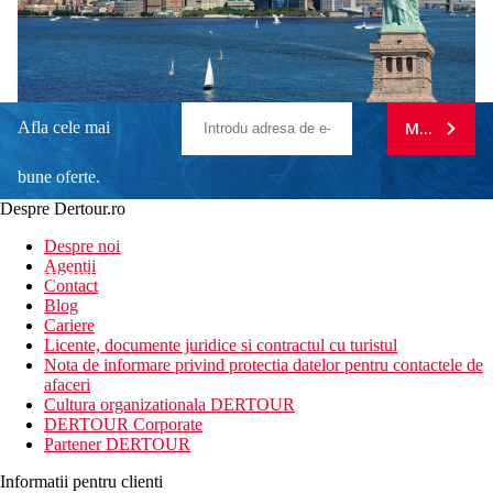
Afla cele mai
MA ABONE
bune oferte.
Despre Dertour.ro
Inscrie-te la
Despre noi
Agentii
newsletter!
Contact
Blog
Cariere
Licente, documente juridice si contractul cu turistul
Nota de informare privind protectia datelor pentru contactele de
afaceri
Cultura organizationala DERTOUR
DERTOUR Corporate
Partener DERTOUR
Informatii pentru clienti