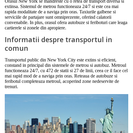
Orasul New York se mandreste cu o retea de transport diversa si
extinsa. Sistemul de metrou functioneaza 24/7 si este cea mai
rapida modalitate de a naviga prin oras. Taxiurile galbene si
serviciile de partajare sunt omniprezente, oferind calatorii
convenabile. In plus, orasul ofera autobuze si feriboturi care leaga
cartierele si zonele din apropiere.
Informatii despre transportul in
comun
Transportul public din New York City este extins si eficient,
constand in principal din sistemele de metrou si autobuz. Metroul
functioneaza 24/7, cu 472 de statii si 27 de linii, ceea ce il face cel
mai rapid mod de a naviga prin oras. Reteaua de autobuze si
feribotul completeaza metroul, acoperind zone nedeservite de
trenuri.