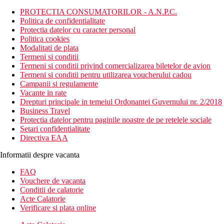
PROTECTIA CONSUMATORILOR - A.N.P.C.
Politica de confidentialitate
Protectia datelor cu caracter personal
Politica cookies
Modalitati de plata
Termeni si conditii
Termeni si conditii privind comercializarea biletelor de avion
Termeni si conditii pentru utilizarea voucherului cadou
Campanii si regulamente
Vacante in rate
Drepturi principale in temeiul Ordonantei Guvernului nr. 2/2018
Business Travel
Protectia datelor pentru paginile noastre de pe retelele sociale
Setari confidentialitate
Directiva EAA
Informatii despre vacanta
FAQ
Vouchere de vacanta
Conditii de calatorie
Acte Calatorie
Verificare si plata online