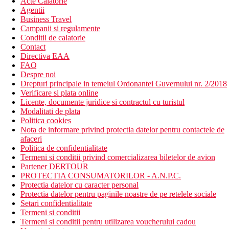
Acte Calatorie
Agentii
Business Travel
Campanii si regulamente
Conditii de calatorie
Contact
Directiva EAA
FAQ
Despre noi
Drepturi principale in temeiul Ordonantei Guvernului nr. 2/2018
Verificare si plata online
Licente, documente juridice si contractul cu turistul
Modalitati de plata
Politica cookies
Nota de informare privind protectia datelor pentru contactele de
afaceri
Politica de confidentialitate
Termeni si conditii privind comercializarea biletelor de avion
Partener DERTOUR
PROTECTIA CONSUMATORILOR - A.N.P.C.
Protectia datelor cu caracter personal
Protectia datelor pentru paginile noastre de pe retelele sociale
Setari confidentialitate
Termeni si conditii
Termeni si conditii pentru utilizarea voucherului cadou