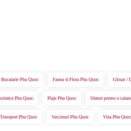
Voucher Cadou
Agentii
Bucatarie Phu Quoc
Fauna si Flora Phu Quoc
Glosar / 
turistice Phu Quoc
Plaje Phu Quoc
Sfaturi pentru o calat
Transport Phu Quoc
Vaccinuri Phu Quoc
Viza Phu Quo