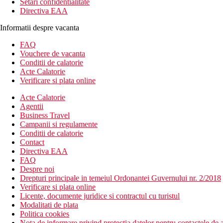
Setari confidentialitate
Directiva EAA
Informatii despre vacanta
FAQ
Vouchere de vacanta
Conditii de calatorie
Acte Calatorie
Verificare si plata online
Acte Calatorie
Agentii
Business Travel
Campanii si regulamente
Conditii de calatorie
Contact
Directiva EAA
FAQ
Despre noi
Drepturi principale in temeiul Ordonantei Guvernului nr. 2/2018
Verificare si plata online
Licente, documente juridice si contractul cu turistul
Modalitati de plata
Politica cookies
Nota de informare privind protectia datelor pentru contactele de a