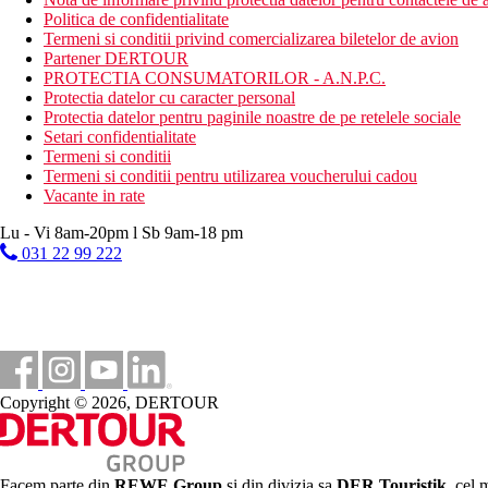
Politica de confidentialitate
Termeni si conditii privind comercializarea biletelor de avion
Partener DERTOUR
PROTECTIA CONSUMATORILOR - A.N.P.C.
Protectia datelor cu caracter personal
Protectia datelor pentru paginile noastre de pe retelele sociale
Setari confidentialitate
Termeni si conditii
Termeni si conditii pentru utilizarea voucherului cadou
Vacante in rate
Lu - Vi 8am-20pm l Sb 9am-18 pm
031 22 99 222
Copyright © 2026, DERTOUR
Facem parte din
REWE Group
si din divizia sa
DER Touristik
, cel 