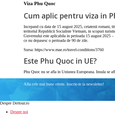
Viza Phu Quoc
Cum aplic pentru viza in 
Incepand cu data de 15 august 2025, cetatenii romani, titu
teritoriul Republicii Socialiste Vietnam, in scopuri turi
Guvernului este aplicabila in perioada 15 august 2025 – 14
ce nu depasesc o perioada de 90 de zile.
Sursa: https://www.mae.ro/travel-conditions/3760
Este Phu Quoc in UE?
Phu Quoc nu se afla in Uniunea Europeana. Insula se af
Afla cele mai bune oferte. Inscrie-te la newsletter!
Despre Dertour.ro
Despre noi