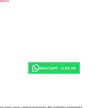
WHATSAPP - SCRIE-NE
mai mare grup central-european din industria turismului.