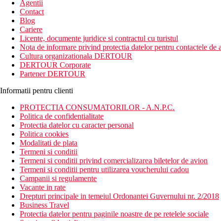
Agentii
Contact
Blog
Cariere
Licente, documente juridice si contractul cu turistul
Nota de informare privind protectia datelor pentru contactele de a
Cultura organizationala DERTOUR
DERTOUR Corporate
Partener DERTOUR
Informatii pentru clienti
PROTECTIA CONSUMATORILOR - A.N.P.C.
Politica de confidentialitate
Protectia datelor cu caracter personal
Politica cookies
Modalitati de plata
Termeni si conditii
Termeni si conditii privind comercializarea biletelor de avion
Termeni si conditii pentru utilizarea voucherului cadou
Campanii si regulamente
Vacante in rate
Drepturi principale in temeiul Ordonantei Guvernului nr. 2/2018
Business Travel
Protectia datelor pentru paginile noastre de pe retelele sociale