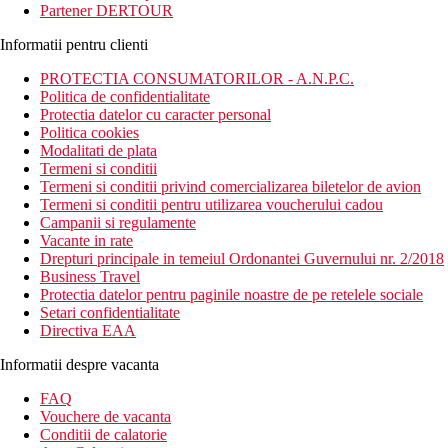
Partener DERTOUR
Informatii pentru clienti
PROTECTIA CONSUMATORILOR - A.N.P.C.
Politica de confidentialitate
Protectia datelor cu caracter personal
Politica cookies
Modalitati de plata
Termeni si conditii
Termeni si conditii privind comercializarea biletelor de avion
Termeni si conditii pentru utilizarea voucherului cadou
Campanii si regulamente
Vacante in rate
Drepturi principale in temeiul Ordonantei Guvernului nr. 2/2018
Business Travel
Protectia datelor pentru paginile noastre de pe retelele sociale
Setari confidentialitate
Directiva EAA
Informatii despre vacanta
FAQ
Vouchere de vacanta
Conditii de calatorie