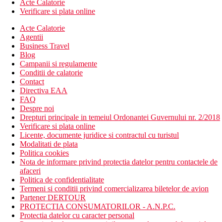
Acte Calatorie
Verificare si plata online
Acte Calatorie
Agentii
Business Travel
Blog
Campanii si regulamente
Conditii de calatorie
Contact
Directiva EAA
FAQ
Despre noi
Drepturi principale in temeiul Ordonantei Guvernului nr. 2/2018
Verificare si plata online
Licente, documente juridice si contractul cu turistul
Modalitati de plata
Politica cookies
Nota de informare privind protectia datelor pentru contactele de
afaceri
Politica de confidentialitate
Termeni si conditii privind comercializarea biletelor de avion
Partener DERTOUR
PROTECTIA CONSUMATORILOR - A.N.P.C.
Protectia datelor cu caracter personal