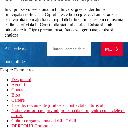
In Cipru se vobesc doua limbi: turca si greaca, dar limba
principala si oficiala a Ciprului este limba greaca. Limba greaca
este vorbita de majoritatea populatiei din Cipru si este recunoscuta
ca limba oficiala in Constitutia statului cipriot. Exista si limbi
minoritare in Cipru precum rusa, franceza, germana, araba si
engleza.
Afla cele mai
MA ABONE
bune oferte.
Despre Dertour.ro
Inscrie-te la
Despre noi
Agentii
newsletter!
Contact
Blog
Cariere
Licente, documente juridice si contractul cu turistul
Nota de informare privind protectia datelor pentru contactele de
afaceri
Cultura organizationala DERTOUR
DERTOUR Corporate