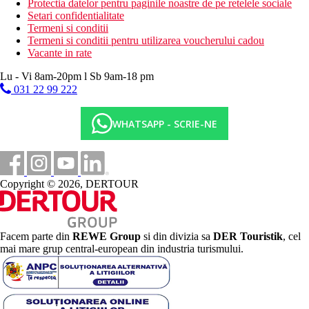
Protectia datelor pentru paginile noastre de pe retelele sociale
Setari confidentialitate
Termeni si conditii
Termeni si conditii pentru utilizarea voucherului cadou
Vacante in rate
Lu - Vi 8am-20pm l Sb 9am-18 pm
031 22 99 222
WHATSAPP - SCRIE-NE
Copyright © 2026, DERTOUR
Facem parte din
REWE Group
si din divizia sa
DER Touristik
, cel
mai mare grup central-european din industria turismului.