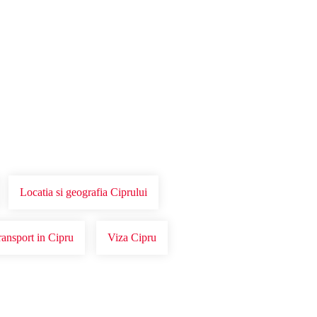
Locatia si geografia Ciprului
ransport in Cipru
Viza Cipru