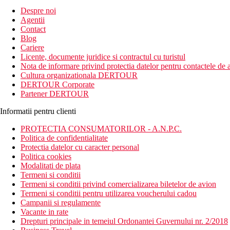
Despre noi
Agentii
Contact
Blog
Cariere
Licente, documente juridice si contractul cu turistul
Nota de informare privind protectia datelor pentru contactele de a
Cultura organizationala DERTOUR
DERTOUR Corporate
Partener DERTOUR
Informatii pentru clienti
PROTECTIA CONSUMATORILOR - A.N.P.C.
Politica de confidentialitate
Protectia datelor cu caracter personal
Politica cookies
Modalitati de plata
Termeni si conditii
Termeni si conditii privind comercializarea biletelor de avion
Termeni si conditii pentru utilizarea voucherului cadou
Campanii si regulamente
Vacante in rate
Drepturi principale in temeiul Ordonantei Guvernului nr. 2/2018