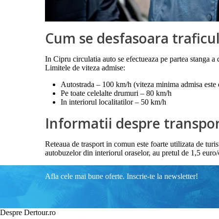
Cum se desfasoara traficul
In Cipru circulatia auto se efectueaza pe partea stanga 
Limitele de viteza admise:
Autostrada – 100 km/h (viteza minima admisa este
Pe toate celelalte drumuri – 80 km/h
In interiorul localitatilor – 50 km/h
Informatii despre transpo
Reteaua de trasport in comun este foarte utilizata de turi
autobuzelor din interiorul oraselor, au pretul de 1,5 euro
Afla cele mai bune oferte. Inscrie-te la newsletter!
Despre Dertour.ro