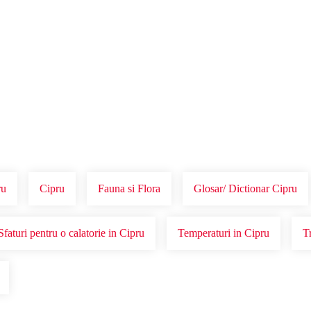
Voucher Cadou
Agentii
ru
Cipru
Fauna si Flora
Glosar/ Dictionar Cipru
Sfaturi pentru o calatorie in Cipru
Temperaturi in Cipru
T