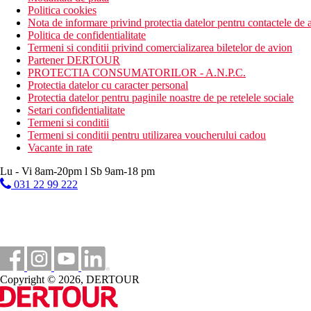
Politica cookies
Nota de informare privind protectia datelor pentru contactele de a
Politica de confidentialitate
Termeni si conditii privind comercializarea biletelor de avion
Partener DERTOUR
PROTECTIA CONSUMATORILOR - A.N.P.C.
Protectia datelor cu caracter personal
Protectia datelor pentru paginile noastre de pe retelele sociale
Setari confidentialitate
Termeni si conditii
Termeni si conditii pentru utilizarea voucherului cadou
Vacante in rate
Lu - Vi 8am-20pm l Sb 9am-18 pm
031 22 99 222
Copyright © 2026, DERTOUR