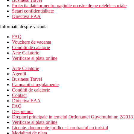
Business Travel
Protectia datelor pentru paginile noastre de pe retelele sociale
Setari confidentialitate
Directiva EAA
Informatii despre vacanta
FAQ
Vouchere de vacanta
Conditii de calatorie
Acte Calatorie
Verificare si plata online
Acte Calatorie
Agentii
Business Travel
Campanii si regulamente
Conditii de calatorie
Contact
Directiva EAA
FAQ
Despre noi
Drepturi principale in temeiul Ordonantei Guvernului nr. 2/2018
Verificare si plata online
Licente, documente juridice si contractul cu turistul
Modalitati de plata