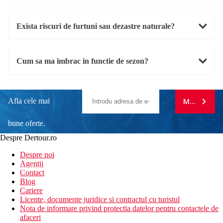
Exista riscuri de furtuni sau dezastre naturale?
Cum sa ma imbrac in functie de sezon?
Afla cele mai
MA ABONE
bune oferte.
Despre Dertour.ro
Inscrie-te la
Despre noi
Agentii
newsletter!
Contact
Blog
Cariere
Licente, documente juridice si contractul cu turistul
Nota de informare privind protectia datelor pentru contactele de
afaceri