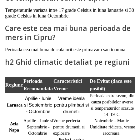
Temperaturile variaza intre 17 grade Celsius in luna Ianuarie si 30
grade Celsius in luna Octombrie.
Care este cea mai buna perioada de
mers in Cipru?
Perioada cea mai buna de calatorit este primavara sau toamna.
h2 Ghid climatic detaliat pe regiuni
Perioada
Caracteristici
De Evitat (daca este
Regiune
Recomandata
Vreme
posibil)
Perioada extra sezon, din
Aprilie - Iunie
Vreme ideala
cauza posibilelor averse
si Septembrie
pentru plimbari si
Larnaca
si temperaturilor scazute
- Octombrie
drumetii
14–19°C.
Aprilie - Iunie si
Vreme perfecta
Noiembrie - Martie:
Ayia
Septembrie -
pentru drumetii si
Umiditate ridicata, vreme
Napa
Octombrie
explorare
racoroasa.
Perfect pentru