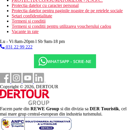
PROTECTIA CONSUMATORILOR - A.N.P.C.
Protectia datelor cu caracter personal
Protectia datelor pentru paginile noastre de pe retelele sociale
Setari confidentialitate
Termeni si conditii
Termeni si conditii pentru utilizarea voucherului cadou
Vacante in rate
Lu - Vi 8am-20pm l Sb 9am-18 pm
031 22 99 222
WHATSAPP - SCRIE-NE
Copyright © 2026, DERTOUR
Facem parte din
REWE Group
si din divizia sa
DER Touristik
, cel
mai mare grup central-european din industria turismului.