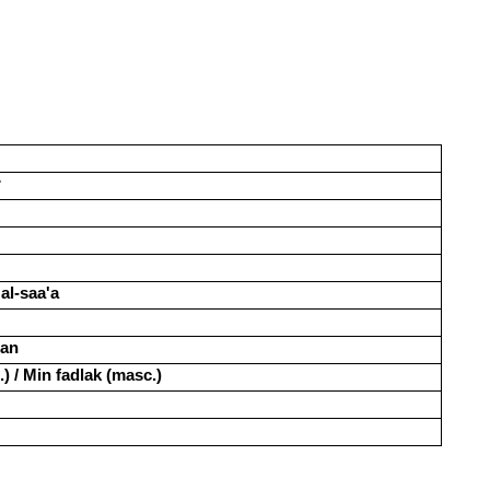
r
al-saa'a
qan
.) / Min fadlak (masc.)