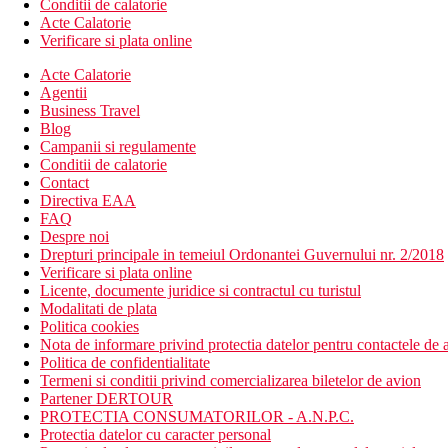
Conditii de calatorie
Acte Calatorie
Verificare si plata online
Acte Calatorie
Agentii
Business Travel
Blog
Campanii si regulamente
Conditii de calatorie
Contact
Directiva EAA
FAQ
Despre noi
Drepturi principale in temeiul Ordonantei Guvernului nr. 2/2018
Verificare si plata online
Licente, documente juridice si contractul cu turistul
Modalitati de plata
Politica cookies
Nota de informare privind protectia datelor pentru contactele de a
Politica de confidentialitate
Termeni si conditii privind comercializarea biletelor de avion
Partener DERTOUR
PROTECTIA CONSUMATORILOR - A.N.P.C.
Protectia datelor cu caracter personal