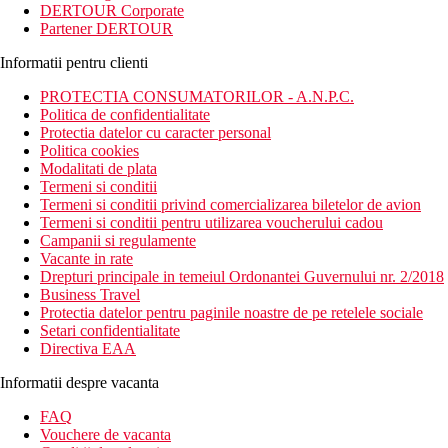
DERTOUR Corporate
Partener DERTOUR
Informatii pentru clienti
PROTECTIA CONSUMATORILOR - A.N.P.C.
Politica de confidentialitate
Protectia datelor cu caracter personal
Politica cookies
Modalitati de plata
Termeni si conditii
Termeni si conditii privind comercializarea biletelor de avion
Termeni si conditii pentru utilizarea voucherului cadou
Campanii si regulamente
Vacante in rate
Drepturi principale in temeiul Ordonantei Guvernului nr. 2/2018
Business Travel
Protectia datelor pentru paginile noastre de pe retelele sociale
Setari confidentialitate
Directiva EAA
Informatii despre vacanta
FAQ
Vouchere de vacanta