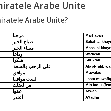
miratele Arabe Unite
miratele Arabe Unite?
Marhaban
مرحبا
Sabah al-khay
صباح الخير
Masa' al-khayr
مساء الخير
Wada'an
وداعا
Shukran
شكرا
على الرحب والسعة
Ala al-rahb wa 
Muwafaq
موافق
Lastu muwafi
لست موافقا
Min fadlik (fem
من فضلك
Afwan
عفوا
A'tadhir
أعتذر