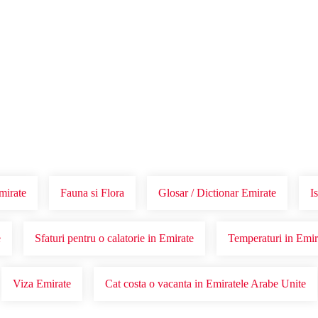
Voucher Cadou
Agentii
mirate
Fauna si Flora
Glosar / Dictionar Emirate
I
e
Sfaturi pentru o calatorie in Emirate
Temperaturi in Emir
Viza Emirate
Cat costa o vacanta in Emiratele Arabe Unite