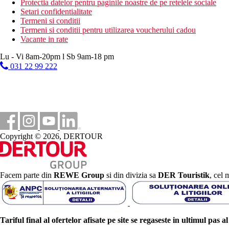
Protectia datelor pentru paginile noastre de pe retelele sociale
Setari confidentialitate
Termeni si conditii
Termeni si conditii pentru utilizarea voucherului cadou
Vacante in rate
Lu - Vi 8am-20pm l Sb 9am-18 pm
031 22 99 222
Copyright © 2026, DERTOUR
Facem parte din
REWE Group
si din divizia sa
DER Touristik
, cel 
Tariful final al ofertelor afisate pe site se regaseste in ultimul pas a