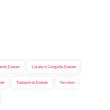
storie Emirate
Locatia si Geografia Emirate
ate
Transport in Emirate
Vaccinuri