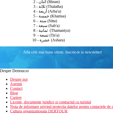
2 - اثنان (Ithnan)
3 - ثلاثة (Thalatha)
4 - أربعة (Arba'a)
5 - خمسة (Khamsa)
6 - ستة (Sitta)
7 - سبعة (Sab'a)
8 - ثمانية (Thamaniya)
9 - تسعة (Tis'a)
10 - عشرة (Ashara)
Afla cele mai bune oferte. Inscrie-te la newsletter!
Despre Dertour.ro
Despre noi
Agentii
Contact
Blog
Cariere
Licente, documente juridice si contractul cu turistul
Nota de informare privind protectia datelor pentru contactele de a
Cultura organizationala DERTOUR