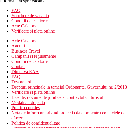
Informatii despre vacanta
FAQ
Vouchere de vacanta
Conditii de calatorie
Acte Calatorie
Verificare si plata online
Acte Calatorie
Agentii
Business Travel
Campanii si regulamente
Conditii de calatorie
Contact
Directiva EAA
FAQ
Despre noi
Drepturi principale in temeiul Ordonantei Guvernului nr. 2/2018
Verificare si plata online
Licente, documente juridice si contractul cu turistul
Modalitati de plata
Politica cookies
Nota de informare privind protectia datelor pentru contactele de
afaceri
Politica de confidentialitate