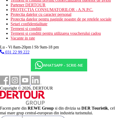
Termeni si conditii privind comercializarea biletelor de avion
Partener DERTOUR
PROTECTIA CONSUMATORILOR - A.N.P.C.
Protectia datelor cu caracter personal
Protectia datelor pentru paginile noastre de pe retelele sociale
Setari confidentialitate
Termeni si conditii
Termeni si conditii pentru utilizarea voucherului cadou
Vacante in rate
Lu - Vi 8am-20pm l Sb 9am-18 pm
031 22 99 222
WHATSAPP - SCRIE-NE
Copyright © 2026, DERTOUR
Facem parte din
REWE Group
si din divizia sa
DER Touristik
, cel
mai mare grup central-european din industria turismului.