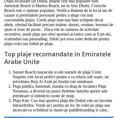
Dupa localizare (in Dubai, plajele cele mai populare sunt
Jumeirah Beach si Marina Beach, iar in Abu Dhabi, Corniche
Beach este o optiune populara. Verifica distanta de la locul tau de
cazare si preferintele personale pentru a alege cea mai
convenabila plaja). Unele plaje sunt mai bine echipate decat
altele, oferind facilitati precum toalete, dusuri, vestiare, terenuri de
sport si zone de picnic. Daca esti in cautarea de activitati
recreative, unele plaje pot oferi sporturi acvatice cum ar fi jet-ski,
scufundari sau parasailing. Altele pot avea zone dedicate pentru
plaja-volei sau fotbal pe plaja.
Top plaje recomandate in Emiratele
Arabe Unite
Sunset Beach:cunoscuta si sub numele de plaja Umm
Suqeim, este locul perfect pentru a va relaxa sub soare, iar
privelistea Burj Al Arab pe fundal este uimitoare.
Plaja publica Jumeirah, numita cu drag de localnici Plaja
Nessnass, a devenit un punct fierbinte datorita apelor sale
primitoare si intinderii curate de nisip.
Plaja Kite: Cea mai sportiva plaja din Dubai este un favorita
kitesurferilor. Veniti aici pentru un loc de volei pe plaja sau
incercati-va echilibrul la stand-up paddleboarding si caiac.