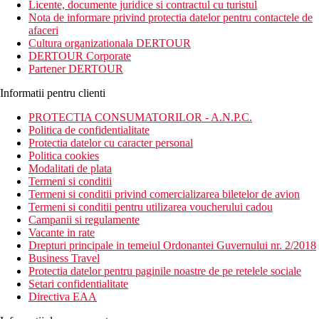
Licente, documente juridice si contractul cu turistul
Nota de informare privind protectia datelor pentru contactele de
afaceri
Cultura organizationala DERTOUR
DERTOUR Corporate
Partener DERTOUR
Informatii pentru clienti
PROTECTIA CONSUMATORILOR - A.N.P.C.
Politica de confidentialitate
Protectia datelor cu caracter personal
Politica cookies
Modalitati de plata
Termeni si conditii
Termeni si conditii privind comercializarea biletelor de avion
Termeni si conditii pentru utilizarea voucherului cadou
Campanii si regulamente
Vacante in rate
Drepturi principale in temeiul Ordonantei Guvernului nr. 2/2018
Business Travel
Protectia datelor pentru paginile noastre de pe retelele sociale
Setari confidentialitate
Directiva EAA