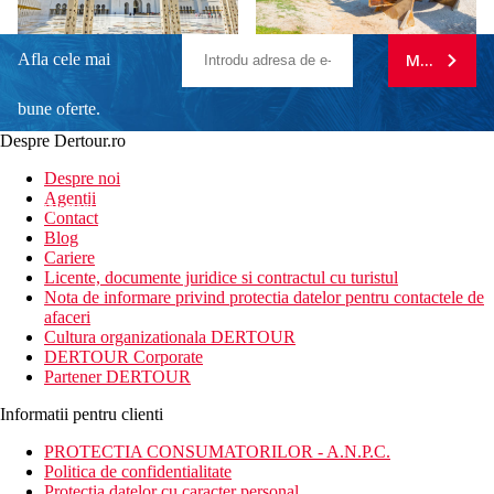
Afla cele mai
MA ABONE
bune oferte.
Despre Dertour.ro
Inscrie-te la
Despre noi
Agentii
newsletter!
Contact
Blog
Cariere
Licente, documente juridice si contractul cu turistul
Nota de informare privind protectia datelor pentru contactele de
afaceri
Cultura organizationala DERTOUR
DERTOUR Corporate
Partener DERTOUR
Informatii pentru clienti
PROTECTIA CONSUMATORILOR - A.N.P.C.
Politica de confidentialitate
Protectia datelor cu caracter personal