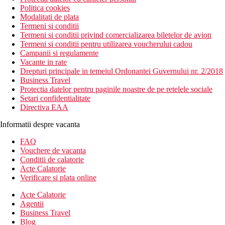
Politica cookies
Modalitati de plata
Termeni si conditii
Termeni si conditii privind comercializarea biletelor de avion
Termeni si conditii pentru utilizarea voucherului cadou
Campanii si regulamente
Vacante in rate
Drepturi principale in temeiul Ordonantei Guvernului nr. 2/2018
Business Travel
Protectia datelor pentru paginile noastre de pe retelele sociale
Setari confidentialitate
Directiva EAA
Informatii despre vacanta
FAQ
Vouchere de vacanta
Conditii de calatorie
Acte Calatorie
Verificare si plata online
Acte Calatorie
Agentii
Business Travel
Blog