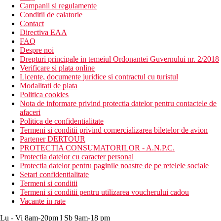
Campanii si regulamente
Conditii de calatorie
Contact
Directiva EAA
FAQ
Despre noi
Drepturi principale in temeiul Ordonantei Guvernului nr. 2/2018
Verificare si plata online
Licente, documente juridice si contractul cu turistul
Modalitati de plata
Politica cookies
Nota de informare privind protectia datelor pentru contactele de
afaceri
Politica de confidentialitate
Termeni si conditii privind comercializarea biletelor de avion
Partener DERTOUR
PROTECTIA CONSUMATORILOR - A.N.P.C.
Protectia datelor cu caracter personal
Protectia datelor pentru paginile noastre de pe retelele sociale
Setari confidentialitate
Termeni si conditii
Termeni si conditii pentru utilizarea voucherului cadou
Vacante in rate
Lu - Vi 8am-20pm l Sb 9am-18 pm