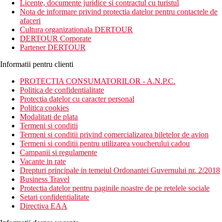
Licente, documente juridice si contractul cu turistul
Nota de informare privind protectia datelor pentru contactele de
afaceri
Cultura organizationala DERTOUR
DERTOUR Corporate
Partener DERTOUR
Informatii pentru clienti
PROTECTIA CONSUMATORILOR - A.N.P.C.
Politica de confidentialitate
Protectia datelor cu caracter personal
Politica cookies
Modalitati de plata
Termeni si conditii
Termeni si conditii privind comercializarea biletelor de avion
Termeni si conditii pentru utilizarea voucherului cadou
Campanii si regulamente
Vacante in rate
Drepturi principale in temeiul Ordonantei Guvernului nr. 2/2018
Business Travel
Protectia datelor pentru paginile noastre de pe retelele sociale
Setari confidentialitate
Directiva EAA