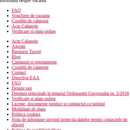
Informatii despre vacanta
FAQ
Vouchere de vacanta
Conditii de calatorie
Acte Calatorie
Verificare si plata online
Acte Calatorie
Agentii
Business Travel
Blog
Campanii si regulamente
Conditii de calatorie
Contact
Directiva EAA
FAQ
Despre noi
Drepturi principale in temeiul Ordonantei Guvernului nr. 2/2018
Verificare si plata online
Licente, documente juridice si contractul cu turistul
Modalitati de plata
Politica cookies
Nota de informare privind protectia datelor pentru contactele de
afaceri
Politica de confidentialitate