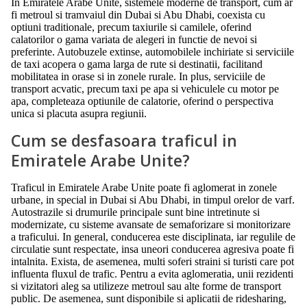
In Emiratele Arabe Unite, sistemele moderne de transport, cum ar
fi metroul si tramvaiul din Dubai si Abu Dhabi, coexista cu
optiuni traditionale, precum taxiurile si camilele, oferind
calatorilor o gama variata de alegeri in functie de nevoi si
preferinte. Autobuzele extinse, automobilele inchiriate si serviciile
de taxi acopera o gama larga de rute si destinatii, facilitand
mobilitatea in orase si in zonele rurale. In plus, serviciile de
transport acvatic, precum taxi pe apa si vehiculele cu motor pe
apa, completeaza optiunile de calatorie, oferind o perspectiva
unica si placuta asupra regiunii.
Cum se desfasoara traficul in
Emiratele Arabe Unite?
Traficul in Emiratele Arabe Unite poate fi aglomerat in zonele
urbane, in special in Dubai si Abu Dhabi, in timpul orelor de varf.
Autostrazile si drumurile principale sunt bine intretinute si
modernizate, cu sisteme avansate de semaforizare si monitorizare
a traficului. In general, conducerea este disciplinata, iar regulile de
circulatie sunt respectate, insa uneori conducerea agresiva poate fi
intalnita. Exista, de asemenea, multi soferi straini si turisti care pot
influenta fluxul de trafic. Pentru a evita aglomeratia, unii rezidenti
si vizitatori aleg sa utilizeze metroul sau alte forme de transport
public. De asemenea, sunt disponibile si aplicatii de ridesharing,