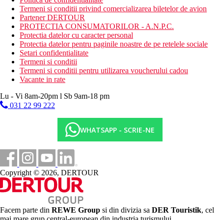
Termeni si conditii privind comercializarea biletelor de avion
Partener DERTOUR
PROTECTIA CONSUMATORILOR - A.N.P.C.
Protectia datelor cu caracter personal
Protectia datelor pentru paginile noastre de pe retelele sociale
Setari confidentialitate
Termeni si conditii
Termeni si conditii pentru utilizarea voucherului cadou
Vacante in rate
Lu - Vi 8am-20pm l Sb 9am-18 pm
031 22 99 222
WHATSAPP - SCRIE-NE
Copyright © 2026, DERTOUR
Facem parte din
REWE Group
si din divizia sa
DER Touristik
, cel
mai mare grup central-european din industria turismului.