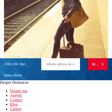
Afla cele mai
MA ABONE
bune oferte.
Despre Dertour.ro
Inscrie-te la
Despre noi
Agentii
newsletter!
Contact
Blog
Cariere