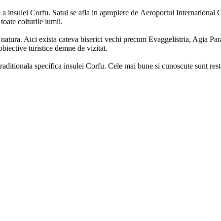
e a insulei Corfu. Satul se afla in apropiere de Aeroportul International Co
 toate colturile lumii.
i in natura. Aici exista cateva biserici vechi precum Evaggelistria, Agia
biective turistice demne de vizitat.
traditionala specifica insulei Corfu. Cele mai bune si cunoscute sunt res