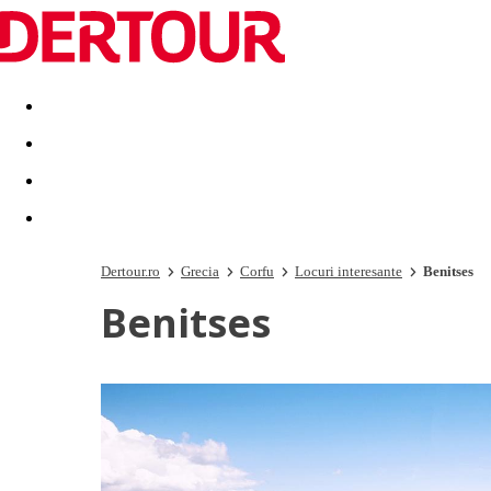
Destinatii
Vacanta perfecta
OFERTE DE NERATAT
Dertour.ro
Grecia
Corfu
Locuri interesante
Benitses
Benitses