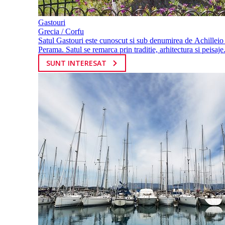
Gastouri
Grecia / Corfu
Satul Gastouri este cunoscut si sub denumirea de Aсhillеiο si
Perama. Satul se remarca prin traditie, arhitectura si peisaje.
SUNT INTERESAT