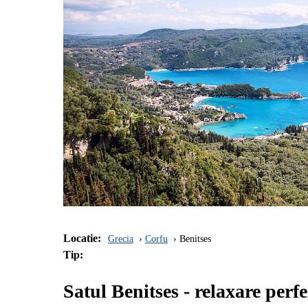
Locatie:
Grecia
Corfu
Benitses
Tip:
Satul Benitses - relaxare perf