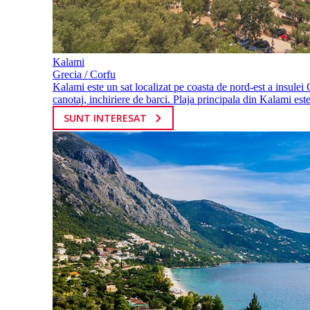
Kalami
Grecia / Corfu
Kalami este un sat localizat pe coasta de nord-est a insulei 
canotaj, inchiriere de barci. Plaja principala din Kalami este
SUNT INTERESAT