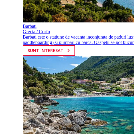
Barbati
Grecia / Corfu
Barbati este o statiune de vacanta inconjurata de paduri luxur
paddleboarding) si plimbari cu barca. Oaspetii se pot bucura
SUNT INTERESAT