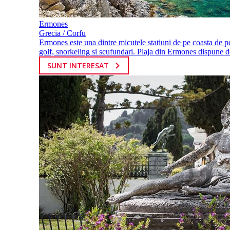
Ermones
Grecia / Corfu
Ermones este una dintre micutele statiuni de pe coasta de pe
golf, snorkeling si scufundari. Plaja din Ermones dispune de f
SUNT INTERESAT