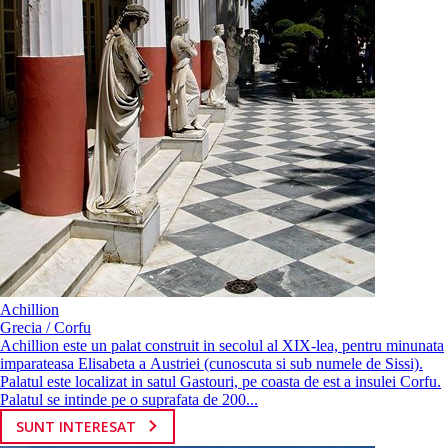
Achillion
Grecia / Corfu
Achillion este un palat construit in secolul al XIX-lea, pentru minunata
imparateasa Elisabeta a Austriei (cunoscuta si sub numele de Sissi).
Palatul este localizat in satul Gastouri, pe coasta de est a insulei Corfu.
Palatul se intinde pe o suprafata de 200...
SUNT INTERESAT