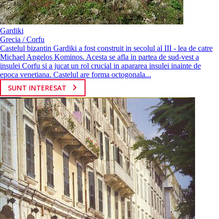
Gardiki
Grecia / Corfu
Castelul bizantin Gardiki a fost construit in secolul al III - lea de catre
Michael Angelos Kominos. Acesta se afla in partea de sud-vest a
insulei Corfu si a jucat un rol crucial in apararea insulei inainte de
epoca venetiana. Castelul are forma octogonala...
SUNT INTERESAT