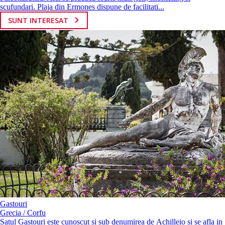
scufundari. Plaja din Ermones dispune de facilitati...
SUNT INTERESAT
Gastouri
Grecia / Corfu
Satul Gastouri este cunoscut si sub denumirea de Aсhillеiο si se afla in