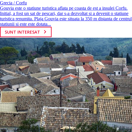
Grecia / Corfu
Gouvia este o statiune turistica aflata pe coasta de est a insulei Corfu.
Initial, a fost un sat de pescari, dar s-a dezvoltat si a devenit o statiune
turistica renumita. Plaja Gouvia este situata la 350 m distanta de centrul
statiunii si este este dotata...
SUNT INTERESAT