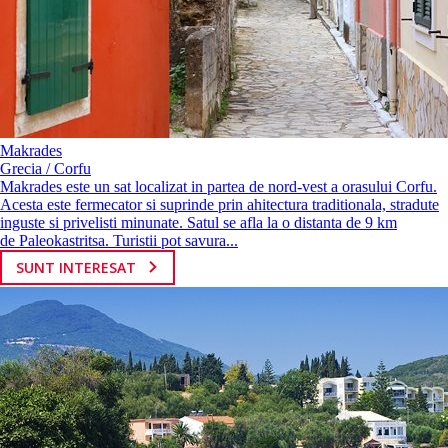
Makrades
Grecia / Corfu
Makrades este un sat localizat in partea de nord-vest a orasului Corfu.
Acesta este fermecator si suprinde prin ahitectura traditionala, stradute
inguste si privelisti minunate. Satul se afla la o distanta de 9 km
de Paleokastritsa. Turistii pot savura...
SUNT INTERESAT