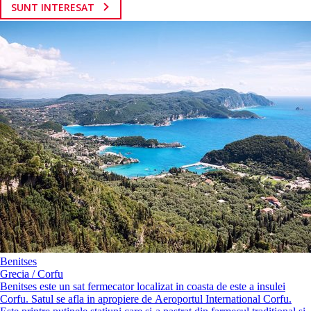
SUNT INTERESAT
Benitses
Grecia / Corfu
Benitses este un sat fermecator localizat in coasta de este a insulei
Corfu. Satul se afla in apropiere de Aeroportul International Corfu.