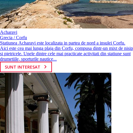
Acharavi
Grecia / Corfu
Statiunea Acharavi este localizata in partea de nord a insulei Corfu.
Aici este cea mai lunga plaja din Corfu, compusa dintr-un mixt de nisip
si pietricele. Unele dintre cele mai practicate activitati din statiune sunt
drumetiile, sporturile nautice...
SUNT INTERESAT