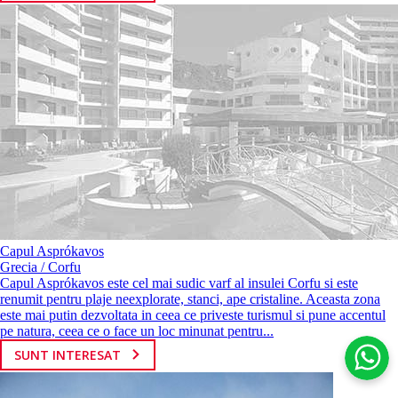
Capul Asprókavos
Grecia / Corfu
Capul Asprókavos este cel mai sudic varf al insulei Corfu si este
renumit pentru plaje neexplorate, stanci, ape cristaline. Aceasta zona
este mai putin dezvoltata in ceea ce priveste turismul si pune accentul
pe natura, ceea ce o face un loc minunat pentru...
SUNT INTERESAT