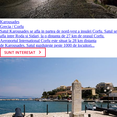
Karousades
Grecia / Corfu
Satul Karousades se afla in partea de nord-vest a insulei Corfu. Satul se
afla intre Roda si Sidari, la o distanta de 27 km de orasul Corfu.
Aeroportul International Corfu este situat la 28 km distanta
de Karousades. Satul gazduieste peste 1000 de locuitori...
SUNT INTERESAT