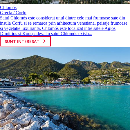
Chlomós
Grecia / Corfu
Satul Chlomós este considerat unul dintre cele mai frumoase sate din
insula Corfu si se remarca prin arhitectura venetiana, peisaje frumoase
si vegetatie luxurianta. Chlomós este localizat intre satele Agios
Dimitrios si Kouspades. In satul Chlomós exista...
SUNT INTERESAT