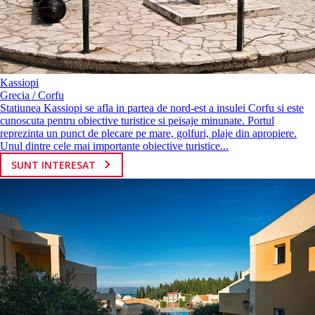
Kassiopi
Grecia / Corfu
Statiunea Kassiopi se afla in partea de nord-est a insulei Corfu si este
cunoscuta pentru obiective turistice si peisaje minunate. Portul
reprezinta un punct de plecare pe mare, golfuri, plaje din apropiere.
Unul dintre cele mai importante obiective turistice...
SUNT INTERESAT