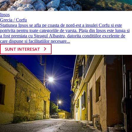
Ipsos
Grecia / Corfu
Statiunea Ipsos se afla pe coasta de nord-est a insulei Corfu si este
potrivita pentru toate categoriile de varsta. Plaja din Ipsos este lunga si
a fost premiata cu Steagul Albastru, datorita conditiilor excelente de
care dispune si facilitatiilor necesare...
SUNT INTERESAT