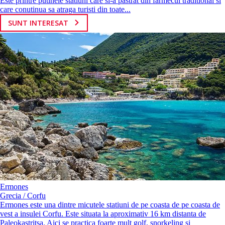
Este printre putinele statiuni care si-a pastrat din farmecul traditional si
care conutinua sa atraga turisti din toate...
SUNT INTERESAT
Ermones
Grecia / Corfu
Ermones este una dintre micutele statiuni de pe coasta de pe coasta de
vest a insulei Corfu. Este situata la aproximativ 16 km distanta de
Paleokastritsa. Aici se practica foarte mult golf, snorkeling si