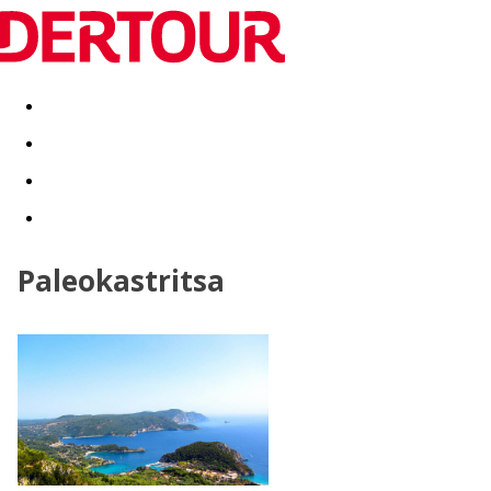
Destinatii
Vacanta perfecta
OFERTE DE NERATAT
Paleokastritsa