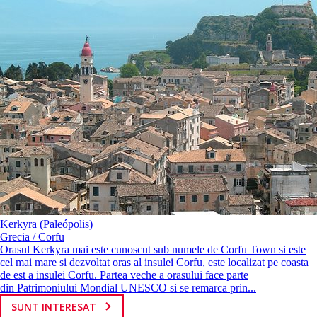
Kerkyra (Paleópolis)
Grecia / Corfu
Orasul Kerkyra mai este cunoscut sub numele de Corfu Town si este
cel mai mare si dezvoltat oras al insulei Corfu, este localizat pe coasta
de est a insulei Corfu. Partea veche a orasului face parte
din Patrimoniului Mondial UNESCO si se remarca prin...
SUNT INTERESAT