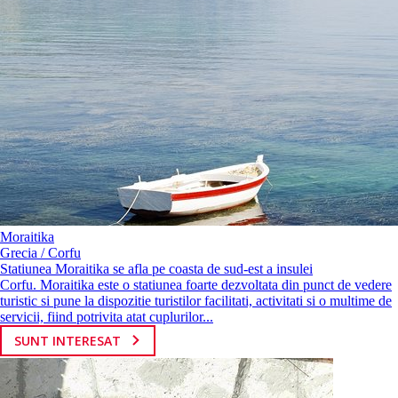
Moraitika
Grecia / Corfu
Statiunea Moraitika se afla pe coasta de sud-est a insulei
Corfu. Moraitika este o statiunea foarte dezvoltata din punct de vedere
turistic si pune la dispozitie turistilor facilitati, activitati si o multime de
servicii, fiind potrivita atat cuplurilor...
SUNT INTERESAT