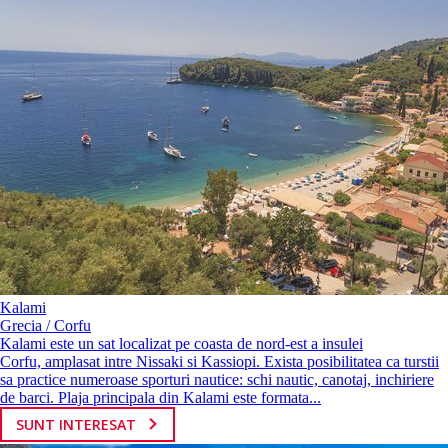
Kalami
Grecia / Corfu
Kalami este un sat localizat pe coasta de nord-est a insulei
Corfu, amplasat intre Nissaki si Kassiopi. Exista posibilitatea ca turstii
sa practice numeroase sporturi nautice: schi nautic, canotaj, inchiriere
de barci. Plaja principala din Kalami este formata...
SUNT INTERESAT