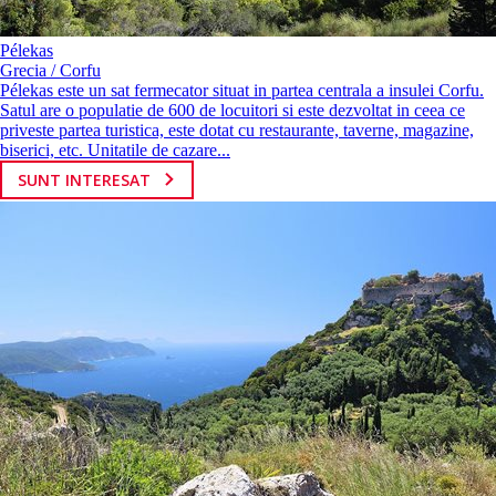
Pélekas
Grecia / Corfu
Pélekas este un sat fermecator situat in partea centrala a insulei Corfu.
Satul are o populatie de 600 de locuitori si este dezvoltat in ceea ce
priveste partea turistica, este dotat cu restaurante, taverne, magazine,
biserici, etc. Unitatile de cazare...
SUNT INTERESAT