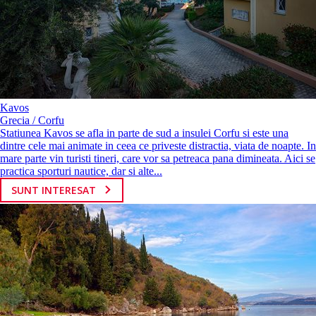
Kavos
Grecia / Corfu
Statiunea Kavos se afla in parte de sud a insulei Corfu si este una
dintre cele mai animate in ceea ce priveste distractia, viata de noapte. In
mare parte vin turisti tineri, care vor sa petreaca pana dimineata. Aici se
practica sporturi nautice, dar si alte...
SUNT INTERESAT