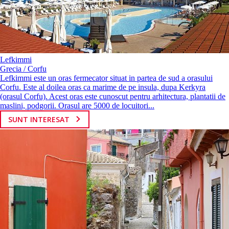
Lefkimmi
Grecia / Corfu
Lefkimmi este un oras fermecator situat in partea de sud a orasului
Corfu. Este al doilea oras ca marime de pe insula, dupa Kerkyra
(orasul Corfu). Acest oras este cunoscut pentru arhitectura, plantatii de
maslini, podgorii. Orasul are 5000 de locuitori...
SUNT INTERESAT