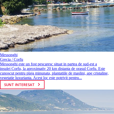
Messonghi
Grecia / Corfu
Messonghi este un fost pescaresc situat in partea de sud-est a
insulei Corfu, la aproximativ 20 km distanta de orasul Corfu. Este
cunoscut pentru plaja minunata, plantatiile de maslini, ape cristaline,
vegetatie luxurianta. Acest loc este potrivit pentru...
SUNT INTERESAT