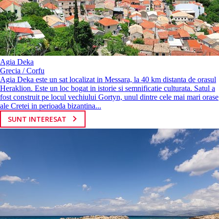
Agia Deka
Grecia / Corfu
Agia Deka este un sat localizat in Messara, la 40 km distanta de orasul
Heraklion. Este un loc bogat in istorie si semnificatie culturata. Satul a
fost construit pe locul vechiului Gortyn, unul dintre cele mai mari orase
ale Cretei in perioada bizantina...
SUNT INTERESAT