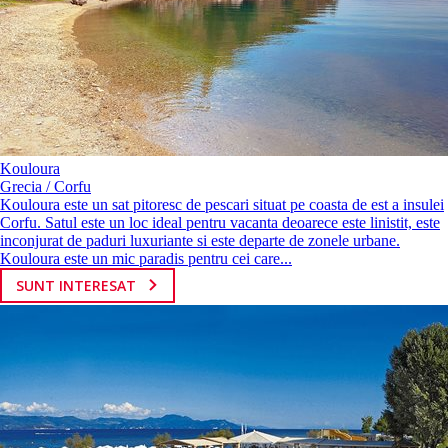
Kouloura
Grecia / Corfu
Kouloura este un sat pitoresc de pescari situat pe coasta de est a insulei
Corfu. Satul este un loc ideal pentru vacanta deoarece este linistit, este
inconjurat de paduri luxuriante si este departe de zonele urbane.
Kouloura este un mic paradis pentru cei care...
SUNT INTERESAT