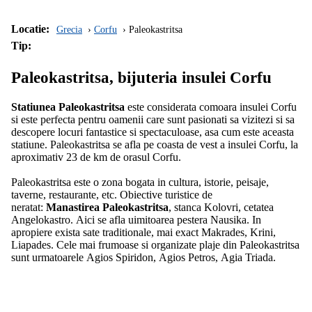
Locatie:
Grecia
Corfu
Paleokastritsa
Tip:
Paleokastritsa, bijuteria insulei Corfu
Statiunea Paleokastritsa
este considerata comoara insulei Corfu
si este perfecta pentru oamenii care sunt pasionati sa vizitezi si sa
descopere locuri fantastice si spectaculoase, asa cum este aceasta
statiune. Paleokastritsa se afla pe coasta de vest a insulei Corfu, la
aproximativ 23 de km de orasul Corfu.
Paleokastritsa este o zona bogata in cultura, istorie, peisaje,
taverne, restaurante, etc. Obiective turistice de
neratat:
Manastirea Paleokastritsa
, stanca Kolovri, cetatea
Angelokastro. Aici se afla uimitoarea pestera Nausika. In
apropiere exista sate traditionale, mai exact Makrades, Krini,
Liapades. Cele mai frumoase si organizate plaje din Paleokastritsa
sunt urmatoarele Agios Spiridon, Agios Petros, Agia Triada.