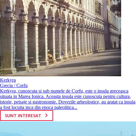
Kerkyra
Grecia / Corfu
Kerkyra, cunoscuta si sub numele de Corfu, este o insula greceasca
situata in Marea Ionica. Aceasta insula este cunoscuta pentru cultura,
istorie, peisaje si gastronomie. Dovezile arheologice, au aratat ca insula
a fost locuita inca din epoca paleolitica...
SUNT INTERESAT