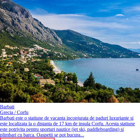
Barbati
Grecia / Corfu
Barbati este o statiune de vacanta inconjurata de paduri luxuriante si
este localizata la o distanta de 17 km de insula Corfu. Acesta statiune
este potrivita pentru sporturi nautice (jet ski, paddleboarding) si
plimbari cu barca. Oaspetii se pot bucura...