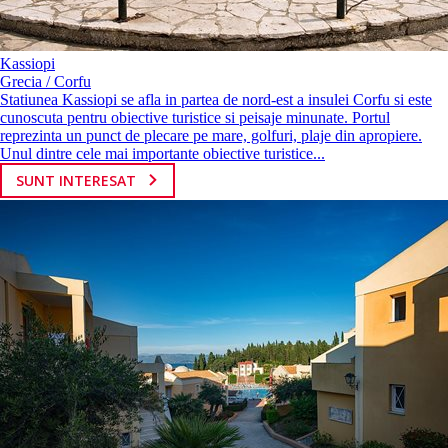
Kassiopi
Grecia / Corfu
Statiunea Kassiopi se afla in partea de nord-est a insulei Corfu si este
cunoscuta pentru obiective turistice si peisaje minunate. Portul
reprezinta un punct de plecare pe mare, golfuri, plaje din apropiere.
Unul dintre cele mai importante obiective turistice...
SUNT INTERESAT