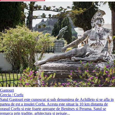
Gastouri
Grecia / Corfu
Satul Gastouri este cunoscut si sub denumirea de Aсhillеiο si se afla in
partea de est a insulei Corfu. Acesta este situat la 10 km distanta de
orasul Corfu si este foarte aproape de Benitses si Perama. Satul se
remarca prin traditie, arhitectura si peisaje...