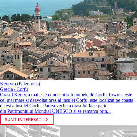
Kerkyra (Paleópolis)
Grecia / Corfu
Orasul Kerkyra mai este cunoscut sub numele de Corfu Town si este
cel mai mare si dezvoltat oras al insulei Corfu, este localizat pe coasta
de est a insulei Corfu. Partea veche a orasului face parte
din Patrimoniului Mondial UNESCO si se remarca prin...
SUNT INTERESAT