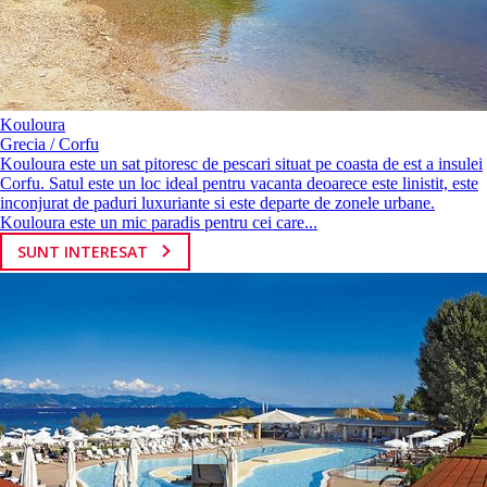
Kouloura
Grecia / Corfu
Kouloura este un sat pitoresc de pescari situat pe coasta de est a insulei
Corfu. Satul este un loc ideal pentru vacanta deoarece este linistit, este
inconjurat de paduri luxuriante si este departe de zonele urbane.
Kouloura este un mic paradis pentru cei care...
SUNT INTERESAT