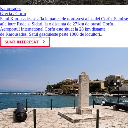
Karousades
Grecia / Corfu
Satul Karousades se afla in partea de nord-vest a insulei Corfu. Satul se
afla intre Roda si Sidari, la o distanta de 27 km de orasul Corfu.
Aeroportul International Corfu este situat la 28 km distanta
de Karousades. Satul gazduieste peste 1000 de locuitori...
SUNT INTERESAT