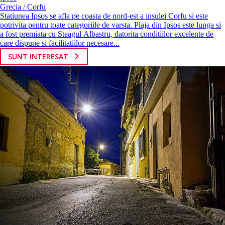
Grecia / Corfu
Statiunea Ipsos se afla pe coasta de nord-est a insulei Corfu si este
potrivita pentru toate categoriile de varsta. Plaja din Ipsos este lunga si
a fost premiata cu Steagul Albastru, datorita conditiilor excelente de
care dispune si facilitatiilor necesare...
SUNT INTERESAT