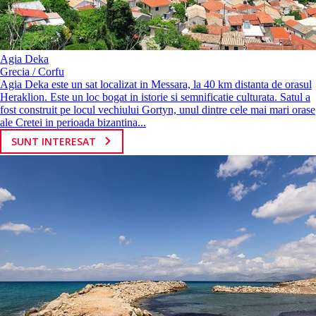
Agia Deka
Grecia / Corfu
Agia Deka este un sat localizat in Messara, la 40 km distanta de orasul
Heraklion. Este un loc bogat in istorie si semnificatie culturata. Satul a
fost construit pe locul vechiului Gortyn, unul dintre cele mai mari orase
ale Cretei in perioada bizantina...
SUNT INTERESAT