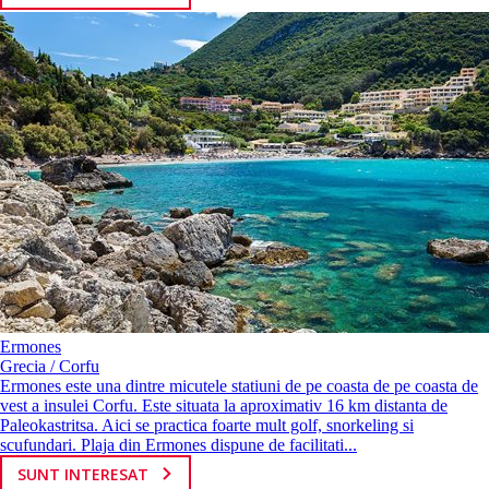
Ermones
Grecia / Corfu
Ermones este una dintre micutele statiuni de pe coasta de pe coasta de
vest a insulei Corfu. Este situata la aproximativ 16 km distanta de
Paleokastritsa. Aici se practica foarte mult golf, snorkeling si
scufundari. Plaja din Ermones dispune de facilitati...
SUNT INTERESAT