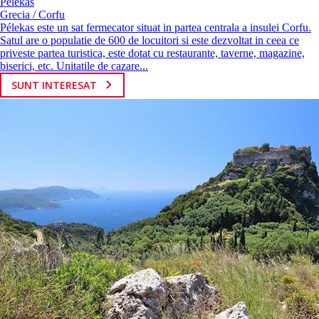
Pélekas
Grecia / Corfu
Pélekas este un sat fermecator situat in partea centrala a insulei Corfu.
Satul are o populatie de 600 de locuitori si este dezvoltat in ceea ce
priveste partea turistica, este dotat cu restaurante, taverne, magazine,
biserici, etc. Unitatile de cazare...
SUNT INTERESAT