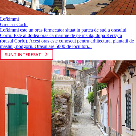
Lefkimmi
Grecia / Corfu
Lefkimmi este un oras fermecator situat in partea de sud a orasului
Corfu. Este al doilea oras ca marime de pe insula, dupa Kerkyra
(orasul Corfu). Acest oras este cunoscut pentru arhitectura, plantatii de
maslini, podgorii. Orasul are 5000 de locuitori...
SUNT INTERESAT