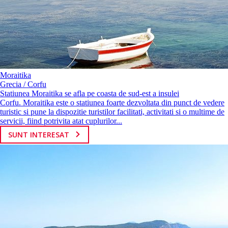
Moraitika
Grecia / Corfu
Statiunea Moraitika se afla pe coasta de sud-est a insulei
Corfu. Moraitika este o statiunea foarte dezvoltata din punct de vedere
turistic si pune la dispozitie turistilor facilitati, activitati si o multime de
servicii, fiind potrivita atat cuplurilor...
SUNT INTERESAT