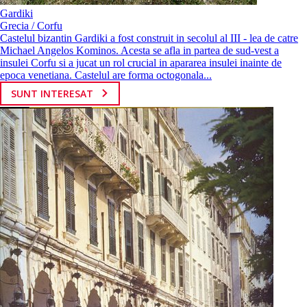
Gardiki
Grecia / Corfu
Castelul bizantin Gardiki a fost construit in secolul al III - lea de catre
Michael Angelos Kominos. Acesta se afla in partea de sud-vest a
insulei Corfu si a jucat un rol crucial in apararea insulei inainte de
epoca venetiana. Castelul are forma octogonala...
SUNT INTERESAT