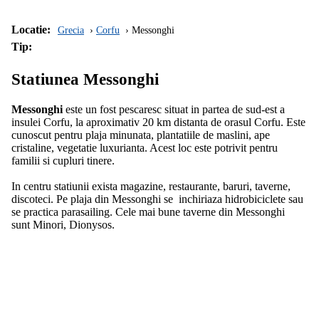
Locatie:
Grecia
Corfu
Messonghi
Tip:
Statiunea Messonghi
Messonghi
este un fost pescaresc situat in partea de sud-est a
insulei Corfu, la aproximativ 20 km distanta de orasul Corfu. Este
cunoscut pentru plaja minunata, plantatiile de maslini, ape
cristaline, vegetatie luxurianta. Acest loc este potrivit pentru
familii si cupluri tinere.
In centru statiunii exista magazine, restaurante, baruri, taverne,
discoteci. Pe plaja din Messonghi se inchiriaza hidrobiciclete sau
se practica parasailing. Cele mai bune taverne din Messonghi
sunt Minori, Dionysos.