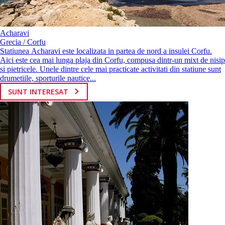
Acharavi
Grecia / Corfu
Statiunea Acharavi este localizata in partea de nord a insulei Corfu.
Aici este cea mai lunga plaja din Corfu, compusa dintr-un mixt de nisip
si pietricele. Unele dintre cele mai practicate activitati din statiune sunt
drumetiile, sporturile nautice...
SUNT INTERESAT