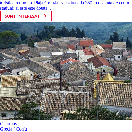
turistica renumita. Plaja Gouvia este situata la 350 m distanta de centrul
statiunii si este este dotata...
SUNT INTERESAT
Chlomós
Grecia / Corfu