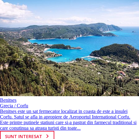
Benitses
Grecia / Corfu
Benitses este un sat fermecator localizat in coasta de este a insulei
Corfu. Satul se afla in apropiere de Aeroportul International Corfu.
Este printre putinele statiuni care si-a pastrat din farmecul traditional si
care conutinua sa atraga turisti din toate...
SUNT INTERESAT