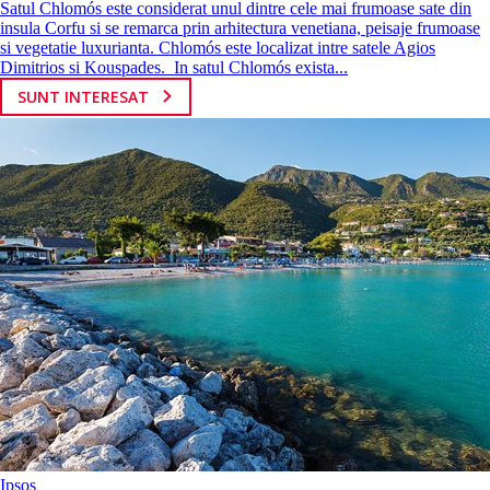
Satul Chlomós este considerat unul dintre cele mai frumoase sate din
insula Corfu si se remarca prin arhitectura venetiana, peisaje frumoase
si vegetatie luxurianta. Chlomós este localizat intre satele Agios
Dimitrios si Kouspades. In satul Chlomós exista...
SUNT INTERESAT
Ipsos