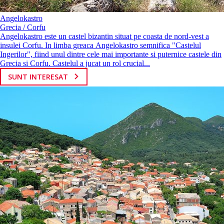
Angelokastro
Grecia / Corfu
Angelokastro este un castel bizantin situat pe coasta de nord-vest a
insulei Corfu. In limba greaca Angelokastro semnifica "Castelul
Ingerilor", fiind unul dintre cele mai importante si puternice castele din
Grecia si Corfu. Castelul a jucat un rol crucial...
SUNT INTERESAT