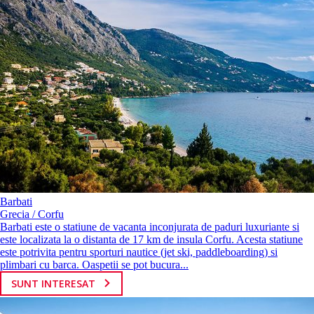
Barbati
Grecia / Corfu
Barbati este o statiune de vacanta inconjurata de paduri luxuriante si
este localizata la o distanta de 17 km de insula Corfu. Acesta statiune
este potrivita pentru sporturi nautice (jet ski, paddleboarding) si
plimbari cu barca. Oaspetii se pot bucura...
SUNT INTERESAT