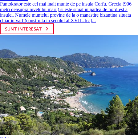
Pantokrator este cel mai inalt munte de pe insula Corfu, Grecia (906
metri deasupra nivelului marii) si este situat in partea de nord-est a
insulei. Numele muntelui provine de la o manastire bizantina situata
chiar in varf (construita in secolul al XVII - lea)...
SUNT INTERESAT