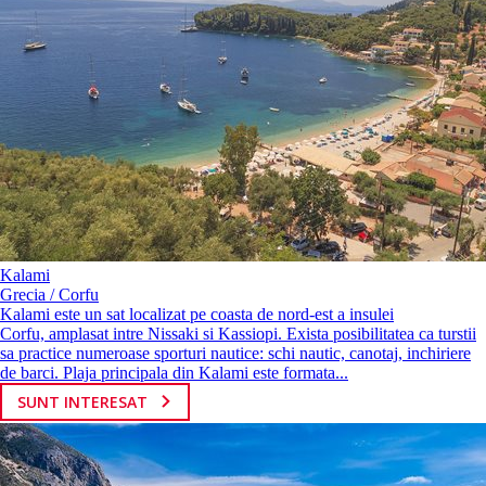
Kalami
Grecia / Corfu
Kalami este un sat localizat pe coasta de nord-est a insulei
Corfu, amplasat intre Nissaki si Kassiopi. Exista posibilitatea ca turstii
sa practice numeroase sporturi nautice: schi nautic, canotaj, inchiriere
de barci. Plaja principala din Kalami este formata...
SUNT INTERESAT