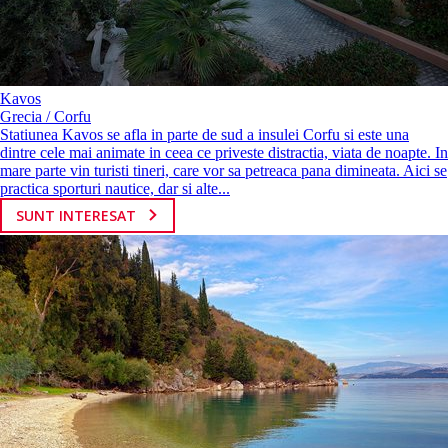
Kavos
Grecia / Corfu
Statiunea Kavos se afla in parte de sud a insulei Corfu si este una
dintre cele mai animate in ceea ce priveste distractia, viata de noapte. In
mare parte vin turisti tineri, care vor sa petreaca pana dimineata. Aici se
practica sporturi nautice, dar si alte...
SUNT INTERESAT