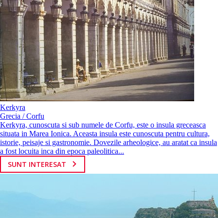
Kerkyra
Grecia / Corfu
Kerkyra, cunoscuta si sub numele de Corfu, este o insula greceasca
situata in Marea Ionica. Aceasta insula este cunoscuta pentru cultura,
istorie, peisaje si gastronomie. Dovezile arheologice, au aratat ca insula
a fost locuita inca din epoca paleolitica...
SUNT INTERESAT