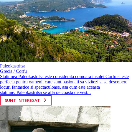
Paleokastritsa
Grecia / Corfu
Statiunea Paleokastritsa este considerata comoara insulei Corfu si este
perfecta pentru oamenii care sunt pasionati sa vizitezi si sa descopere
locuri fantastice si spectaculoase, asa cum este aceasta
statiune. Paleokastritsa se afla pe coasta de vest...
SUNT INTERESAT