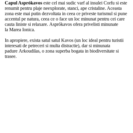
Capul Asprókavos
este cel mai sudic varf al insulei Corfu si este
renumit pentru plaje neexplorate, stanci, ape cristaline. Aceasta
zona este mai putin dezvoltata in ceea ce priveste turismul si pune
accentul pe natura, ceea ce o face un loc minunat pentru cei care
cauta liniste si relaxare. Asprókavos ofera privelisti minunate
la Marea Ionica.
In apropiere, exista satul satul Kavos (un loc ideal pentru turistii
interesati de petreceri si multa distractie), dar si minunata
padure Arkoudilas, o zona superba bogata in biodiversitate si
trasee.