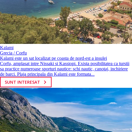
Kalami
Grecia / Corfu
Kalami este un sat localizat pe coasta de nord-est a insulei
Corfu, amplasat intre Nissaki si Kassiopi. Exista posibilitatea ca turstii
sa practice numeroase sporturi nautice: schi nautic, canotaj, inchiriere
de barci. Plaja principala din Kalami este formata...
SUNT INTERESAT