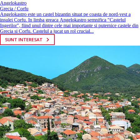
Angelokastro
Grecia / Corfu
Angelokastro este un castel bizantin situat pe coasta de nord-vest a
insulei Corfu. In limba greaca Angelokastro semnifica "Castelul
Ingerilor", fiind unul dintre cele mai importante si puternice castele din
Grecia si Corfu. Castelul a jucat un rol crucial...
SUNT INTERESAT