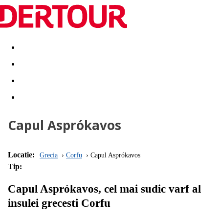
Destinatii
Vacanta perfecta
OFERTE DE NERATAT
Capul Asprókavos
Locatie:
Grecia
Corfu
Capul Asprókavos
Tip:
Capul Asprókavos, cel mai sudic varf al
insulei grecesti Corfu