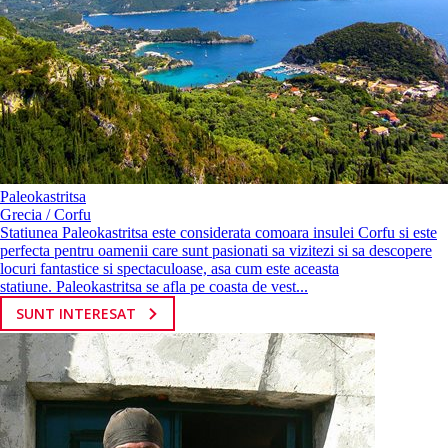
Paleokastritsa
Grecia / Corfu
Statiunea Paleokastritsa este considerata comoara insulei Corfu si este
perfecta pentru oamenii care sunt pasionati sa vizitezi si sa descopere
locuri fantastice si spectaculoase, asa cum este aceasta
statiune. Paleokastritsa se afla pe coasta de vest...
SUNT INTERESAT