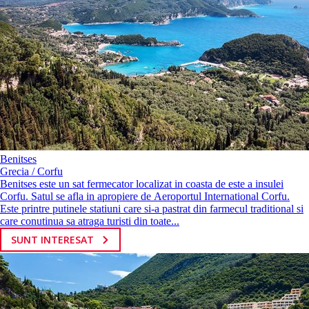
Benitses
Grecia / Corfu
Benitses este un sat fermecator localizat in coasta de este a insulei
Corfu. Satul se afla in apropiere de Aeroportul International Corfu.
Este printre putinele statiuni care si-a pastrat din farmecul traditional si
care conutinua sa atraga turisti din toate...
SUNT INTERESAT