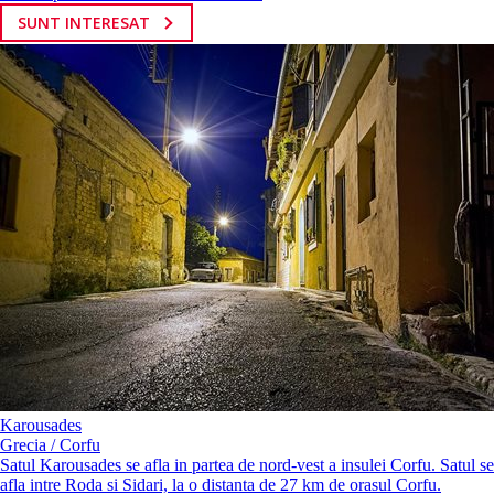
SUNT INTERESAT
Karousades
Grecia / Corfu
Satul Karousades se afla in partea de nord-vest a insulei Corfu. Satul se
afla intre Roda si Sidari, la o distanta de 27 km de orasul Corfu.