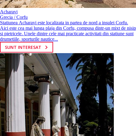
Acharavi
Grecia / Corfu
Statiunea Acharavi este localizata in partea de nord a insulei Corfu.
Aici este cea mai lunga plaja din Corfu, compusa dintr-un mixt de nisip
si pietricele. Unele dintre cele mai practicate activitati din statiune sunt
drumetiile, sporturile nautice...
SUNT INTERESAT