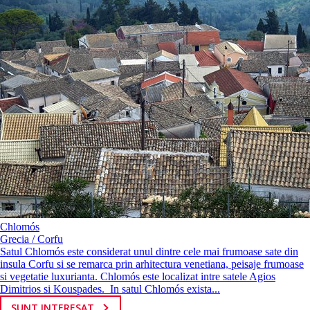
Chlomós
Grecia / Corfu
Satul Chlomós este considerat unul dintre cele mai frumoase sate din
insula Corfu si se remarca prin arhitectura venetiana, peisaje frumoase
si vegetatie luxurianta. Chlomós este localizat intre satele Agios
Dimitrios si Kouspades. In satul Chlomós exista...
SUNT INTERESAT