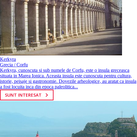
Kerkyra
Grecia / Corfu
Kerkyra, cunoscuta si sub numele de Corfu, este o insula greceasca
situata in Marea Ionica. Aceasta insula este cunoscuta pentru cultura,
istorie, peisaje si gastronomie. Dovezile arheologice, au aratat ca insula
a fost locuita inca din epoca paleolitica...
SUNT INTERESAT