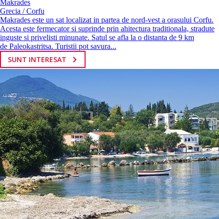
Makrades
Grecia / Corfu
Makrades este un sat localizat in partea de nord-vest a orasului Corfu.
Acesta este fermecator si suprinde prin ahitectura traditionala, stradute
inguste si privelisti minunate. Satul se afla la o distanta de 9 km
de Paleokastritsa. Turistii pot savura...
SUNT INTERESAT