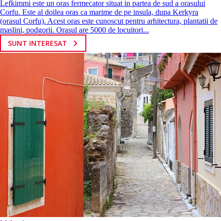
Lefkimmi este un oras fermecator situat in partea de sud a orasului
Corfu. Este al doilea oras ca marime de pe insula, dupa Kerkyra
(orasul Corfu). Acest oras este cunoscut pentru arhitectura, plantatii de
maslini, podgorii. Orasul are 5000 de locuitori...
SUNT INTERESAT