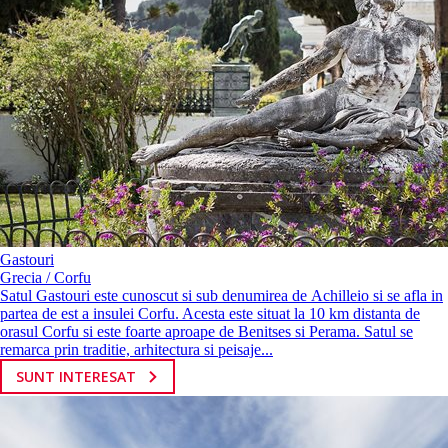
Gastouri
Grecia / Corfu
Satul Gastouri este cunoscut si sub denumirea de Aсhillеiο si se afla in
partea de est a insulei Corfu. Acesta este situat la 10 km distanta de
orasul Corfu si este foarte aproape de Benitses si Perama. Satul se
remarca prin traditie, arhitectura si peisaje...
SUNT INTERESAT