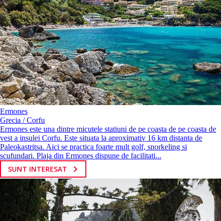
Ermones
Grecia / Corfu
Ermones este una dintre micutele statiuni de pe coasta de pe coasta de
vest a insulei Corfu. Este situata la aproximativ 16 km distanta de
Paleokastritsa. Aici se practica foarte mult golf, snorkeling si
scufundari. Plaja din Ermones dispune de facilitati...
SUNT INTERESAT