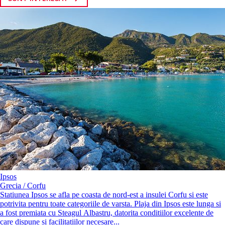
Ipsos
Grecia / Corfu
Statiunea Ipsos se afla pe coasta de nord-est a insulei Corfu si este
potrivita pentru toate categoriile de varsta. Plaja din Ipsos este lunga si
a fost premiata cu Steagul Albastru, datorita conditiilor excelente de
care dispune si facilitatiilor necesare...