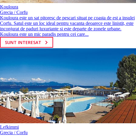
Kouloura
Grecia / Corfu
Kouloura este un sat pitoresc de pescari situat pe coasta de est a insulei
Corfu. Satul este un loc ideal pentru vacanta deoarece este linistit, este
inconjurat de paduri luxuriante si este departe de zonele urbane.
Kouloura este un mic paradis pentru cei care...
SUNT INTERESAT
Lefkimmi
Grecia / Corfu