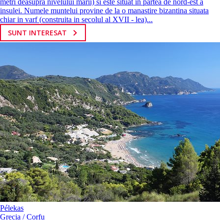
metri deasupra nivelului marii) si este situat in partea de nord-est a
insulei. Numele muntelui provine de la o manastire bizantina situata
chiar in varf (construita in secolul al XVII - lea)...
SUNT INTERESAT
Pélekas
Grecia / Corfu