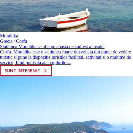
Moraitika
Grecia / Corfu
Statiunea Moraitika se afla pe coasta de sud-est a insulei
Corfu. Moraitika este o statiunea foarte dezvoltata din punct de vedere
turistic si pune la dispozitie turistilor facilitati, activitati si o multime de
servicii, fiind potrivita atat cuplurilor...
SUNT INTERESAT