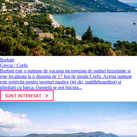
Barbati
Grecia / Corfu
Barbati este o statiune de vacanta inconjurata de paduri luxuriante si
este localizata la o distanta de 17 km de insula Corfu. Acesta statiune
este potrivita pentru sporturi nautice (jet ski, paddleboarding) si
plimbari cu barca. Oaspetii se pot bucura...
SUNT INTERESAT