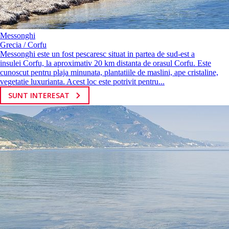
Messonghi
Grecia / Corfu
Messonghi este un fost pescaresc situat in partea de sud-est a
insulei Corfu, la aproximativ 20 km distanta de orasul Corfu. Este
cunoscut pentru plaja minunata, plantatiile de maslini, ape cristaline,
vegetatie luxurianta. Acest loc este potrivit pentru...
SUNT INTERESAT