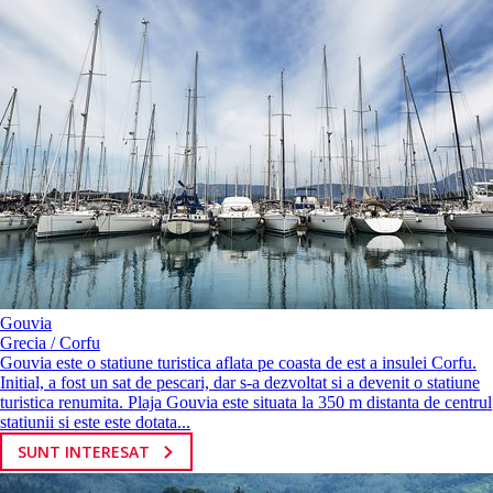
Gouvia
Grecia / Corfu
Gouvia este o statiune turistica aflata pe coasta de est a insulei Corfu.
Initial, a fost un sat de pescari, dar s-a dezvoltat si a devenit o statiune
turistica renumita. Plaja Gouvia este situata la 350 m distanta de centrul
statiunii si este este dotata...
SUNT INTERESAT