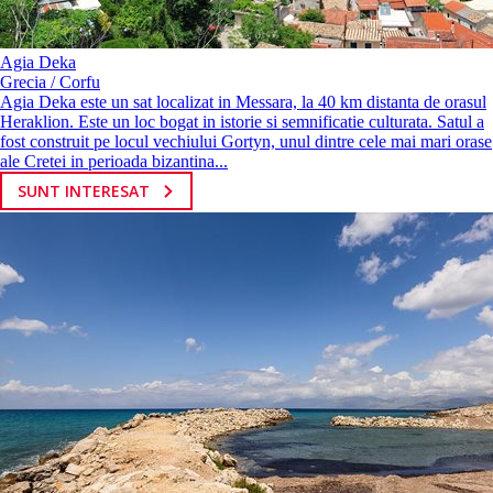
Agia Deka
Grecia / Corfu
Agia Deka este un sat localizat in Messara, la 40 km distanta de orasul
Heraklion. Este un loc bogat in istorie si semnificatie culturata. Satul a
fost construit pe locul vechiului Gortyn, unul dintre cele mai mari orase
ale Cretei in perioada bizantina...
SUNT INTERESAT