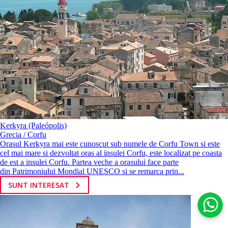
Kerkyra (Paleópolis)
Grecia / Corfu
Orasul Kerkyra mai este cunoscut sub numele de Corfu Town si este
cel mai mare si dezvoltat oras al insulei Corfu, este localizat pe coasta
de est a insulei Corfu. Partea veche a orasului face parte
din Patrimoniului Mondial UNESCO si se remarca prin...
SUNT INTERESAT