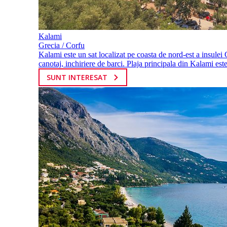
Kalami
Grecia / Corfu
Kalami este un sat localizat pe coasta de nord-est a insulei 
canotaj, inchiriere de barci. Plaja principala din Kalami este
SUNT INTERESAT