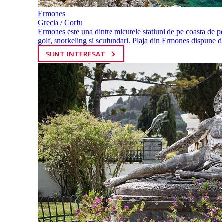
Ermones
Grecia / Corfu
Ermones este una dintre micutele statiuni de pe coasta de pe
golf, snorkeling si scufundari. Plaja din Ermones dispune de f
SUNT INTERESAT