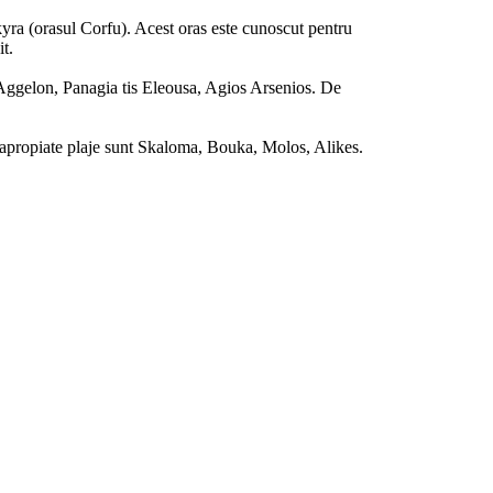
kyra (orasul Corfu). Acest oras este cunoscut pentru
it.
on Aggelon, Panagia tis Eleousa, Agios Arsenios. De
ai apropiate plaje sunt Skaloma, Bouka, Molos, Alikes.