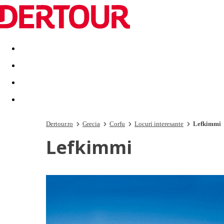
Destinatii
Vacanta perfecta
OFERTE DE NERATAT
Dertour.ro
Grecia
Corfu
Locuri interesante
Lefkimmi
Lefkimmi