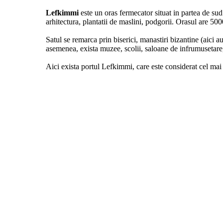
Lefkimmi
este un oras fermecator situat in partea de su
arhitectura, plantatii de maslini, podgorii. Orasul are 500
Satul se remarca prin biserici, manastiri bizantine (aici
asemenea, exista muzee, scolii, saloane de infrumusetare,
Aici exista portul Lefkimmi, care este considerat cel ma