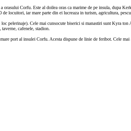
d a orasului Corfu. Este al doilea oras ca marime de pe insula, dupa Ker
0 de locuitori, iar mare parte din ei lucreaza in turism, agricultura, pescu
 au loc pelerinaje). Cele mai cunsocute biserici si manastiri sunt Kyra t
 taverne, cafenele, stadion.
i mare port al insulei Corfu. Acesta dispune de linie de feribot. Cele m