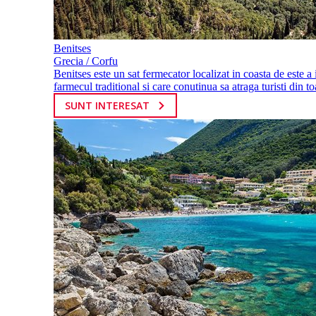
Benitses
Grecia / Corfu
Benitses este un sat fermecator localizat in coasta de este a 
farmecul traditional si care conutinua sa atraga turisti din toa
SUNT INTERESAT