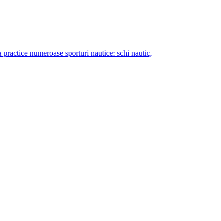
sa practice numeroase sporturi nautice: schi nautic,