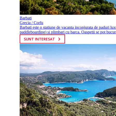
Barbati
Grecia / Corfu
Barbati este o statiune de vacanta inconjurata de paduri luxur
paddleboarding) si plimbari cu barca. Oaspetii se pot bucura
SUNT INTERESAT