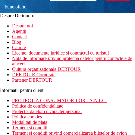
bune oferte.
Despre Dertour.ro
Inscrie-te la
Despre noi
Agentii
newsletter!
Contact
Blog
Cariere
Licente, documente juridice si contractul cu turistul
Nota de informare privind protectia datelor pentru contactele de
afaceri
Cultura organizationala DERTOUR
DERTOUR Corporate
Partener DERTOUR
Informatii pentru clienti
PROTECTIA CONSUMATORILOR - A.N.P.C.
Politica de confidentialitate
Protectia datelor cu caracter personal
Politica cookies
Modalitati de plata
Termeni si conditii
Termeni si conditii privind comercializarea biletelor de avion