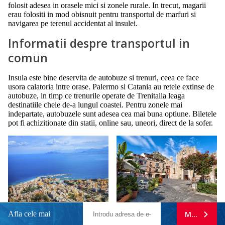
folosit adesea in orasele mici si zonele rurale. In trecut, magarii
erau folositi in mod obisnuit pentru transportul de marfuri si
navigarea pe terenul accidentat al insulei.
Informatii despre transportul in
comun
Insula este bine deservita de autobuze si trenuri, ceea ce face
usora calatoria intre orase. Palermo si Catania au retele extinse de
autobuze, in timp ce trenurile operate de Trenitalia leaga
destinatiile cheie de-a lungul coastei. Pentru zonele mai
indepartate, autobuzele sunt adesea cea mai buna optiune. Biletele
pot fi achizitionate din statii, online sau, uneori, direct de la sofer.
Afla cele mai
MA ABONE