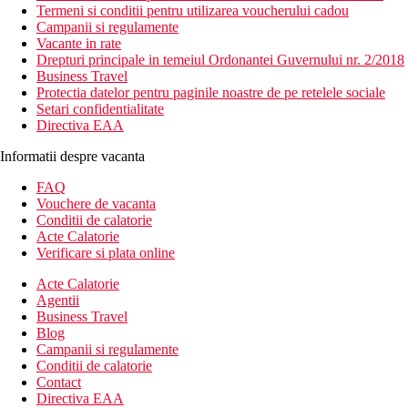
Termeni si conditii pentru utilizarea voucherului cadou
Campanii si regulamente
Vacante in rate
Drepturi principale in temeiul Ordonantei Guvernului nr. 2/2018
Business Travel
Protectia datelor pentru paginile noastre de pe retelele sociale
Setari confidentialitate
Directiva EAA
Informatii despre vacanta
FAQ
Vouchere de vacanta
Conditii de calatorie
Acte Calatorie
Verificare si plata online
Acte Calatorie
Agentii
Business Travel
Blog
Campanii si regulamente
Conditii de calatorie
Contact
Directiva EAA