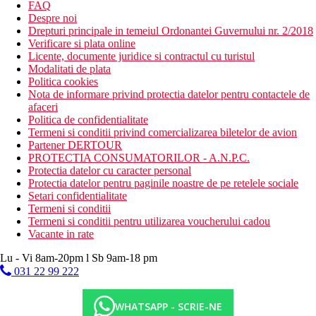
FAQ
Despre noi
Drepturi principale in temeiul Ordonantei Guvernului nr. 2/2018
Verificare si plata online
Licente, documente juridice si contractul cu turistul
Modalitati de plata
Politica cookies
Nota de informare privind protectia datelor pentru contactele de
afaceri
Politica de confidentialitate
Termeni si conditii privind comercializarea biletelor de avion
Partener DERTOUR
PROTECTIA CONSUMATORILOR - A.N.P.C.
Protectia datelor cu caracter personal
Protectia datelor pentru paginile noastre de pe retelele sociale
Setari confidentialitate
Termeni si conditii
Termeni si conditii pentru utilizarea voucherului cadou
Vacante in rate
Lu - Vi 8am-20pm l Sb 9am-18 pm
031 22 99 222
WHATSAPP - SCRIE-NE