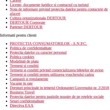
Cariere
Licente, documente juridice si contractul cu turistul
Nota de informare privind protectia datelor pentru contactele de
afaceri
Cultura organizationala DERTOUR
DERTOUR Corporate
Partener DERTOUR
Informatii pentru clienti
PROTECTIA CONSUMATORILOR - A.N.P.C.
Politica de confidentialitate
Protectia datelor cu caracter personal
Politica cookies
Modalitati de plata
Termeni si conditii
Termeni si conditii privind comercializarea biletelor de avion
Termeni si conditii pentru utilizarea voucherului cadou
Campanii si regulamente
Vacante in rate
Drepturi principale in temeiul Ordonantei Guvernului nr. 2/2018
Business Travel
Protectia datelor pentru paginile noastre de pe retelele sociale
Setari confidentialitate
Directiva EAA