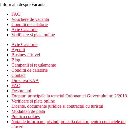
Informatii despre vacanta
FAQ
Vouchere de vacanta
Conditii de calatorie
Acte Calatorie
Verificare si plata online
Acte Calatorie
Agentii
Business Travel
Blog
Campanii si regulamente
Conditii de calatorie
Contact
Directiva EAA
FAQ
Despre noi
Drepturi principale in temeiul Ordonantei Guvernului nr. 2/2018
Verificare si plata online
Licente, documente juridice si contractul cu turistul
Modalitati de plata
Politica cookies
Nota de informare privind protectia datelor pentru contactele de
afaceri