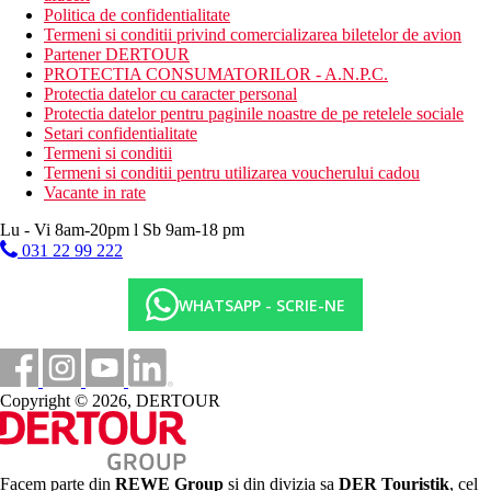
Politica de confidentialitate
Termeni si conditii privind comercializarea biletelor de avion
Partener DERTOUR
PROTECTIA CONSUMATORILOR - A.N.P.C.
Protectia datelor cu caracter personal
Protectia datelor pentru paginile noastre de pe retelele sociale
Setari confidentialitate
Termeni si conditii
Termeni si conditii pentru utilizarea voucherului cadou
Vacante in rate
Lu - Vi 8am-20pm l Sb 9am-18 pm
031 22 99 222
WHATSAPP - SCRIE-NE
Copyright © 2026, DERTOUR
Facem parte din
REWE Group
si din divizia sa
DER Touristik
, cel