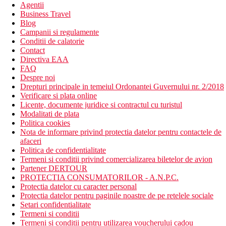
Agentii
Business Travel
Blog
Campanii si regulamente
Conditii de calatorie
Contact
Directiva EAA
FAQ
Despre noi
Drepturi principale in temeiul Ordonantei Guvernului nr. 2/2018
Verificare si plata online
Licente, documente juridice si contractul cu turistul
Modalitati de plata
Politica cookies
Nota de informare privind protectia datelor pentru contactele de
afaceri
Politica de confidentialitate
Termeni si conditii privind comercializarea biletelor de avion
Partener DERTOUR
PROTECTIA CONSUMATORILOR - A.N.P.C.
Protectia datelor cu caracter personal
Protectia datelor pentru paginile noastre de pe retelele sociale
Setari confidentialitate
Termeni si conditii
Termeni si conditii pentru utilizarea voucherului cadou