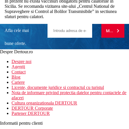
In prezent nu exista vaccinuri obligatorii pentru calatoriile in
Sicilia. Se recomanda vizitarea site-ului „Centrul National de
Supraveghere si Control al Bolilor Transmisibile” in sectiunea
sfaturi pentru calatori.
Afla cele mai
MA ABONE
bune oferte.
Despre Dertour.ro
Inscrie-te la
Despre noi
Agentii
newsletter!
Contact
Blog
Cariere
Licente, documente juridice si contractul cu turistul
Nota de informare privind protectia datelor pentru contactele de
afaceri
Cultura organizationala DERTOUR
DERTOUR Corporate
Partener DERTOUR
Informatii pentru clienti