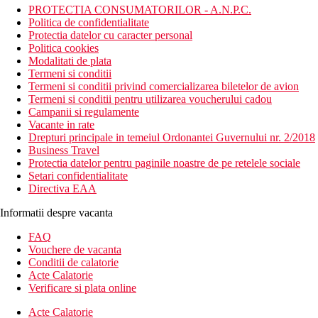
PROTECTIA CONSUMATORILOR - A.N.P.C.
Politica de confidentialitate
Protectia datelor cu caracter personal
Politica cookies
Modalitati de plata
Termeni si conditii
Termeni si conditii privind comercializarea biletelor de avion
Termeni si conditii pentru utilizarea voucherului cadou
Campanii si regulamente
Vacante in rate
Drepturi principale in temeiul Ordonantei Guvernului nr. 2/2018
Business Travel
Protectia datelor pentru paginile noastre de pe retelele sociale
Setari confidentialitate
Directiva EAA
Informatii despre vacanta
FAQ
Vouchere de vacanta
Conditii de calatorie
Acte Calatorie
Verificare si plata online
Acte Calatorie