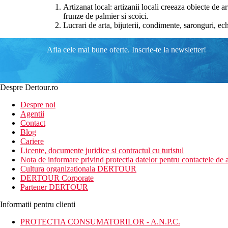
Artizanat local: artizanii locali creeaza obiecte de a
frunze de palmier si scoici.
Lucrari de arta, bijuterii, condimente, saronguri, e
Afla cele mai bune oferte. Inscrie-te la newsletter!
Despre Dertour.ro
Despre noi
Agentii
Contact
Blog
Cariere
Licente, documente juridice si contractul cu turistul
Nota de informare privind protectia datelor pentru contactele de a
Cultura organizationala DERTOUR
DERTOUR Corporate
Partener DERTOUR
Informatii pentru clienti
PROTECTIA CONSUMATORILOR - A.N.P.C.