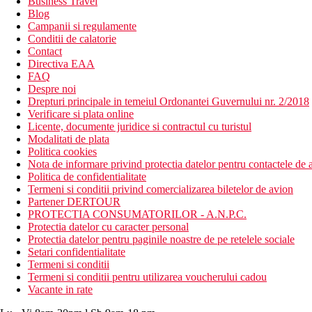
Business Travel
Blog
Campanii si regulamente
Conditii de calatorie
Contact
Directiva EAA
FAQ
Despre noi
Drepturi principale in temeiul Ordonantei Guvernului nr. 2/2018
Verificare si plata online
Licente, documente juridice si contractul cu turistul
Modalitati de plata
Politica cookies
Nota de informare privind protectia datelor pentru contactele de a
Politica de confidentialitate
Termeni si conditii privind comercializarea biletelor de avion
Partener DERTOUR
PROTECTIA CONSUMATORILOR - A.N.P.C.
Protectia datelor cu caracter personal
Protectia datelor pentru paginile noastre de pe retelele sociale
Setari confidentialitate
Termeni si conditii
Termeni si conditii pentru utilizarea voucherului cadou
Vacante in rate