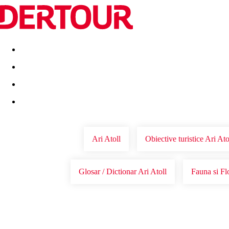
Destinatii
Vacanta perfecta
OFERTE DE NERATAT
Ari Atoll
Obiective turistice Ari Ato
Glosar / Dictionar Ari Atoll
Fauna si Fl