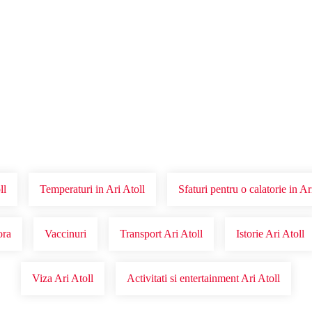
Voucher Cadou
Agentii
ll
Temperaturi in Ari Atoll
Sfaturi pentru o calatorie in Ar
ora
Vaccinuri
Transport Ari Atoll
Istorie Ari Atoll
Viza Ari Atoll
Activitati si entertainment Ari Atoll