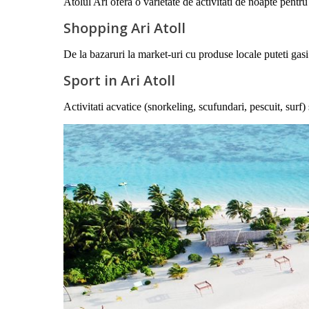
Atolul Ari ofera o varietate de activitati de noapte pentr
Shopping Ari Atoll
De la bazaruri la market-uri cu produse locale puteti gasi 
Sport in Ari Atoll
Activitati acvatice (snorkeling, scufundari, pescuit, surf)