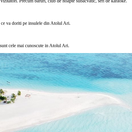
u vizitatori. Precum baruri, club de noapte subacvatic, seri de karaoke.
ce va doriti pe insulele din Atolul Ari.
 sunt cele mai cunoscute in Atolul Ari.