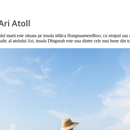
ri Atoll
 marii este situata pe insula idilica Hangnaameedhoo, cu nisipul sau alb 
udic al atolului Ari, insula Dhigurah este una dintre cele mai bune din t