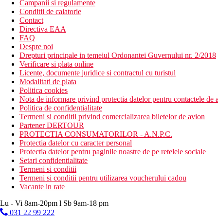
Campanii si regulamente
Conditii de calatorie
Contact
Directiva EAA
FAQ
Despre noi
Drepturi principale in temeiul Ordonantei Guvernului nr. 2/2018
Verificare si plata online
Licente, documente juridice si contractul cu turistul
Modalitati de plata
Politica cookies
Nota de informare privind protectia datelor pentru contactele de a
Politica de confidentialitate
Termeni si conditii privind comercializarea biletelor de avion
Partener DERTOUR
PROTECTIA CONSUMATORILOR - A.N.P.C.
Protectia datelor cu caracter personal
Protectia datelor pentru paginile noastre de pe retelele sociale
Setari confidentialitate
Termeni si conditii
Termeni si conditii pentru utilizarea voucherului cadou
Vacante in rate
Lu - Vi 8am-20pm l Sb 9am-18 pm
031 22 99 222