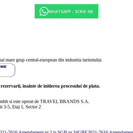
WHATSAPP - SCRIE-NE
mai mare grup central-european din industria turismului.
l rezervarii, inainte de initierea procesului de plata.
nd Gmbh si este operat de TRAVEL BRANDS S.A.
3-5, Etaj 1, Sector 2
E2021-7616
Amendament nr.2 la SGB nr.34GBE2021-7616
Amendament 