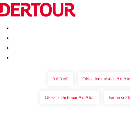
Destinatii
Vacanta perfecta
OFERTE DE NERATAT
Ari Atoll
Obiective turistice Ari Ato
Glosar / Dictionar Ari Atoll
Fauna si Fl