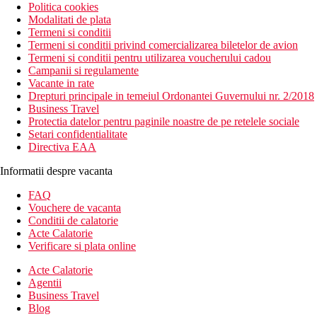
Politica cookies
Modalitati de plata
Termeni si conditii
Termeni si conditii privind comercializarea biletelor de avion
Termeni si conditii pentru utilizarea voucherului cadou
Campanii si regulamente
Vacante in rate
Drepturi principale in temeiul Ordonantei Guvernului nr. 2/2018
Business Travel
Protectia datelor pentru paginile noastre de pe retelele sociale
Setari confidentialitate
Directiva EAA
Informatii despre vacanta
FAQ
Vouchere de vacanta
Conditii de calatorie
Acte Calatorie
Verificare si plata online
Acte Calatorie
Agentii
Business Travel
Blog