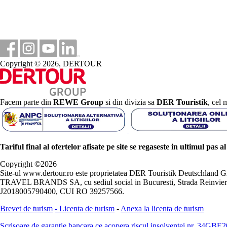
Copyright © 2026, DERTOUR
Facem parte din
REWE Group
si din divizia sa
DER Touristik
, cel 
Tariful final al ofertelor afisate pe site se regaseste in ultimul pas a
Copyright ©
2026
Site-ul www.dertour.ro este proprietatea DER Touristik Deutschla
TRAVEL BRANDS SA, cu sediul social in Bucuresti, Strada Reinvierii 
J2018005790400, CUI RO 39257566.
Brevet de turism
-
Licenta de turism
-
Anexa la licenta de turism
Scrisoare de garantie bancara ce acopera riscul insolventei nr. 34GB