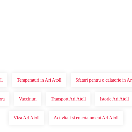
Voucher Cadou
Agentii
ll
Temperaturi in Ari Atoll
Sfaturi pentru o calatorie in Ar
ora
Vaccinuri
Transport Ari Atoll
Istorie Ari Atoll
Viza Ari Atoll
Activitati si entertainment Ari Atoll