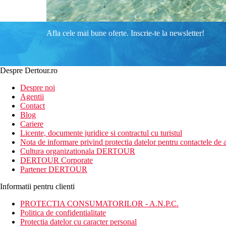
Afla cele mai bune oferte. Inscrie-te la newsletter!
Despre Dertour.ro
Despre noi
Agentii
Contact
Blog
Cariere
Licente, documente juridice si contractul cu turistul
Nota de informare privind protectia datelor pentru contactele de a
Cultura organizationala DERTOUR
DERTOUR Corporate
Partener DERTOUR
Informatii pentru clienti
PROTECTIA CONSUMATORILOR - A.N.P.C.
Politica de confidentialitate
Protectia datelor cu caracter personal