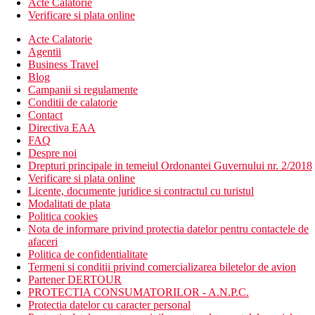
Acte Calatorie
Verificare si plata online
Acte Calatorie
Agentii
Business Travel
Blog
Campanii si regulamente
Conditii de calatorie
Contact
Directiva EAA
FAQ
Despre noi
Drepturi principale in temeiul Ordonantei Guvernului nr. 2/2018
Verificare si plata online
Licente, documente juridice si contractul cu turistul
Modalitati de plata
Politica cookies
Nota de informare privind protectia datelor pentru contactele de
afaceri
Politica de confidentialitate
Termeni si conditii privind comercializarea biletelor de avion
Partener DERTOUR
PROTECTIA CONSUMATORILOR - A.N.P.C.
Protectia datelor cu caracter personal