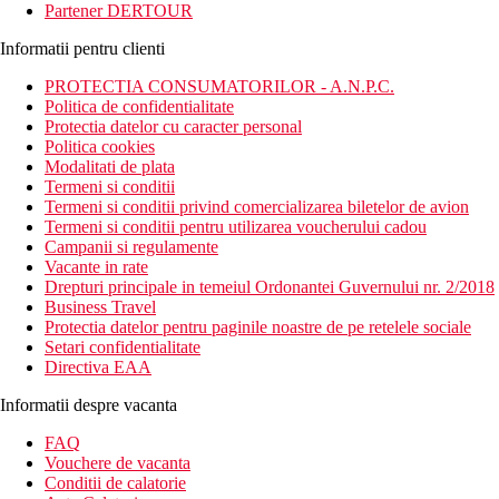
Partener DERTOUR
Informatii pentru clienti
PROTECTIA CONSUMATORILOR - A.N.P.C.
Politica de confidentialitate
Protectia datelor cu caracter personal
Politica cookies
Modalitati de plata
Termeni si conditii
Termeni si conditii privind comercializarea biletelor de avion
Termeni si conditii pentru utilizarea voucherului cadou
Campanii si regulamente
Vacante in rate
Drepturi principale in temeiul Ordonantei Guvernului nr. 2/2018
Business Travel
Protectia datelor pentru paginile noastre de pe retelele sociale
Setari confidentialitate
Directiva EAA
Informatii despre vacanta
FAQ
Vouchere de vacanta
Conditii de calatorie