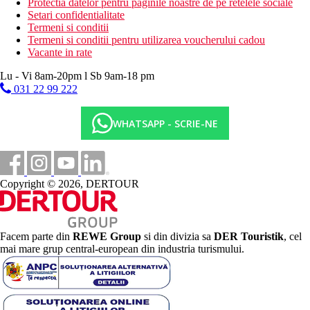
Protectia datelor pentru paginile noastre de pe retelele sociale
Setari confidentialitate
Termeni si conditii
Termeni si conditii pentru utilizarea voucherului cadou
Vacante in rate
Lu - Vi 8am-20pm l Sb 9am-18 pm
031 22 99 222
WHATSAPP - SCRIE-NE
Copyright © 2026, DERTOUR
Facem parte din
REWE Group
si din divizia sa
DER Touristik
, cel
mai mare grup central-european din industria turismului.