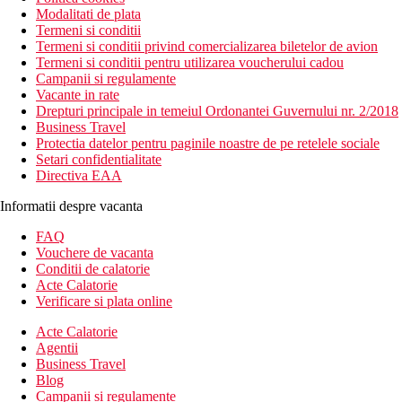
Modalitati de plata
Termeni si conditii
Termeni si conditii privind comercializarea biletelor de avion
Termeni si conditii pentru utilizarea voucherului cadou
Campanii si regulamente
Vacante in rate
Drepturi principale in temeiul Ordonantei Guvernului nr. 2/2018
Business Travel
Protectia datelor pentru paginile noastre de pe retelele sociale
Setari confidentialitate
Directiva EAA
Informatii despre vacanta
FAQ
Vouchere de vacanta
Conditii de calatorie
Acte Calatorie
Verificare si plata online
Acte Calatorie
Agentii
Business Travel
Blog
Campanii si regulamente