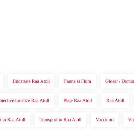
Voucher Cadou
Agentii
Bucatarie Raa Atoll
Fauna si Flora
Glosar / Dictio
iective turistice Raa Atoll
Plaje Raa Atoll
Raa Atoll
 in Raa Atoll
Transport in Raa Atoll
Vaccinuri
Viz