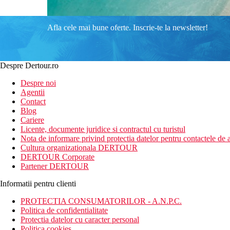
Afla cele mai bune oferte. Inscrie-te la newsletter!
Despre Dertour.ro
Despre noi
Agentii
Contact
Blog
Cariere
Licente, documente juridice si contractul cu turistul
Nota de informare privind protectia datelor pentru contactele de a
Cultura organizationala DERTOUR
DERTOUR Corporate
Partener DERTOUR
Informatii pentru clienti
PROTECTIA CONSUMATORILOR - A.N.P.C.
Politica de confidentialitate
Protectia datelor cu caracter personal
Politica cookies