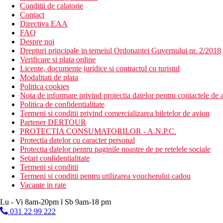
Conditii de calatorie
Contact
Directiva EAA
FAQ
Despre noi
Drepturi principale in temeiul Ordonantei Guvernului nr. 2/2018
Verificare si plata online
Licente, documente juridice si contractul cu turistul
Modalitati de plata
Politica cookies
Nota de informare privind protectia datelor pentru contactele de a
Politica de confidentialitate
Termeni si conditii privind comercializarea biletelor de avion
Partener DERTOUR
PROTECTIA CONSUMATORILOR - A.N.P.C.
Protectia datelor cu caracter personal
Protectia datelor pentru paginile noastre de pe retelele sociale
Setari confidentialitate
Termeni si conditii
Termeni si conditii pentru utilizarea voucherului cadou
Vacante in rate
Lu - Vi 8am-20pm l Sb 9am-18 pm
031 22 99 222