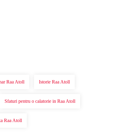
nar Raa Atoll
Istorie Raa Atoll
Sfaturi pentru o calatorie in Raa Atoll
a Raa Atoll