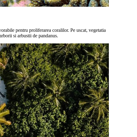
orabile pentru proliferarea coralilor. Pe uscat, vegetatia
arborii si arbustii de pandanus.