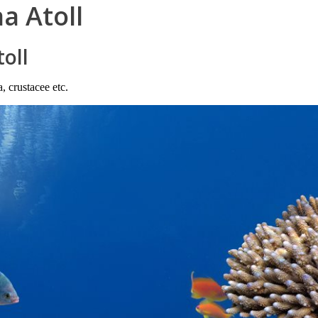
a Atoll
toll
, crustacee etc.