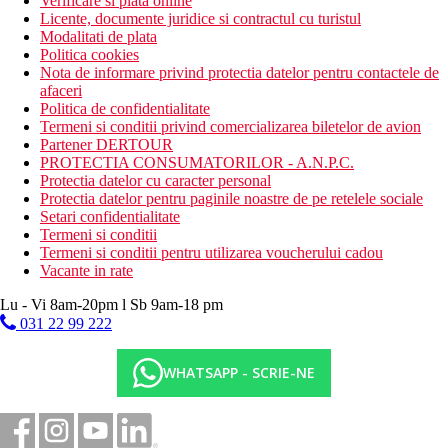
Verificare si plata online
Licente, documente juridice si contractul cu turistul
Modalitati de plata
Politica cookies
Nota de informare privind protectia datelor pentru contactele de
afaceri
Politica de confidentialitate
Termeni si conditii privind comercializarea biletelor de avion
Partener DERTOUR
PROTECTIA CONSUMATORILOR - A.N.P.C.
Protectia datelor cu caracter personal
Protectia datelor pentru paginile noastre de pe retelele sociale
Setari confidentialitate
Termeni si conditii
Termeni si conditii pentru utilizarea voucherului cadou
Vacante in rate
Lu - Vi 8am-20pm l Sb 9am-18 pm
031 22 99 222
WHATSAPP - SCRIE-NE