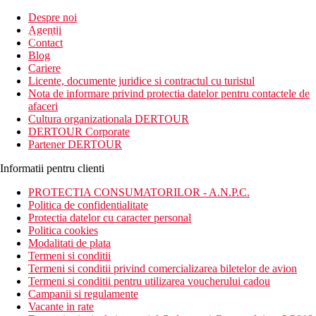
Inscrie-te la
Despre noi
Agentii
newsletter!
Contact
Blog
Cariere
Licente, documente juridice si contractul cu turistul
Nota de informare privind protectia datelor pentru contactele de
afaceri
Cultura organizationala DERTOUR
DERTOUR Corporate
Partener DERTOUR
Informatii pentru clienti
PROTECTIA CONSUMATORILOR - A.N.P.C.
Politica de confidentialitate
Protectia datelor cu caracter personal
Politica cookies
Modalitati de plata
Termeni si conditii
Termeni si conditii privind comercializarea biletelor de avion
Termeni si conditii pentru utilizarea voucherului cadou
Campanii si regulamente
Vacante in rate