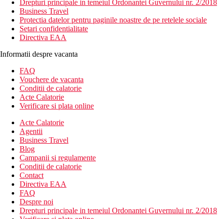
Drepturi principale in temeiul Ordonantei Guvernului nr. 2/2018
Business Travel
Protectia datelor pentru paginile noastre de pe retelele sociale
Setari confidentialitate
Directiva EAA
Informatii despre vacanta
FAQ
Vouchere de vacanta
Conditii de calatorie
Acte Calatorie
Verificare si plata online
Acte Calatorie
Agentii
Business Travel
Blog
Campanii si regulamente
Conditii de calatorie
Contact
Directiva EAA
FAQ
Despre noi
Drepturi principale in temeiul Ordonantei Guvernului nr. 2/2018