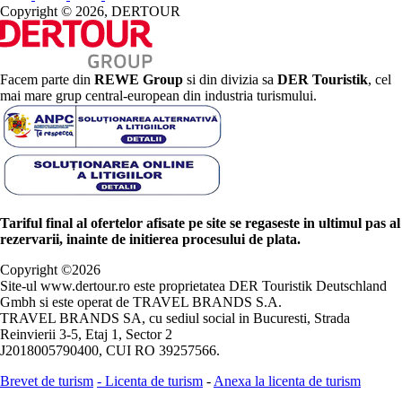
Copyright © 2026, DERTOUR
Facem parte din
REWE Group
si din divizia sa
DER Touristik
, cel
mai mare grup central-european din industria turismului.
Tariful final al ofertelor afisate pe site se regaseste in ultimul pas al
rezervarii, inainte de initierea procesului de plata.
Copyright ©
2026
Site-ul www.dertour.ro este proprietatea DER Touristik Deutschland
Gmbh si este operat de TRAVEL BRANDS S.A.
TRAVEL BRANDS SA, cu sediul social in Bucuresti, Strada
Reinvierii 3-5, Etaj 1, Sector 2
J2018005790400, CUI RO 39257566.
Brevet de turism
-
Licenta de turism
-
Anexa la licenta de turism