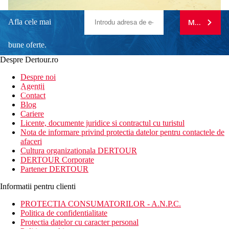
Afla cele mai
MA ABONE
bune oferte.
Despre Dertour.ro
Inscrie-te la
Despre noi
Agentii
newsletter!
Contact
Blog
Cariere
Licente, documente juridice si contractul cu turistul
Nota de informare privind protectia datelor pentru contactele de
afaceri
Cultura organizationala DERTOUR
DERTOUR Corporate
Partener DERTOUR
Informatii pentru clienti
PROTECTIA CONSUMATORILOR - A.N.P.C.
Politica de confidentialitate
Protectia datelor cu caracter personal