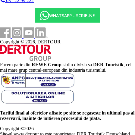
031 22 99 222
WHATSAPP - SCRIE-NE
Copyright © 2026, DERTOUR
Facem parte din
REWE Group
si din divizia sa
DER Touristik
, cel
mai mare grup central-european din industria turismului.
Tariful final al ofertelor afisate pe site se regaseste in ultimul pas al
rezervarii, inainte de initierea procesului de plata.
Copyright ©
2026
Site-ul www.dertour.ro este proprietatea DER Touristik Deutschland