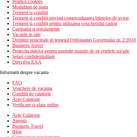
Politica cookies
Modalitati de plata
Termeni si conditii
Termeni si conditii privind comercializarea biletelor de avion
Termeni si conditii pentru utilizarea voucherului cadou
Campanii si regulamente
Vacante in rate
Drepturi principale in temeiul Ordonantei Guvernului nr. 2/2018
Business Travel
Protectia datelor pentru paginile noastre de pe retelele sociale
Setari confidentialitate
Directiva EAA
Informatii despre vacanta
FAQ
Vouchere de vacanta
Conditii de calatorie
Acte Calatorie
Verificare si plata online
Acte Calatorie
Agentii
Business Travel
Blog