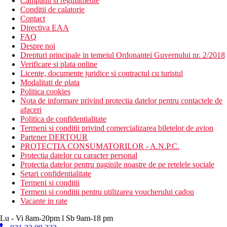
Campanii si regulamente
Conditii de calatorie
Contact
Directiva EAA
FAQ
Despre noi
Drepturi principale in temeiul Ordonantei Guvernului nr. 2/2018
Verificare si plata online
Licente, documente juridice si contractul cu turistul
Modalitati de plata
Politica cookies
Nota de informare privind protectia datelor pentru contactele de
afaceri
Politica de confidentialitate
Termeni si conditii privind comercializarea biletelor de avion
Partener DERTOUR
PROTECTIA CONSUMATORILOR - A.N.P.C.
Protectia datelor cu caracter personal
Protectia datelor pentru paginile noastre de pe retelele sociale
Setari confidentialitate
Termeni si conditii
Termeni si conditii pentru utilizarea voucherului cadou
Vacante in rate
Lu - Vi 8am-20pm l Sb 9am-18 pm