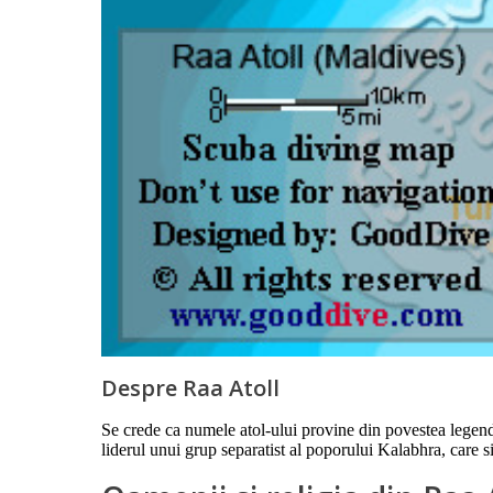
Despre Raa Atoll
Se crede ca numele atol-ului provine din povestea legen
liderul unui grup separatist al poporului Kalabhra, care 