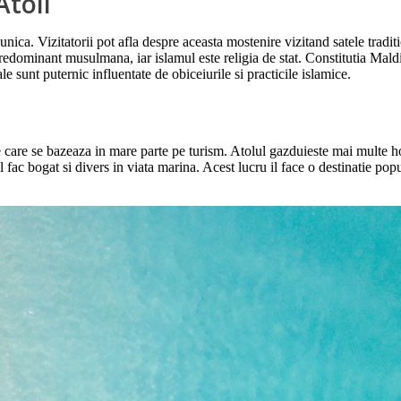
Atoll
ica. Vizitatorii pot afla despre aceasta mostenire vizitand satele traditi
 predominant musulmana, iar islamul este religia de stat. Constitutia Mald
ale sunt puternic influentate de obiceiurile si practicile islamice.
are se bazeaza in mare parte pe turism. Atolul gazduieste mai multe hote
il fac bogat si divers in viata marina. Acest lucru il face o destinatie po