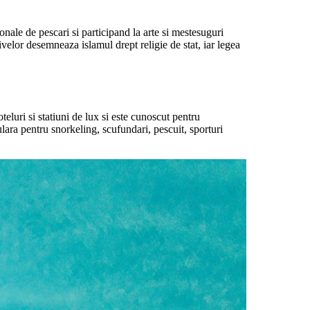
onale de pescari si participand la arte si mestesuguri
ivelor desemneaza islamul drept religie de stat, iar legea
luri si statiuni de lux si este cunoscut pentru
pulara pentru snorkeling, scufundari, pescuit, sporturi