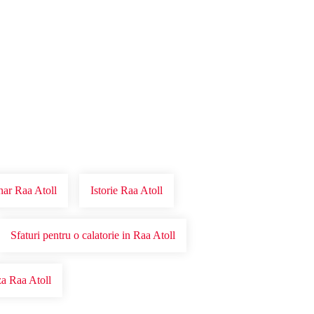
nar Raa Atoll
Istorie Raa Atoll
Sfaturi pentru o calatorie in Raa Atoll
a Raa Atoll