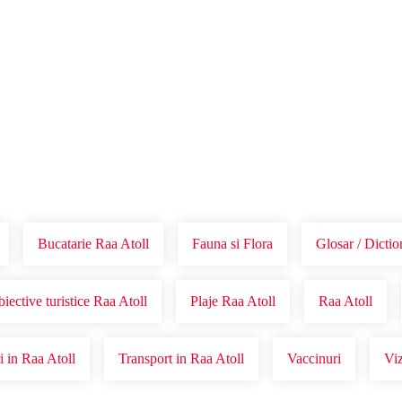
Voucher Cadou
Agentii
Bucatarie Raa Atoll
Fauna si Flora
Glosar / Dictio
iective turistice Raa Atoll
Plaje Raa Atoll
Raa Atoll
 in Raa Atoll
Transport in Raa Atoll
Vaccinuri
Viz