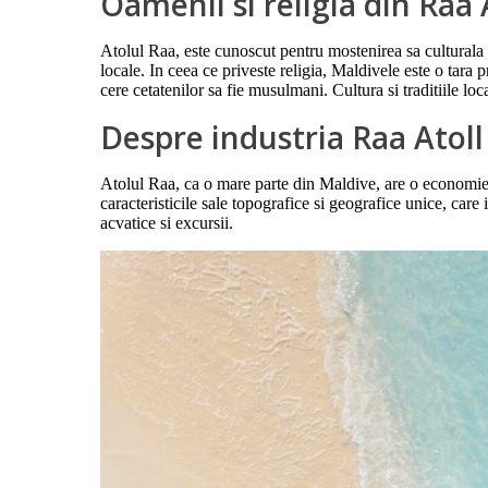
Oamenii si religia din Raa 
Atolul Raa, este cunoscut pentru mostenirea sa culturala un
locale. In ceea ce priveste religia, Maldivele este o tara
cere cetatenilor sa fie musulmani. Cultura si traditiile loc
Despre industria Raa Atoll
Atolul Raa, ca o mare parte din Maldive, are o economie c
caracteristicile sale topografice si geografice unice, care 
acvatice si excursii.