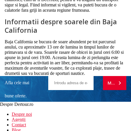
sigur si legal. Fiind informat si vigilent, va puteti bucura de o
calatorie fara griji in aceasta regiune frumoasa.
Informatii despre soarele din Baja
California
Baja California se bucura de soare abundent pe tot parcursul
anului, cu aproximativ 13 ore de lumina in timpul lunilor de
primavara si de vara. Soarele rasare de obicei in jurul orei 6:00 si
apune in jurul orei 19:00. Aceasta lumina de zi prelungita este
perfecta pentru activitati in aer liber, permitandu-va sa profitati la
maximum de aventurile voastre, fie ca explorati plaje, trasee de
drumetii sau va bucurati de sporturi nautice.
Afla cele mai
MA ABONE
bune oferte.
Despre Dertour.ro
Inscrie-te la
Despre noi
Agentii
newsletter!
Contact
Blog