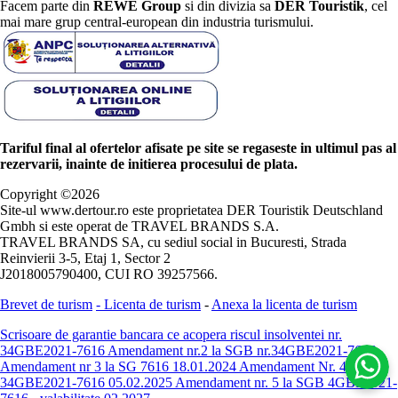
Facem parte din
REWE Group
si din divizia sa
DER Touristik
, cel
mai mare grup central-european din industria turismului.
Tariful final al ofertelor afisate pe site se regaseste in ultimul pas al
rezervarii, inainte de initierea procesului de plata.
Copyright ©
2026
Site-ul www.dertour.ro este proprietatea DER Touristik Deutschland
Gmbh si este operat de TRAVEL BRANDS S.A.
TRAVEL BRANDS SA, cu sediul social in Bucuresti, Strada
Reinvierii 3-5, Etaj 1, Sector 2
J2018005790400, CUI RO 39257566.
Brevet de turism
-
Licenta de turism
-
Anexa la licenta de turism
Scrisoare de garantie bancara ce acopera riscul insolventei nr.
34GBE2021-7616
Amendament nr.2 la SGB nr.34GBE2021-7616
Amendament nr 3 la SG 7616 18.01.2024
Amendament Nr. 4 -
34GBE2021-7616 05.02.2025
Amendament nr. 5 la SGB 4GBE2021-