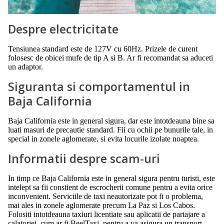
Despre electricitate
Tensiunea standard este de 127V cu 60Hz. Prizele de curent
folosesc de obicei mufe de tip A si B. Ar fi recomandat sa aduceti
un adaptor.
Siguranta si comportamentul in
Baja California
Baja California este in general sigura, dar este intotdeauna bine sa
luati masuri de precautie standard. Fii cu ochii pe bunurile tale, in
special in zonele aglomerate, si evita locurile izolate noaptea.
Informatii despre scam-uri
In timp ce Baja California este in general sigura pentru turisti, este
intelept sa fii constient de escrocherii comune pentru a evita orice
inconvenient. Serviciile de taxi neautorizate pot fi o problema,
mai ales in zonele aglomerate precum La Paz si Los Cabos.
Folositi intotdeauna taxiuri licentiate sau aplicatii de partajare a
calatoriei, cum ar fi BeelTaxi, pentru a va asigura un transport