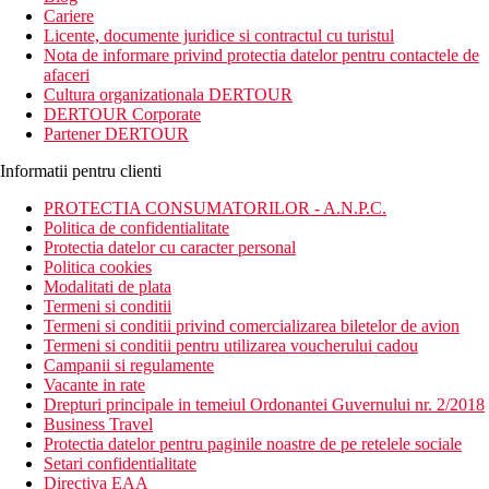
Cariere
Licente, documente juridice si contractul cu turistul
Nota de informare privind protectia datelor pentru contactele de
afaceri
Cultura organizationala DERTOUR
DERTOUR Corporate
Partener DERTOUR
Informatii pentru clienti
PROTECTIA CONSUMATORILOR - A.N.P.C.
Politica de confidentialitate
Protectia datelor cu caracter personal
Politica cookies
Modalitati de plata
Termeni si conditii
Termeni si conditii privind comercializarea biletelor de avion
Termeni si conditii pentru utilizarea voucherului cadou
Campanii si regulamente
Vacante in rate
Drepturi principale in temeiul Ordonantei Guvernului nr. 2/2018
Business Travel
Protectia datelor pentru paginile noastre de pe retelele sociale
Setari confidentialitate
Directiva EAA