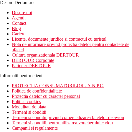
Despre Dertour.ro
Inscrie-te la
Despre noi
Agentii
newsletter!
Contact
Blog
Cariere
Licente, documente juridice si contractul cu turistul
Nota de informare privind protectia datelor pentru contactele de
afaceri
Cultura organizationala DERTOUR
DERTOUR Corporate
Partener DERTOUR
Informatii pentru clienti
PROTECTIA CONSUMATORILOR - A.N.P.C.
Politica de confidentialitate
Protectia datelor cu caracter personal
Politica cookies
Modalitati de plata
Termeni si conditii
Termeni si conditii privind comercializarea biletelor de avion
Termeni si conditii pentru utilizarea voucherului cadou
Campanii si regulamente