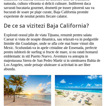
naturala, cultura vibranta si delicii culinare. Indiferent daca
savurati bucataria gourmet, drumetii pe trasee pitoresti sau va
bucurati de soare pe plaje curate, Baja California promite
experiente de neuitat pentru fiecare calator.
De ce sa vizitezi Baja California?
Explorati orasul plin de viata Tijuana, renumit pentru salata
Caesar si viata de noapte dinamica, sau relaxati-va in podgoriile
linistite din Guadalupe, unde se afla cele mai bune vinuri din
Mexic. Scufundati-va in apele cristaline ale Ensenada, perfecte
pentru iubitorii de surfing si fructe de mare, si nu ratati homarul
emblematic in stil Puerto Nuevo. Aventura va asteapta in
majestuoasa Sierra de San Pedro Martir si in uimitoarea Bahia de
Los Angeles, unde peisaje uluitoare si activitati in aer liber
abunda.