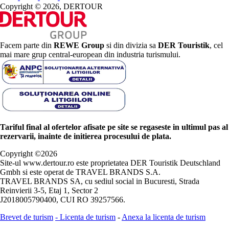
Copyright © 2026, DERTOUR
Facem parte din
REWE Group
si din divizia sa
DER Touristik
, cel
mai mare grup central-european din industria turismului.
Tariful final al ofertelor afisate pe site se regaseste in ultimul pas al
rezervarii, inainte de initierea procesului de plata.
Copyright ©
2026
Site-ul www.dertour.ro este proprietatea DER Touristik Deutschland
Gmbh si este operat de TRAVEL BRANDS S.A.
TRAVEL BRANDS SA, cu sediul social in Bucuresti, Strada
Reinvierii 3-5, Etaj 1, Sector 2
J2018005790400, CUI RO 39257566.
Brevet de turism
-
Licenta de turism
-
Anexa la licenta de turism