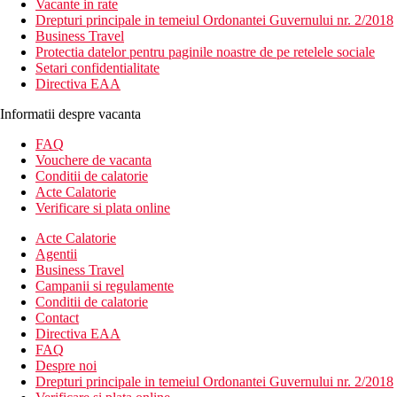
Vacante in rate
Drepturi principale in temeiul Ordonantei Guvernului nr. 2/2018
Business Travel
Protectia datelor pentru paginile noastre de pe retelele sociale
Setari confidentialitate
Directiva EAA
Informatii despre vacanta
FAQ
Vouchere de vacanta
Conditii de calatorie
Acte Calatorie
Verificare si plata online
Acte Calatorie
Agentii
Business Travel
Campanii si regulamente
Conditii de calatorie
Contact
Directiva EAA
FAQ
Despre noi
Drepturi principale in temeiul Ordonantei Guvernului nr. 2/2018