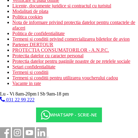
Verificare si plata online
Licente, documente juridice si contractul cu turistul
Modalitati de plata
Politica cookies
Nota de informare privind protectia datelor pentru contactele de
afaceri
Politica de confidentialitate
Termeni si conditii privind comercializarea biletelor de avion
Partener DERTOUR
PROTECTIA CONSUMATORILOR - A.N.P.C.
Protectia datelor cu caracter personal
Protectia datelor pentru paginile noastre de pe retelele sociale
Setari confidentialitate
Termeni si conditii
Termeni si conditii pentru utilizarea voucherului cadou
Vacante in rate
Lu - Vi 8am-20pm l Sb 9am-18 pm
031 22 99 222
WHATSAPP - SCRIE-NE