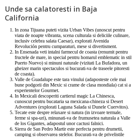
Unde sa calatoresti in Baja
California
In zona Tijuana puteti vizita Urban Vibes (unoscut pentru
viata de noapte vibranta, scena culturala si deliciile culinare,
inclusiv celebra salata Caesar), explorati Avenida
Revolución pentru cumparaturi, mese si divertisment.
In Ensenada veti intalni farmecul de coasta (renumit pentru
fructele de mare, in special pentru homarul emblematic in stil
Puerto Nuevo) si minuni naturale (vizitati La Bufadora, un
gheizer marin spectaculos si bucurati-va de traseele pitoresti
de coasta).
Valle de Guadalupe este tara vinului (adaposteste cele mai
bune podgorii din Mexic si crame de clasa mondiala) cat si a
experientelor Gourmet.
In Mexicali descoperiti cartierul magic La Chinesca,
cunoscut pentru bucataria sa mexicana-chineza si Desert
Adventures (explorati Laguna Salada si Dunele Cuervitos).
Tecate este despre relaxare si natura (in izvoare termale,
ferme si spa-uri), minunati-va de frumusetea naturala a Valle
de los Gigantes, adapostul unor cactusi falnici.
Sierra de San Pedro Martir este perfecta pentru drumetii,
camping si observarea stelelor. Bucurati-va de privelistile