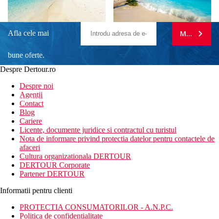
Afla cele mai
MA ABONE
bune oferte.
Despre Dertour.ro
Inscrie-te la
Despre noi
Agentii
newsletter!
Contact
Blog
Cariere
Licente, documente juridice si contractul cu turistul
Nota de informare privind protectia datelor pentru contactele de
afaceri
Cultura organizationala DERTOUR
DERTOUR Corporate
Partener DERTOUR
Informatii pentru clienti
PROTECTIA CONSUMATORILOR - A.N.P.C.
Politica de confidentialitate