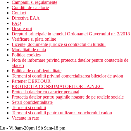
Campanii si regulamente
Conditii de calatorie
Contact
Directiva EAA
FAQ
Despre noi
Drepturi principale in temeiul Ordonantei Guvernului nr. 2/2018
Verificare si plata online
Licente, documente juridice si contractul cu turistul
Modalitati de plata
Politica cookies
Nota de informare privind protectia datelor pentru contactele de
afaceri
Politica de confidentialitate
Termeni si conditii privind comercializarea biletelor de avion
Partener DERTOUR
PROTECTIA CONSUMATORILOR - A.N.P.C.
Protectia datelor cu caracter personal
Protectia datelor pentru paginile noastre de pe retelele sociale
Setari confidentialitate
Termeni si conditii
Termeni si conditii pentru utilizarea voucherului cadou
Vacante in rate
Lu - Vi 8am-20pm l Sb 9am-18 pm