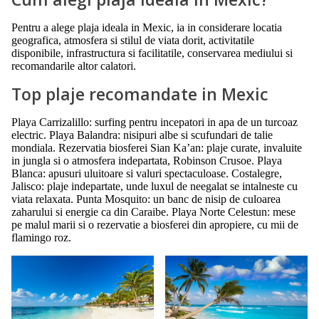
Pentru a alege plaja ideala in Mexic, ia in considerare locatia
geografica, atmosfera si stilul de viata dorit, activitatile
disponibile, infrastructura si facilitatile, conservarea mediului si
recomandarile altor calatori.
Top plaje recomandate in Mexic
Playa Carrizalillo: surfing pentru incepatori in apa de un turcoaz
electric. Playa Balandra: nisipuri albe si scufundari de talie
mondiala. Rezervatia biosferei Sian Ka’an: plaje curate, invaluite
in jungla si o atmosfera indepartata, Robinson Crusoe. Playa
Blanca: apusuri uluitoare si valuri spectaculoase. Costalegre,
Jalisco: plaje indepartate, unde luxul de neegalat se intalneste cu
viata relaxata. Punta Mosquito: un banc de nisip de culoarea
zaharului si energie ca din Caraibe. Playa Norte Celestun: mese
pe malul marii si o rezervatie a biosferei din apropiere, cu mii de
flamingo roz.