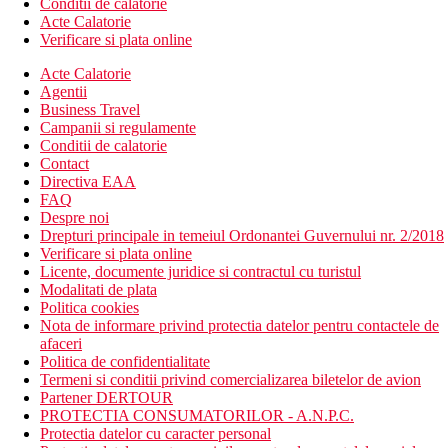
Conditii de calatorie
Acte Calatorie
Verificare si plata online
Acte Calatorie
Agentii
Business Travel
Campanii si regulamente
Conditii de calatorie
Contact
Directiva EAA
FAQ
Despre noi
Drepturi principale in temeiul Ordonantei Guvernului nr. 2/2018
Verificare si plata online
Licente, documente juridice si contractul cu turistul
Modalitati de plata
Politica cookies
Nota de informare privind protectia datelor pentru contactele de
afaceri
Politica de confidentialitate
Termeni si conditii privind comercializarea biletelor de avion
Partener DERTOUR
PROTECTIA CONSUMATORILOR - A.N.P.C.
Protectia datelor cu caracter personal