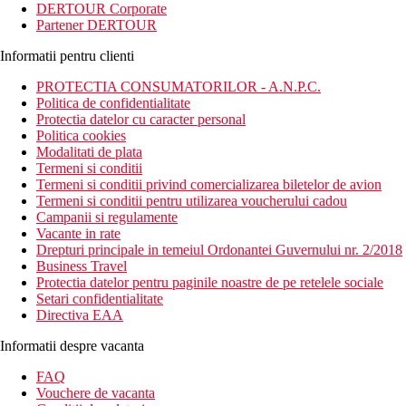
DERTOUR Corporate
Partener DERTOUR
Informatii pentru clienti
PROTECTIA CONSUMATORILOR - A.N.P.C.
Politica de confidentialitate
Protectia datelor cu caracter personal
Politica cookies
Modalitati de plata
Termeni si conditii
Termeni si conditii privind comercializarea biletelor de avion
Termeni si conditii pentru utilizarea voucherului cadou
Campanii si regulamente
Vacante in rate
Drepturi principale in temeiul Ordonantei Guvernului nr. 2/2018
Business Travel
Protectia datelor pentru paginile noastre de pe retelele sociale
Setari confidentialitate
Directiva EAA
Informatii despre vacanta
FAQ
Vouchere de vacanta