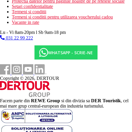
Protectia datelor pentru paginile noastre de pe retelele sociale
Setari confidentialitate
Termeni si conditii
Termeni si conditii pentru utilizarea voucherului cadou
Vacante in rate
Lu - Vi 8am-20pm l Sb 9am-18 pm
031 22 99 222
WHATSAPP - SCRIE-NE
Copyright © 2026, DERTOUR
Facem parte din
REWE Group
si din divizia sa
DER Touristik
, cel
mai mare grup central-european din industria turismului.