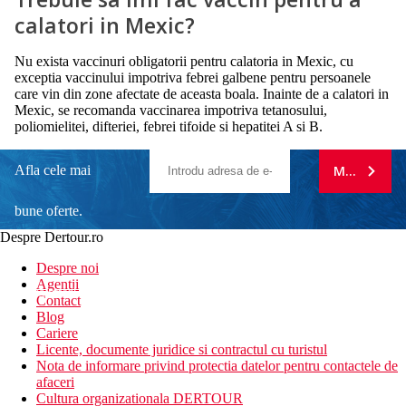
calatori in Mexic?
Nu exista vaccinuri obligatorii pentru calatoria in Mexic, cu
exceptia vaccinului impotriva febrei galbene pentru persoanele
care vin din zone afectate de aceasta boala. Inainte de a calatori in
Mexic, se recomanda vaccinarea impotriva tetanosului,
poliomielitei, difteriei, febrei tifoide si hepatitei A si B.
Afla cele mai
MA ABONE
bune oferte.
Despre Dertour.ro
Inscrie-te la
Despre noi
Agentii
newsletter!
Contact
Blog
Cariere
Licente, documente juridice si contractul cu turistul
Nota de informare privind protectia datelor pentru contactele de
afaceri
Cultura organizationala DERTOUR