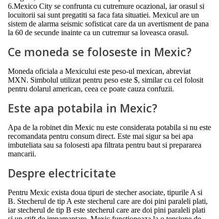
6.Mexico City se confrunta cu cutremure ocazional, iar orasul si
locuitorii sai sunt pregatiti sa faca fata situatiei. Mexicul are un
sistem de alarma seismic sofisticat care da un avertisment de pana
la 60 de secunde inainte ca un cutremur sa loveasca orasul.
Ce moneda se foloseste in Mexic?
Moneda oficiala a Mexicului este peso-ul mexican, abreviat
MXN. Simbolul utilizat pentru peso este $, similar cu cel folosit
pentru dolarul american, ceea ce poate cauza confuzii.
Este apa potabila in Mexic?
Apa de la robinet din Mexic nu este considerata potabila si nu este
recomandata pentru consum direct. Este mai sigur sa bei apa
imbuteliata sau sa folosesti apa filtrata pentru baut si prepararea
mancarii.
Despre electricitate
Pentru Mexic exista doua tipuri de stecher asociate, tipurile A si
B. Stecherul de tip A este stecherul care are doi pini paraleli plati,
iar stecherul de tip B este stecherul care are doi pini paraleli plati
si un stift de impamantare. Mexic functioneaza la o tensiune de