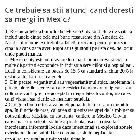
Ce trebuie sa stii atunci cand doresti
sa mergi in Mexic?
1. Restaurantele si barurile din Mexico City sunt pline de viata si
includ unele dintre cele mai bune restaurante din America de
Nord si din lume. Ar trebui sa faceti rezervari pentru pranz sau
cina in avans daca aveti Pujol sau Quintonil pe lista dvs. de locuri
unde puteti manca.
2. Mexico City este un oras predominant muncitoresc si exista
multe disparitati economice in industria serviciilor si a ospitalitatii.
Luati in considerare un bacsis de 15% ca standard si chiar 20% la
restaurante, baruri si cafenele.
3. Din pacate, veganismul sau vegetarianismul strict, intoleranta la
gluten, alergiile severe sau alte restrictii alimentare religioase sau
culturale vor fi greu de acceptat in majoritatea locurilor, mai ales
cand vizitati standurile de mancare stradala.
4.O regula buna este ca va puteti peria dintii, dar sa nu inghititi
apa. In functie de oras, calitatea si igienizarea apei de la robinet se
pot schimba. 5.Exista, cu siguranta, cartiere in Mexico City in
care chiar si rezidentii sfatuiesc prudenta, asa ca consultati
intotdeauna informatii locale daca intentionati sa explorati zonele
exterioare ale orasului. Daca o zona se simte neplacuta si
nesigura, cel mai bine este sa stai departe.