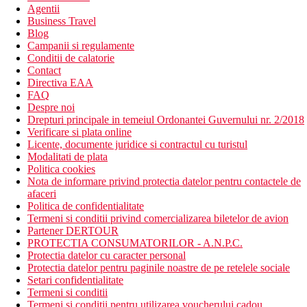
Agentii
Business Travel
Blog
Campanii si regulamente
Conditii de calatorie
Contact
Directiva EAA
FAQ
Despre noi
Drepturi principale in temeiul Ordonantei Guvernului nr. 2/2018
Verificare si plata online
Licente, documente juridice si contractul cu turistul
Modalitati de plata
Politica cookies
Nota de informare privind protectia datelor pentru contactele de
afaceri
Politica de confidentialitate
Termeni si conditii privind comercializarea biletelor de avion
Partener DERTOUR
PROTECTIA CONSUMATORILOR - A.N.P.C.
Protectia datelor cu caracter personal
Protectia datelor pentru paginile noastre de pe retelele sociale
Setari confidentialitate
Termeni si conditii
Termeni si conditii pentru utilizarea voucherului cadou