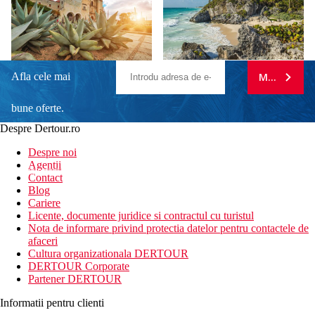
Afla cele mai
MA ABONE
bune oferte.
Despre Dertour.ro
Inscrie-te la
Despre noi
Agentii
newsletter!
Contact
Blog
Cariere
Licente, documente juridice si contractul cu turistul
Nota de informare privind protectia datelor pentru contactele de
afaceri
Cultura organizationala DERTOUR
DERTOUR Corporate
Partener DERTOUR
Informatii pentru clienti