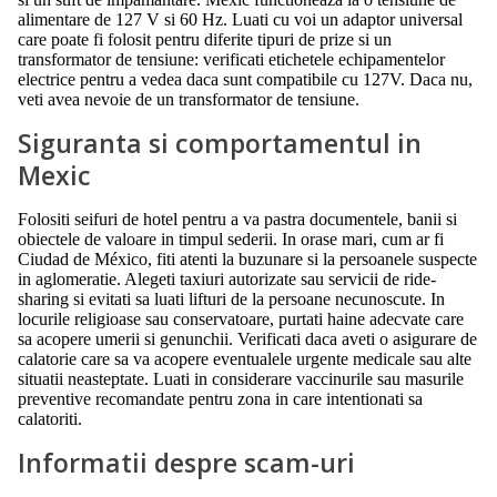
alimentare de 127 V si 60 Hz. Luati cu voi un adaptor universal
care poate fi folosit pentru diferite tipuri de prize si un
transformator de tensiune: verificati etichetele echipamentelor
electrice pentru a vedea daca sunt compatibile cu 127V. Daca nu,
veti avea nevoie de un transformator de tensiune.
Siguranta si comportamentul in
Mexic
Folositi seifuri de hotel pentru a va pastra documentele, banii si
obiectele de valoare in timpul sederii. In orase mari, cum ar fi
Ciudad de México, fiti atenti la buzunare si la persoanele suspecte
in aglomeratie. Alegeti taxiuri autorizate sau servicii de ride-
sharing si evitati sa luati lifturi de la persoane necunoscute. In
locurile religioase sau conservatoare, purtati haine adecvate care
sa acopere umerii si genunchii. Verificati daca aveti o asigurare de
calatorie care sa va acopere eventualele urgente medicale sau alte
situatii neasteptate. Luati in considerare vaccinurile sau masurile
preventive recomandate pentru zona in care intentionati sa
calatoriti.
Informatii despre scam-uri