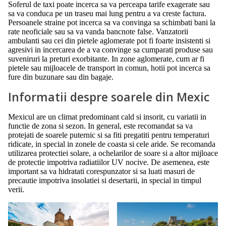
Soferul de taxi poate incerca sa va perceapa tarife exagerate sau
sa va conduca pe un traseu mai lung pentru a va creste factura.
Persoanele straine pot incerca sa va convinga sa schimbati bani la
rate neoficiale sau sa va vanda bancnote false. Vanzatorii
ambulanti sau cei din pietele aglomerate pot fi foarte insistenti si
agresivi in incercarea de a va convinge sa cumparati produse sau
suveniruri la preturi exorbitante. In zone aglomerate, cum ar fi
pietele sau mijloacele de transport in comun, hotii pot incerca sa
fure din buzunare sau din bagaje.
Informatii despre soarele din Mexic
Mexicul are un climat predominant cald si insorit, cu variatii in
functie de zona si sezon. In general, este recomandat sa va
protejati de soarele puternic si sa fiti pregatiti pentru temperaturi
ridicate, in special in zonele de coasta si cele aride. Se recomanda
utilizarea protectiei solare, a ochelarilor de soare si a altor mijloace
de protectie impotriva radiatiilor UV nocive. De asemenea, este
important sa va hidratati corespunzator si sa luati masuri de
precautie impotriva insolatiei si desertarii, in special in timpul
verii.