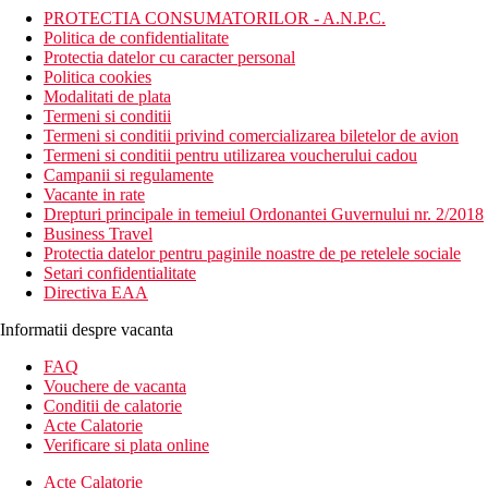
PROTECTIA CONSUMATORILOR - A.N.P.C.
Politica de confidentialitate
Protectia datelor cu caracter personal
Politica cookies
Modalitati de plata
Termeni si conditii
Termeni si conditii privind comercializarea biletelor de avion
Termeni si conditii pentru utilizarea voucherului cadou
Campanii si regulamente
Vacante in rate
Drepturi principale in temeiul Ordonantei Guvernului nr. 2/2018
Business Travel
Protectia datelor pentru paginile noastre de pe retelele sociale
Setari confidentialitate
Directiva EAA
Informatii despre vacanta
FAQ
Vouchere de vacanta
Conditii de calatorie
Acte Calatorie
Verificare si plata online
Acte Calatorie