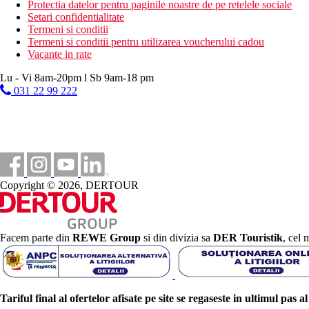
Protectia datelor pentru paginile noastre de pe retelele sociale
Setari confidentialitate
Termeni si conditii
Termeni si conditii pentru utilizarea voucherului cadou
Vacante in rate
Lu - Vi 8am-20pm l Sb 9am-18 pm
031 22 99 222
Copyright © 2026, DERTOUR
Facem parte din
REWE Group
si din divizia sa
DER Touristik
, cel 
Tariful final al ofertelor afisate pe site se regaseste in ultimul pas a