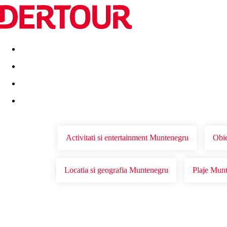
Destinatii
Vacanta perfecta
OFERTE DE NERATAT
Activitati si entertainment Muntenegru
Obie
Locatia si geografia Muntenegru
Plaje Mun