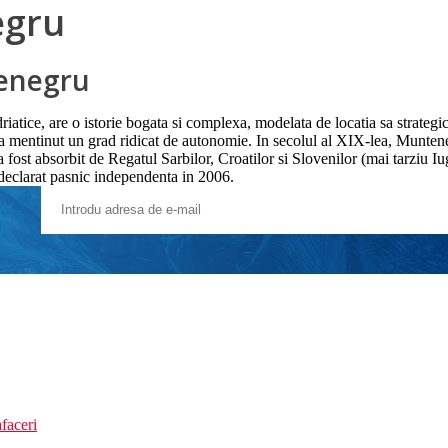
egru
tenegru
tice, are o istorie bogata si complexa, modelata de locatia sa strategica
a mentinut un grad ridicat de autonomie. In secolul al XIX-lea, Muntene
fost absorbit de Regatul Sarbilor, Croatilor si Slovenilor (mai tarziu Iu
declarat pasnic independenta in 2006.
faceri