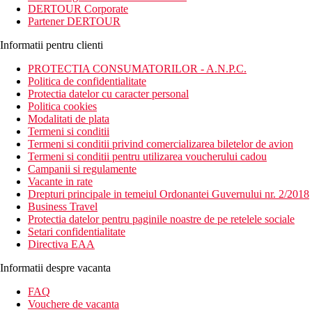
DERTOUR Corporate
Partener DERTOUR
Informatii pentru clienti
PROTECTIA CONSUMATORILOR - A.N.P.C.
Politica de confidentialitate
Protectia datelor cu caracter personal
Politica cookies
Modalitati de plata
Termeni si conditii
Termeni si conditii privind comercializarea biletelor de avion
Termeni si conditii pentru utilizarea voucherului cadou
Campanii si regulamente
Vacante in rate
Drepturi principale in temeiul Ordonantei Guvernului nr. 2/2018
Business Travel
Protectia datelor pentru paginile noastre de pe retelele sociale
Setari confidentialitate
Directiva EAA
Informatii despre vacanta
FAQ
Vouchere de vacanta