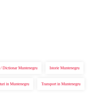
 / Dictionar Muntenegru
Istorie Muntenegru
uri in Muntenegru
Transport in Muntenegru