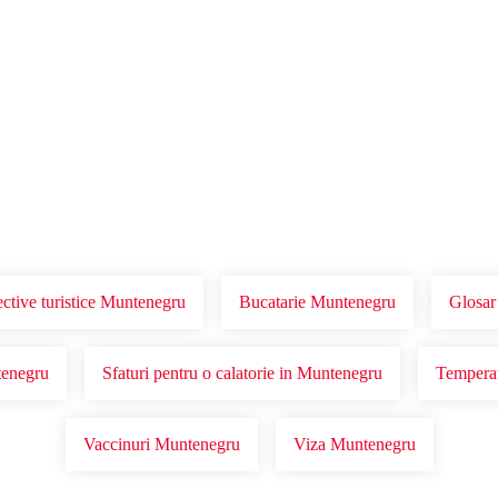
Voucher Cadou
Agentii
ctive turistice Muntenegru
Bucatarie Muntenegru
Glosar
tenegru
Sfaturi pentru o calatorie in Muntenegru
Temperat
Vaccinuri Muntenegru
Viza Muntenegru