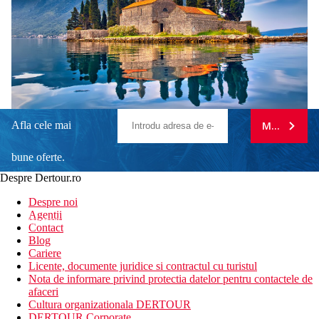
Afla cele mai
MA ABONE
bune oferte.
Despre Dertour.ro
Inscrie-te la
Despre noi
Agentii
newsletter!
Contact
Blog
Cariere
Licente, documente juridice si contractul cu turistul
Nota de informare privind protectia datelor pentru contactele de
afaceri
Cultura organizationala DERTOUR
DERTOUR Corporate