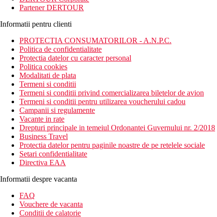
Partener DERTOUR
Informatii pentru clienti
PROTECTIA CONSUMATORILOR - A.N.P.C.
Politica de confidentialitate
Protectia datelor cu caracter personal
Politica cookies
Modalitati de plata
Termeni si conditii
Termeni si conditii privind comercializarea biletelor de avion
Termeni si conditii pentru utilizarea voucherului cadou
Campanii si regulamente
Vacante in rate
Drepturi principale in temeiul Ordonantei Guvernului nr. 2/2018
Business Travel
Protectia datelor pentru paginile noastre de pe retelele sociale
Setari confidentialitate
Directiva EAA
Informatii despre vacanta
FAQ
Vouchere de vacanta
Conditii de calatorie