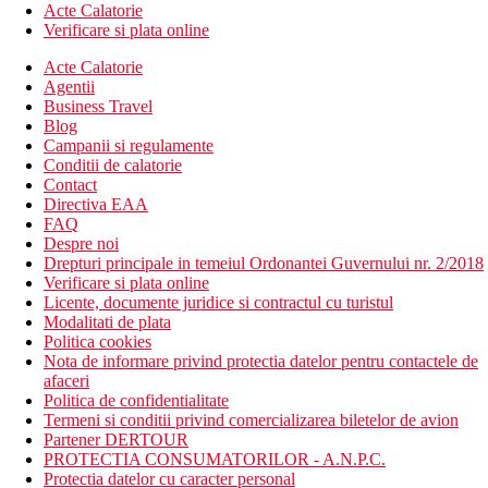
Acte Calatorie
Verificare si plata online
Acte Calatorie
Agentii
Business Travel
Blog
Campanii si regulamente
Conditii de calatorie
Contact
Directiva EAA
FAQ
Despre noi
Drepturi principale in temeiul Ordonantei Guvernului nr. 2/2018
Verificare si plata online
Licente, documente juridice si contractul cu turistul
Modalitati de plata
Politica cookies
Nota de informare privind protectia datelor pentru contactele de
afaceri
Politica de confidentialitate
Termeni si conditii privind comercializarea biletelor de avion
Partener DERTOUR
PROTECTIA CONSUMATORILOR - A.N.P.C.
Protectia datelor cu caracter personal