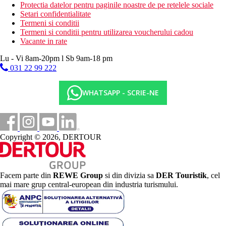
Protectia datelor pentru paginile noastre de pe retelele sociale
Setari confidentialitate
Termeni si conditii
Termeni si conditii pentru utilizarea voucherului cadou
Vacante in rate
Lu - Vi 8am-20pm l Sb 9am-18 pm
031 22 99 222
WHATSAPP - SCRIE-NE
Copyright © 2026, DERTOUR
Facem parte din
REWE Group
si din divizia sa
DER Touristik
, cel
mai mare grup central-european din industria turismului.