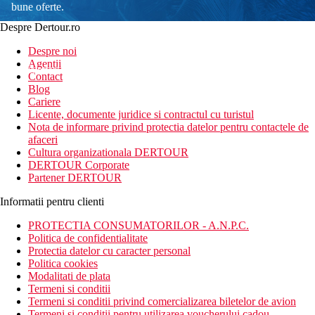
bune oferte.
Despre Dertour.ro
Inscrie-te la
Despre noi
Agentii
newsletter!
Contact
Blog
Cariere
Licente, documente juridice si contractul cu turistul
Nota de informare privind protectia datelor pentru contactele de
afaceri
Cultura organizationala DERTOUR
DERTOUR Corporate
Partener DERTOUR
Informatii pentru clienti
PROTECTIA CONSUMATORILOR - A.N.P.C.
Politica de confidentialitate
Protectia datelor cu caracter personal
Politica cookies
Modalitati de plata
Termeni si conditii
Termeni si conditii privind comercializarea biletelor de avion
Termeni si conditii pentru utilizarea voucherului cadou