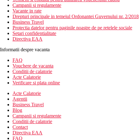
Campanii si regulamente
Vacante in rate
Drepturi principale in temeiul Ordonantei Guvernului nr. 2/2018
Business Travel
Protectia datelor pentru paginile noastre de pe retelele sociale
Setari confidentialitate
Directiva EAA
Informatii despre vacanta
FAQ
Vouchere de vacanta
Conditii de calatorie
Acte Calatorie
Verificare si plata online
Acte Calatorie
Agentii
Business Travel
Blog
Campanii si regulamente
Conditii de calatorie
Contact
Directiva EAA
FAQ