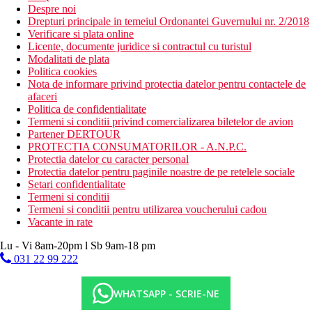
Despre noi
Drepturi principale in temeiul Ordonantei Guvernului nr. 2/2018
Verificare si plata online
Licente, documente juridice si contractul cu turistul
Modalitati de plata
Politica cookies
Nota de informare privind protectia datelor pentru contactele de
afaceri
Politica de confidentialitate
Termeni si conditii privind comercializarea biletelor de avion
Partener DERTOUR
PROTECTIA CONSUMATORILOR - A.N.P.C.
Protectia datelor cu caracter personal
Protectia datelor pentru paginile noastre de pe retelele sociale
Setari confidentialitate
Termeni si conditii
Termeni si conditii pentru utilizarea voucherului cadou
Vacante in rate
Lu - Vi 8am-20pm l Sb 9am-18 pm
031 22 99 222
WHATSAPP - SCRIE-NE