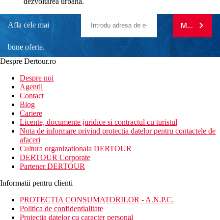
dezvoltarea urbana.
Afla cele mai
MA ABONE
bune oferte.
Despre Dertour.ro
Inscrie-te la
Despre noi
Agentii
newsletter!
Contact
Blog
Cariere
Licente, documente juridice si contractul cu turistul
Nota de informare privind protectia datelor pentru contactele de
afaceri
Cultura organizationala DERTOUR
DERTOUR Corporate
Partener DERTOUR
Informatii pentru clienti
PROTECTIA CONSUMATORILOR - A.N.P.C.
Politica de confidentialitate
Protectia datelor cu caracter personal