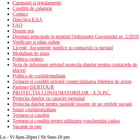
Campanii si regulamente
Conditii de calatorie
Contact
Directiva EAA
FAQ
Despre noi
Drepturi principale in temeiul Ordonantei Guvernului nr. 2/2018
Verificare si plata online
Licente, documente juridice si contractul cu turistul
Modalitati de plata
Politica cookies
Nota de informare privind protectia datelor pentru contactele de
afaceri
Politica de confidentialitate
Termeni si conditii privind comercializarea biletelor de avion
Partener DERTOUR
PROTECTIA CONSUMATORILOR - A.N.P.C.
Protectia datelor cu caracter personal
Protectia datelor pentru paginile noastre de pe retelele sociale
Setari confidentialitate
Termeni si conditii
Termeni si conditii pentru utilizarea voucherului cadou
Vacante in rate
Lu - Vi 8am-20pm l Sb 9am-18 pm