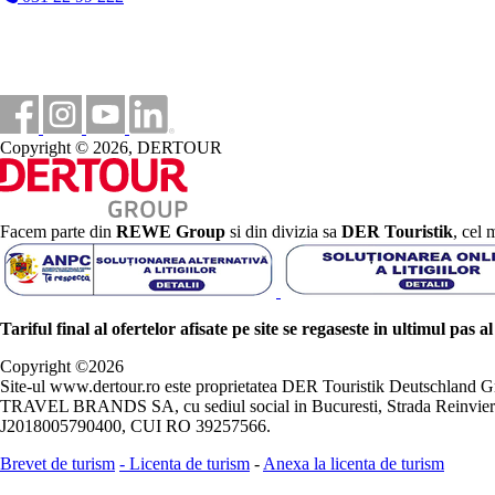
Copyright © 2026, DERTOUR
Facem parte din
REWE Group
si din divizia sa
DER Touristik
, cel 
Tariful final al ofertelor afisate pe site se regaseste in ultimul pas a
Copyright ©
2026
Site-ul www.dertour.ro este proprietatea DER Touristik Deutschla
TRAVEL BRANDS SA, cu sediul social in Bucuresti, Strada Reinvierii 
J2018005790400, CUI RO 39257566.
Brevet de turism
-
Licenta de turism
-
Anexa la licenta de turism