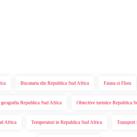
Voucher Cadou
Agentii
rica
Bucataria din Republica Sud Africa
Fauna si Flora
i geografia Republica Sud Africa
Obiective turistice Republica 
ud Africa
Temperaturi in Republica Sud Africa
Transport 