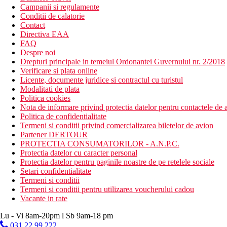
Campanii si regulamente
Conditii de calatorie
Contact
Directiva EAA
FAQ
Despre noi
Drepturi principale in temeiul Ordonantei Guvernului nr. 2/2018
Verificare si plata online
Licente, documente juridice si contractul cu turistul
Modalitati de plata
Politica cookies
Nota de informare privind protectia datelor pentru contactele de a
Politica de confidentialitate
Termeni si conditii privind comercializarea biletelor de avion
Partener DERTOUR
PROTECTIA CONSUMATORILOR - A.N.P.C.
Protectia datelor cu caracter personal
Protectia datelor pentru paginile noastre de pe retelele sociale
Setari confidentialitate
Termeni si conditii
Termeni si conditii pentru utilizarea voucherului cadou
Vacante in rate
Lu - Vi 8am-20pm l Sb 9am-18 pm
031 22 99 222