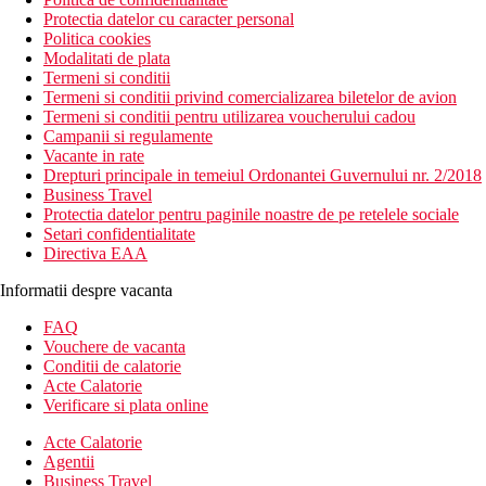
Protectia datelor cu caracter personal
Politica cookies
Modalitati de plata
Termeni si conditii
Termeni si conditii privind comercializarea biletelor de avion
Termeni si conditii pentru utilizarea voucherului cadou
Campanii si regulamente
Vacante in rate
Drepturi principale in temeiul Ordonantei Guvernului nr. 2/2018
Business Travel
Protectia datelor pentru paginile noastre de pe retelele sociale
Setari confidentialitate
Directiva EAA
Informatii despre vacanta
FAQ
Vouchere de vacanta
Conditii de calatorie
Acte Calatorie
Verificare si plata online
Acte Calatorie
Agentii
Business Travel