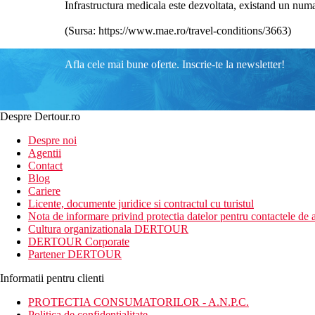
Infrastructura medicala este dezvoltata, existand un numar 
(Sursa: https://www.mae.ro/travel-conditions/3663)
Afla cele mai bune oferte. Inscrie-te la newsletter!
Despre Dertour.ro
Despre noi
Agentii
Contact
Blog
Cariere
Licente, documente juridice si contractul cu turistul
Nota de informare privind protectia datelor pentru contactele de a
Cultura organizationala DERTOUR
DERTOUR Corporate
Partener DERTOUR
Informatii pentru clienti
PROTECTIA CONSUMATORILOR - A.N.P.C.
Politica de confidentialitate