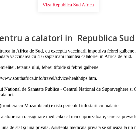
Viza Republica Sud Africa
pentru a calatori in Republica Sud
trarea in Africa de Sud, cu exceptia vaccinarii impotriva febrei galbene 
data vaccinarea cu 4-6 saptamani inaintea calatoriei in Africa de Sud.
elitei, tetanus-ului, febrei tifoide si febrei galbene.
://www.southafrica.info/travel/advice/healthtips.htm.
ui National de Sanatate Publica - Centrul National de Supraveghere si Co
alatori.
(frontiera cu Mozambicul) exista pericolul infestarii cu malarie.
alatorie sau o asigurare medicala cat mai cuprinzatoare, care sa prevada 
a de stat şi una privata. Asistenta medicala privata se situeaza la un n