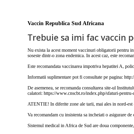
Vaccin Republica Sud Africana
Trebuie sa imi fac vaccin 
Nu exista la acest moment vaccinuri obligatorii pentru in
soseste dintr-o zona endemica. In acest caz, este recoman
Este recomandata vaccinarea impotriva hepatitei A, poliomi
Informatii suplimentare pot fi consultate pe pagina: http
De asemenea, se recomanda consultarea site-ul Institutul
calatori: https://www.cnscbt.ro/index.php/sfaturi-pentru-c
ATENTIE! In diferite zone ale tarii, mai ales in nord-est 
Va recomandam cu insistenta sa incheiati o asigurare de c
Sistemul medical in Africa de Sud are doua componente, un