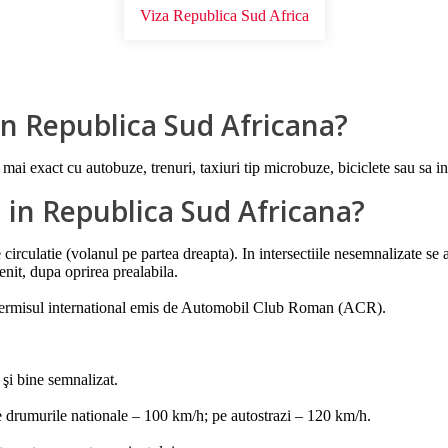
Viza Republica Sud Africa
 in Republica Sud Africana?
mai exact cu autobuze, trenuri, taxiuri tip microbuze, biciclete sau sa i
l in Republica Sud Africana?
circulatie (volanul pe partea dreapta). In intersectiile nesemnalizate se ap
enit, dupa oprirea prealabila.
 permisul international emis de Automobil Club Roman (ACR).
 şi bine semnalizat.
pe drumurile nationale – 100 km/h; pe autostrazi – 120 km/h.