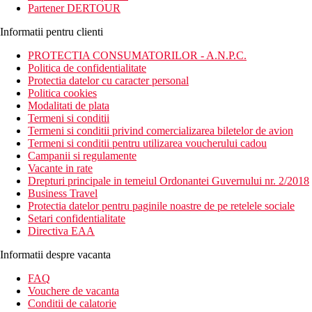
Partener DERTOUR
Informatii pentru clienti
PROTECTIA CONSUMATORILOR - A.N.P.C.
Politica de confidentialitate
Protectia datelor cu caracter personal
Politica cookies
Modalitati de plata
Termeni si conditii
Termeni si conditii privind comercializarea biletelor de avion
Termeni si conditii pentru utilizarea voucherului cadou
Campanii si regulamente
Vacante in rate
Drepturi principale in temeiul Ordonantei Guvernului nr. 2/2018
Business Travel
Protectia datelor pentru paginile noastre de pe retelele sociale
Setari confidentialitate
Directiva EAA
Informatii despre vacanta
FAQ
Vouchere de vacanta
Conditii de calatorie