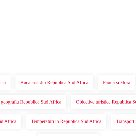
Voucher Cadou
Agentii
rica
Bucataria din Republica Sud Africa
Fauna si Flora
i geografia Republica Sud Africa
Obiective turistice Republica 
ud Africa
Temperaturi in Republica Sud Africa
Transport 