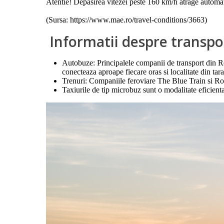
Atentie! Depasirea vitezei peste 160 km/h atrage automat
(Sursa: https://www.mae.ro/travel-conditions/3663)
Informatii despre transpo
Autobuze: Principalele companii de transport din Re
conecteaza aproape fiecare oras si localitate din tar
Trenuri: Companiile feroviare The Blue Train si Rov
Taxiurile de tip microbuz sunt o modalitate eficienta s