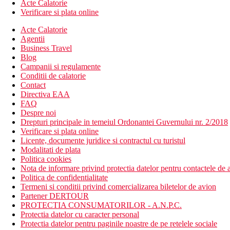
Acte Calatorie
Verificare si plata online
Acte Calatorie
Agentii
Business Travel
Blog
Campanii si regulamente
Conditii de calatorie
Contact
Directiva EAA
FAQ
Despre noi
Drepturi principale in temeiul Ordonantei Guvernului nr. 2/2018
Verificare si plata online
Licente, documente juridice si contractul cu turistul
Modalitati de plata
Politica cookies
Nota de informare privind protectia datelor pentru contactele de a
Politica de confidentialitate
Termeni si conditii privind comercializarea biletelor de avion
Partener DERTOUR
PROTECTIA CONSUMATORILOR - A.N.P.C.
Protectia datelor cu caracter personal
Protectia datelor pentru paginile noastre de pe retelele sociale