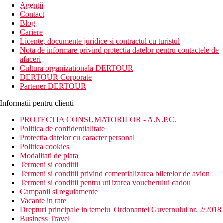
Agentii
newsletter!
Contact
Blog
Cariere
Licente, documente juridice si contractul cu turistul
Nota de informare privind protectia datelor pentru contactele de
afaceri
Cultura organizationala DERTOUR
DERTOUR Corporate
Partener DERTOUR
Informatii pentru clienti
PROTECTIA CONSUMATORILOR - A.N.P.C.
Politica de confidentialitate
Protectia datelor cu caracter personal
Politica cookies
Modalitati de plata
Termeni si conditii
Termeni si conditii privind comercializarea biletelor de avion
Termeni si conditii pentru utilizarea voucherului cadou
Campanii si regulamente
Vacante in rate
Drepturi principale in temeiul Ordonantei Guvernului nr. 2/2018
Business Travel