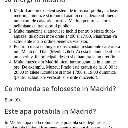
Madrid are un excelent sistem de transport public, inclusiv
metrou, autobuze si trenuri. Luati in considerare obtinerea
unui card de calatorie turistica Madrid pentru calatorii
nelimitate cu transportul public.
Multe magazine si atractii se inchid pentru o siesta dupa-
amiaza, de obicei intre orele 14:00 si 17:00. Planificati-va
activitatile intr-o ordine benefica vizitelor.
Pentru o masa cu buget redus, cautati restaurante care ofera
un „Menú del Dia” (Meniul zilei). Acesta include de obicei
un aperitiv, fel principal, desert si o bautura la un pret fix.
Multe muzee din Madrid ofera intrare gratuita in anumite
ore. De exemplu, Muzeul Prado este gratuit de la 18:00 la
20:00 in zilele lucratoare si intre 17:00 si 19:00 duminica
(pentru actualitate verficati site-urile muzeelor).
Ce moneda se foloseste in Madrid?
Euro (€).
Este apa potabila in Madrid?
In Madrid, apa de la robinet este potabila si indeplineste
standardele Uniunii Europene pentru apa potabila curata. Apa