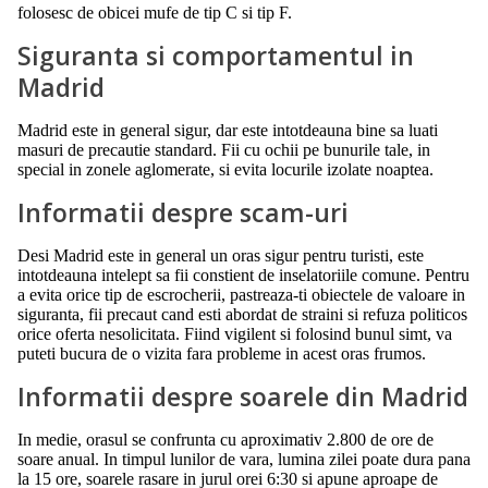
folosesc de obicei mufe de tip C si tip F.
Siguranta si comportamentul in
Madrid
Madrid este in general sigur, dar este intotdeauna bine sa luati
masuri de precautie standard. Fii cu ochii pe bunurile tale, in
special in zonele aglomerate, si evita locurile izolate noaptea.
Informatii despre scam-uri
Desi Madrid este in general un oras sigur pentru turisti, este
intotdeauna intelept sa fii constient de inselatoriile comune. Pentru
a evita orice tip de escrocherii, pastreaza-ti obiectele de valoare in
siguranta, fii precaut cand esti abordat de straini si refuza politicos
orice oferta nesolicitata. Fiind vigilent si folosind bunul simt, va
puteti bucura de o vizita fara probleme in acest oras frumos.
Informatii despre soarele din Madrid
In medie, orasul se confrunta cu aproximativ 2.800 de ore de
soare anual. In timpul lunilor de vara, lumina zilei poate dura pana
la 15 ore, soarele rasare in jurul orei 6:30 si apune aproape de