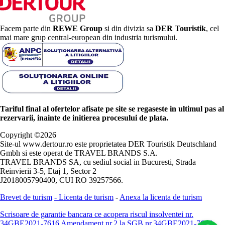
Facem parte din
REWE Group
si din divizia sa
DER Touristik
, cel
mai mare grup central-european din industria turismului.
Tariful final al ofertelor afisate pe site se regaseste in ultimul pas al
rezervarii, inainte de initierea procesului de plata.
Copyright ©
2026
Site-ul www.dertour.ro este proprietatea DER Touristik Deutschland
Gmbh si este operat de TRAVEL BRANDS S.A.
TRAVEL BRANDS SA, cu sediul social in Bucuresti, Strada
Reinvierii 3-5, Etaj 1, Sector 2
J2018005790400, CUI RO 39257566.
Brevet de turism
-
Licenta de turism
-
Anexa la licenta de turism
Scrisoare de garantie bancara ce acopera riscul insolventei nr.
34GBE2021-7616
Amendament nr.2 la SGB nr.34GBE2021-7616