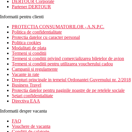
DERTOUR Corporate
Partener DERTOUR
Informatii pentru clienti
PROTECTIA CONSUMATORILOR - A.N.P.C.
Politica de confidentialitate
Protectia datelor cu caracter personal
Politica cookies
Modalitati de plata
Termeni si conditii
Termeni si conditii privind comercializarea biletelor de avion
Termeni si conditii pentru utilizarea voucherului cadou
Campanii si regulamente
Vacante in rate
Drepturi principale in temeiul Ordonantei Guvernului nr. 2/2018
Business Travel
Protectia datelor pentru paginile noastre de pe retelele sociale
Setari confidentialitate
Directiva EAA
Informatii despre vacanta
FAQ
Vouchere de vacanta
Conditii de calatorie