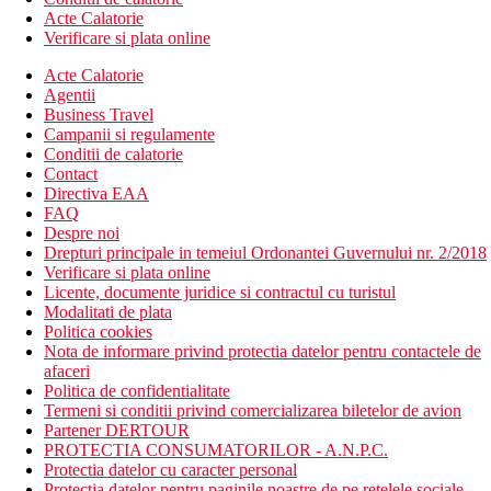
Acte Calatorie
Verificare si plata online
Acte Calatorie
Agentii
Business Travel
Campanii si regulamente
Conditii de calatorie
Contact
Directiva EAA
FAQ
Despre noi
Drepturi principale in temeiul Ordonantei Guvernului nr. 2/2018
Verificare si plata online
Licente, documente juridice si contractul cu turistul
Modalitati de plata
Politica cookies
Nota de informare privind protectia datelor pentru contactele de
afaceri
Politica de confidentialitate
Termeni si conditii privind comercializarea biletelor de avion
Partener DERTOUR
PROTECTIA CONSUMATORILOR - A.N.P.C.
Protectia datelor cu caracter personal
Protectia datelor pentru paginile noastre de pe retelele sociale