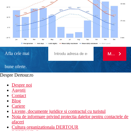
Afla cele mai
MA ABONE
bune oferte.
Despre Dertour.ro
Inscrie-te la
Despre noi
Agentii
newsletter!
Contact
Blog
Cariere
Licente, documente juridice si contractul cu turistul
Nota de informare privind protectia datelor pentru contactele de
afaceri
Cultura organizationala DERTOUR